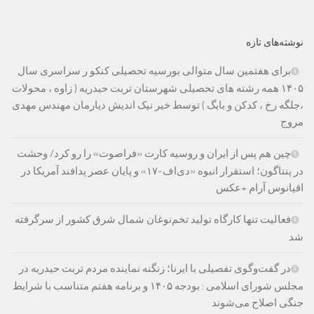
نوشته‌های تازه
برای هفتمین سال متوالی بورسیه تحصیلی کنکو ر سراسری سال
۱۴۰۵ همه رشته های تحصیلی شهرستان تربت حیدریه ( زاوه ، محولات
،جلگه رخ ، کدکن و بایگ ) توسط خیر نیک اندیش دیارمان مهندس مهدی
مروج
چین هم پس از ایران و روسیه کارت «فراصوت» را رو کرد/ وحشت
در پنتاگون؛ استقرار انبوه «دی‌اف‑۱۷» و پایان عصر پدافند آمریکا در
اقیانوس آرام +عکس
فعالیت تنها کارگاه تولید تخم‌نوغان شمال شرق کشور از سرگرفته
شد
در گفت‌وگوی تفصیلی با ایرنا؛ زنگنه نماینده مردم تربت حیدریه در
مجلس شورای اسلامی : بودجه ۱۴۰۵ و برنامه هفتم متناسب با شرایط
جنگی اصلاح می‌شوند