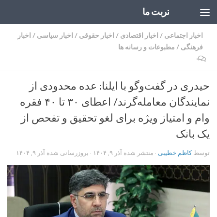
تربت ما
Skip to content
اخبار اجتماعی
/
اخبار اقتصادی
/
اخبار حقوقی
/
اخبار سیاسی
/
اخبار
فرهنگی
/
مطبوعات و رسانه ها
۰
حیدری در گفت‌وگو با ایلنا: عده‌ محدودی از
نمایندگان معامله‌گرند/ اعطای ۳۰ تا ۴۰ فقره
وام و امتیاز ویژه برای لغو تحقیق و تفحص از
یک بانک
توسط
کاظم خطیبی
· منتشر شده
آذر ۹, ۱۴۰۴
· بروزرسانی شده
آذر ۹, ۱۴۰۴