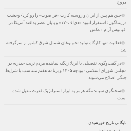
مروج
چین هم پس از ایران و روسیه کارت «فراصوت» را رو کرد/ وحشت
در پنتاگون؛ استقرار انبوه «دی‌اف‑۱۷» و پایان عصر پدافند آمریکا در
اقیانوس آرام +عکس
فعالیت تنها کارگاه تولید تخم‌نوغان شمال شرق کشور از سرگرفته
شد
در گفت‌وگوی تفصیلی با ایرنا؛ زنگنه نماینده مردم تربت حیدریه در
مجلس شورای اسلامی : بودجه ۱۴۰۵ و برنامه هفتم متناسب با شرایط
جنگی اصلاح می‌شوند
سخنگوی سپاه: تنگه هرمز به ابزار استراتژیک قدرت تبدیل شده
است
بایگانی تاریخ خورشیدی