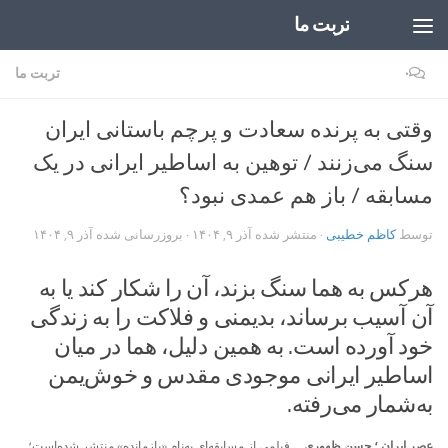
تربت ما
Skip to content
۰
تربت ما
وقتی به پرنده سعادت و پرچم باستانی ایران
سنگ می‌زنند / توهین به اساطیر ایرانی در یک
مسابقه / باز هم عمدی نبود؟
توسط
کاظم خطیبی
· منتشر شده
آذر ۹, ۱۴۰۴
· بروزرسانی شده
آذر ۹, ۱۴۰۴
هرکس به هما سنگ بزند، آن را شکار کند یا به
آن آسیب برساند، بدیمنی و فلاکت را به زندگی
خود آورده است. به همین دلیل، هما در میان
اساطیر ایرانی موجودی مقدس و خوش‌یمن
به‌شمار می‌رفته.
عصر ایران ؛ حسن ظهوری ــ
فیلمی از مسابقه‌ای به‌نام «بازمانده» منتشر شده‌است؛