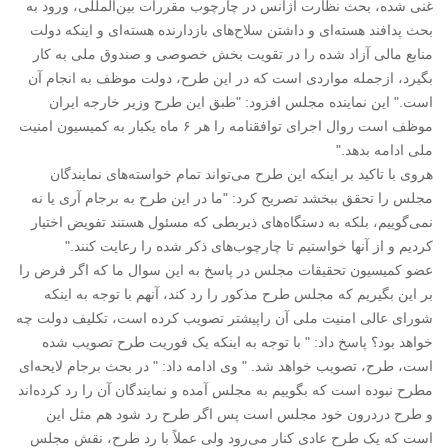
غنی شده، بحث نظارت آژانس در چارچوب مقررات بین‌المللی، ورود به
بحث پدافند هسته‌ای و داشتن سلاح‌های بازدارنده هسته‌ای و اینکه دولت
منابع مالی آزاد شده را در تقویت بخش خصوصی و صندوق ملی به کار
بگیرد، ازجمله مواردی است که در این طرح، دولت موظف به انجام آن
است." این نماینده مجلس افزود: "طبق این طرح وزیر خارجه ایران
موظف است روال اجرای توافقنامه را هر ۶ ماه یکبار به کمیسیون امنیت
ملی ادامه بدهد."
هروی با تاکید بر اینکه این طرح می‌تواند تمام خواسته‌های نمایندگان
مجلس را تحقق ببخشد تصریح کرد: "ما در این طرح به برجام آری یا نه
نمی‌گوییم، بلکه به دستگاه‌های ذیربطی که مسئول هستند تفویض اختیار
کردیم و از آنها خواستیم تا چارچوب‌های ذکر شده را رعایت کنند."
عضو کمیسیون تحقیقات مجلس در پاسخ به این سوال ما که اگر فرض را
بر این بگیریم که مجلس طرح مذکور را رد کند، آنهم با توجه به اینکه
شورای عالی امنیت ملی آن راپیشتر تصویب کرده است، تکلیف دولت چه
خواهد بود؟ پاسخ داد: " با توجه به اینکه یک فوریت طرح تصویب شده
است، طرح، تصویب خواهد شد. " وی ادامه داد: " در بحث برجام لایحه‌ای
مطرح نبوده است که بگوییم به مجلس آمده و نمایندگان آن را رد کرده‌اند
و طرح دردرون خود مجلس است پس اگر طرح رد شود هم مثل این
است که یک طرح عادی کنار می‌رود ولی عملاً با رد طرح، نقش مجلس