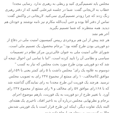
مجلس باید تصمیم‌گیری کنید و ربطی به رهبری ندارد. رسایی مجددا
خطاب به لاریجانی گفت: شما در جلسه غیرعلنی گفتید که از دفتر رهبری
زنگ زدند که چرا زودتر تصمیم‌گیری نمی‌کنید. لاریجانی در واکنش گفت:
تماس از دفتر آقا بوده و حتی آیت‌الله مکارم نیز نامه نوشتند و خودتان هم
دیدید. همه منتظرند که شما تصمیم بگیرید.
آخر هم نشد
هر چند پیش از این هم بروجردی رییس کمیسیون امنیت ملی در دفاع از
دو فوریتی بودن طرح گفته بود:" برجام محصول یک تصمیم ملی است،
شورای عالی امنیت ملی به عنوان عالی‌ترین مرکز نظام در تصمیمات
سیاسی و نظامی آن را تایید کرده است، "اما با تمامی این احوال نتیجه آن
شد که دو فوریتی بودن طرح مورد بحث مجلس که نیاز به کسب "
دوسوم به علاوه یک رای" مجلس داشت با ۵ رای کمتر یعنی با ۱۵۹رای
موافق‌ 62مخالف‌،۱۰ رای ممتنع از مجموع ۲۴۷ رای به تصویب مجلس
نرسید. هرچند یک فوریت این طرح مجددا به رای نمایندگان گذاشته شد
که با ۱۶۸رای موافق ۵۷ رای مخالف و ۹ رای ممتنع از مجموع ۲۴۷ رای
آورد. با تغییر طرح از دو فوریت به یک فوریت، بازهم موضوع اجرای
برجام و نظرنهایی مجلس درباره آن به تاخیر افتاد، تاخیری یک هفته‌ای.
البته بایک تفاوت دیگر، اینکه این طرح قرار است با یک فوریتی شدنش
حالا به کمیسیون مربوطه هم ارجاع داده شود.