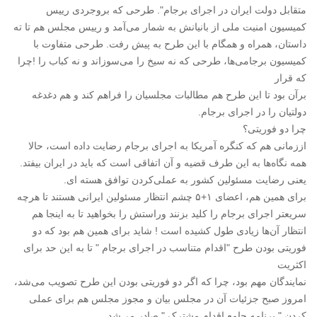
متقابل دولت ایران در اجرای برجام". طرحی که بروجردی رییس
کمیسیون امنیت ملی از بانیانش به شمار می‌آمد و رییس مجلس هم تا ته
داستان، همراه و همگام با این طرح به پیش رفت. طرحی متفاوت با
کمیسیون برجامی‌ها، طرحی که نه سیخ را می‌سوزاند و نه کباب را !چرا
که قرار
برآن بود تا این طرح هم مطالبات مجلسیان را فراهم کند و هم دغدغه
دولتیان را در اجرای برجام.
چرا دو فوریتی؟
اززمانی هم که کنگره آمریکا به اجرای برجام رضایت داده است، حالا
همه نگاه‌ها به این طرف قضیه و آن اتفاقی است که باید در ایران بیفتد.
یعنی رضایت مسئولین کشور به عملی‌کردن توافق هسته ای.
برای همین هم، اعضای ۱+۵ چشم انتظار مسئولین ایرانی هستند تا هرچه
سریعتر اجرای برجام را کلید بزنند وراستش را بخواهید تا به اینجا هم
انتظار آن‌ها زیادی طول کشیده است ! شاید برای همین هم بود که دو
فوریتی بودن طرح "اقدام متناسب در اجرای برجام " تا به این حد برای
اکثریت
نمایندگان مهم بود، چرا که اگر دو فوریتی بودن این طرح تصویب می‌شد،
امروز صبح جزئیات آن در مجلس بیان و مجوز مجلس هم برای عملی
کردن " برنامه جامع اقدام مشترک " صادر می‌شد.