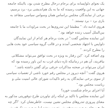
یک نجوای دلواپسانه برای برجام درحال مطرح شدن بود، بااینکه جامعه
جهانی به این واقعیت رسیده که ما به یک هم‌اندیشی برد- برد برسیم،
برخی از نمایندگان مجلس براساس همان وسواس سیاسی متقاعد به
بازی برد – برد نیستند. "
هروی ادامه داد: " مطمئنا این تندروی‌ها در بحث مراودات ما با جامعه
بین‌الملل آسیب زننده خواهد بود."
این نماینده مجلس گفت:" در بحث برجام هر کدام از این نمایندگان
دلواپس با اجتهاد شخصی آمدند و در قالب گروه سیاسی خود بحث هایی
را مطرح کردند. "
وی اضافه کرد: "این رفتار به ویژه در بحث توافق می‌تواند مشکلاتی
بیافریند، آن هم در زمانیکه تازه دنیای غرب به این باور رسیده بود که
ایران می‌تواند در صحنه مذاکرات حرفی برای گفتن داشته باشد."
هروی گفت:" آنچه دیروز در مجلس رقم خورد ناشی از تعصبات سیاسی
از سوی برخی نمایندگان به رغم تاکیدات شورای عالی امنیت ملی و
ریاست مجلس بود."
آیا اجرای برجام شکست خورد؟
این نماینده مجلس با تاکید بر اینکه رای نیاوردن طرح دوفوریتی مذکور به
معنای پیروزی تندروهای مجلس نشین نیست، خاطرنشان کرد: "اگر چه
طرح برجام به صورت دوفوریتی تصویب نشد اما به صورت تک فوریتی