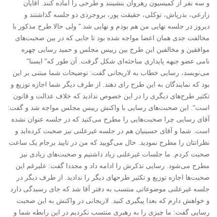
و سه نفر از کمیسیون رهروان بنشینند و طرحی را آماده کنند. آقایان
زارعی، بذرپاش، توکلی، حقیقت پور، بروجردی دو جلسه گذاشتند و
دیروز در جلسه نهایی من هم بودم و نهایی شد." ولی حالا طرح مذکور با
مخالفت جدی همان اعضا مواجه شده بود تا جایی که در بین صحبت‌های
موافقین و مخالفین این طرح بین رییس مجلس و حمید رسایی چهره
نامی عضو جبهه پایداری مباحثه‌ای شکل گرفت. آن طور که" ایسنا"
می‌نویسد، رسایی خطاب به لاریجانی گفت: توضیحات شما مبتنی بر این
بود که نمایندگان به این طرح رای دهند. از طرف دیگر شما اجازه توزیع و
تکثیر طرح‌های دیگری را در این خصوص ندادید که خلاف عدالت و قانون
است". این صحبت‌های رسایی با واکنش رییس مجلس مواجه شد و گفت:
آقای رسایی چرا صحبت‌هایی را مطرح می‌کنید که در جلسه عنوان نشده
است. شما و آقای حسینیان هم در جلسه غیرعلنی نیز صحبت کرده‌اید و
نظراتتان را مطرح نمودید. حال می‌گویید که من در تایید برجام یک ساعت
صحبت کردم. ما جلسات غیرعلنی زیاد داشتیم و صحبت‌های زیادی نیز
مطرح می‌شود. رسایی تذکرش را ادامه داد و مجددا گفت: علیرغم این
صحبت‌ها اجازه توزیع و تکثیر طرحهای دیگر را ندادید. از طرف دیگر در
جلسه غیرعلنی موضوعاتی منتسب به دفتر آقا شد که جای رسیدگی دارد
و خواهش دارم که بعدا پیگیری کنید. لاریجانی در واکنش به این صحبت
رسایی گفت: ما چیزی را به رهبری منتسب نکردیم در این رابطه شما و