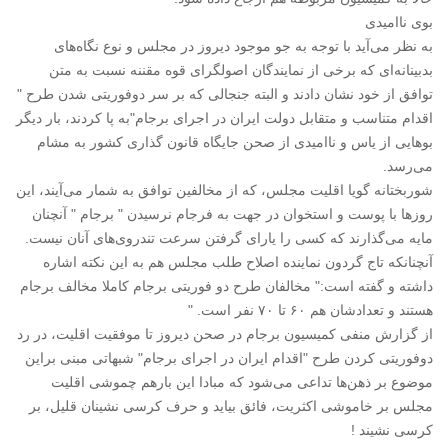
بوی ناامیدی
به نظر می‌آید با توجه به جو موجود دیروز در مجلس و نوع نگاه‌های
بدبینانه‌ای که برخی از نمایندگان اصولگرای قوه مقننه نسبت به متن
توافق از خود نشان دادند و البته جنجالی که بر سر دوفوریتی شدن طرح "
اقدام متناسب و متقابل دولت ایران در اجرای برجام"به پا کردند، بار دیگر
بوهایی از یاس و ناامیدی از صحن جایگاه قانون گذاری کشور به مشام
می‌رسد.
شوربختانه گویا اقلیت مجلس، که از مخالفین توافق به شمار می‌آیند، این
روزها با پوست و استخوان در جهت به فرجام نرسیدن " برجام " آنچنان
مایه می‌گذارند که کسی را یارای گرفتن سرعت تندروی‌های آنان نیست.
آنچنانکه تاج گردون نماینده اصلاح طلب مجلس هم به این نکته اشاره
داشته و گفته است:" مخالفان طرح دو فوریتی برجام کاملا مخالف برجام
هستند و تعدادشان هم ۶۰ تا ۷۰ نفر است. "
از گزارش منفی کمیسیون برجام در صحن دیروز تا موفقیت اقلیت، در رد
دوفوریتی کردن طرح "اقدام ایران در اجرای برجام" شبهاتی مبنی براین
موضوع بر ذهن‌ها تداعی می‌شود که مبادا این بارهم چموشی اقلیت
مجلس بر خاموشی اکثریت، فائق بیاید و حرف کرسی نشینان قلیل، بر
کرسی نشیند !