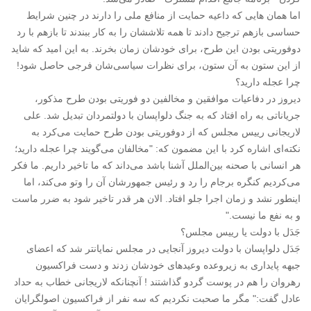
اما همان هایی که داعیه حمایت از منافع ملی را دارند در چنین شرایط
حساسی بازهم ترجیح دادند تا همه تلاششان را به کار ببندند تا بازهم با رد
دوفوریتی بودن این طرح، برای خودشان زمان بخرند. به این امید که شاید
از این ستون به آن ستون، برای نظرات سیاسی‌شان فرجی حاصل شود!
چرا عجله دارید؟
دیروز در دفاعیات موافقین و مخالفین دو فوریتی بودن طرح مذکور،
جریاناتی به راه افتاد که به جنگ دلواپسان با دولتمردان تبدیل شد. علی
لاریجانی رییس مجلس که از دوفوریتی بودن طرح حمایت می‌کرد به
نکته‌ای اشاره کرد با این مضمون که: "مخالفان می‌گویند چرا عجله دارید؛
هر انسانی با صحنه بین‌الملل آشنا باشد می‌داند که ما تاخیر داریم. ما فکر
می‌کردیم کنگره برجام را رد و رئیس جمهورشان آن را وتو می‌کند، اما
اینطور نشد و زمان اجرا جلو افتاد. الان هر قدر تاخیر شود به ضرر ماست
و به نفع ما نیست."
جَدَل با دولت یا رییس مجلس؟
جَدَل دلواپسان با دولت دیروز آنجایی در مجلس نمایانتر شد که اعضای
جبهه پایداری به زیروعده وعیدهای خودشان زدند و دست فراکسیون
رهروان را هم در پوست گردو گذاشتند ! آنچنانکه لاریجانی خطاب به حداد
عادل گفت:" مگر ما صحبت نکردیم که سه نفر از فراکسیون اصولگرایان