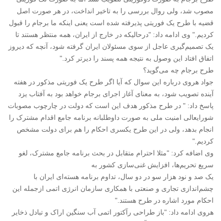
مصوب شد، ولی روال بررسی را به تاخیر انداخت، در هر صورت اصل
قضیه با طرح یک فوریتی پذیرفته شده است یعنی اینکه ما برجام را قبول
کردیم." وی ادامه داد: "درحالیکه در خارج از ایران، همه منتظر هستند تا
یک تصمیم‌گیری عاجل از سوی مسئولان ایران گرفته شود، آنچه که دیروز
اتفاق افتاد این وصول به نتیجه همه پسند را دیرتر کرد."
طرح برجام چه می‌گوید؟
جواد هروی درباره این سوال که آیا اگر طرح یک فوریتی مذکور در هفته
آینده تصویب شود، به معنای آغاز اجرای برجام خواهد بود به آفتاب یزد
پاسخ داد: " در طرح مذکور هدف این است که دولت در چارچوب مصوبات
شورایعالی امنیت ملی به صورت داوطلبانه برنامه جامع اقدام مشترک را
انجام بدهد، ولی در این طرح یکسری احکام را هم برای دولت مشخص
کردیم."
وی اضافه کرد: "مثلا احترام متقابل در بحث برنامه جامع مشترک، لغو
سریع تحریم‌ها، افزایش غنی‌سازی کشور به
یک صد و نود هزار سو در دو سال، تداوم برنامه هسته‌ای ایران با
چشم‌اندازی تجاری و صنعتی با همکاری سازمان انرژی اتمی ازجمله این
احکام مورد اشاره در طرح هستند."
هروی ادامه داد: "باز طراحی رآکتور اتمی آب سنگین اراک و تبادل ذخایر