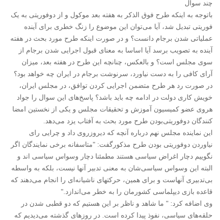
چند سوال
باتوجه به اینکه طرح فوق الذکر به هفته بعد موکول و از دوفوریتی به یک
فوریتی تبدیل شد، آیا می‌توان این موضوع را زنگ خطری برای آینده
عملیاتی شدن برجام دانست؟ و در صورت اینکه طرح مورد بحث در هفته
آینده به تصویب برسد آیا اساسا به معنای قبول اجرایی شدن برجام از
سوی مجلس است؟ و بالعکس، چنانچه این طرح در هفته بعد، میزان
آرای کافی را به دست نیاورد، سرنوشت برجام در ایران چه خواهد بود؟
در صورت رد هر طرح متضمن اجرایی کردن توافق، در مجلس ایران،
خویش کاری دولت در ادامه چه باید باشد؟ پاسخ‌های این سوال را جواد
هروی عضو کمیسیون آموزش و تحقیقات مجلس و یکی از نخستین امضا
کنندگان دوفوریتی‌بودن طرح مورد بحث به آفتاب یزد می‌دهد.
این نماینده مجلس نهم درباره آنچه که دیروزروی داد و چرایی رای
نیاوردن دوفوریتی بودن طرح مذکورگفت: "متاسفانه برخی نمایندگان اگر
نگوییم دچار اغراض سیاسی هستند مطمئنا دچار وسواس سیاسی اند و
البته این وسواس سیاسی‌شان به معنی تدبیر آنها نیست، بلکه به واسطه
بی‌تدبیری آنهاست و برای همین، حرکتهای ناشیانه‌ای را انجام می‌دهند که
قاعده بازی دیپلماسی کشورمان را به خطر می‌اندازد."
وی اضافه کرد: " ما شاهد و ناظر بر این هستیم که دو قطبی شدن در
حلقه‌های سیاسی، نفوذ پیدا کرده است. در روزهای گذشته می‌دیدیم که