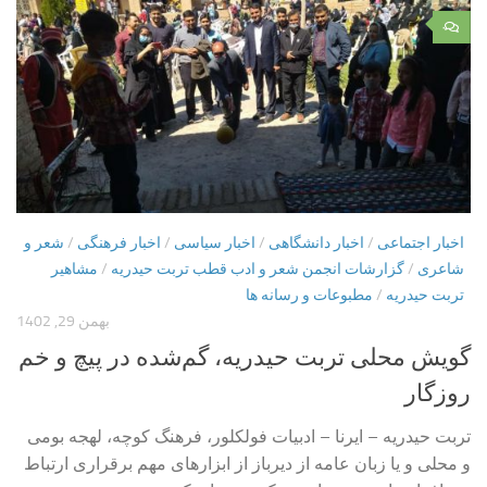
۰
اخبار اجتماعی
/
اخبار دانشگاهی
/
اخبار سیاسی
/
اخبار فرهنگی
/
شعر و
شاعری
/
گزارشات انجمن شعر و ادب قطب تربت حیدریه
/
مشاهیر
تربت حیدریه
/
مطبوعات و رسانه ها
بهمن 29, 1402
گویش محلی تربت حیدریه، گم‌شده در پیچ و خم
روزگار
تربت‌ حیدریه – ایرنا – ادبیات فولکلور، فرهنگ کوچه، لهجه بومی
و محلی و یا زبان عامه از دیرباز از ابزارهای مهم برقراری ارتباط