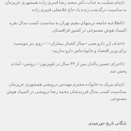
پیام تسلیت به جناب دکتر سعید رضا قنبری زاده همشهری عزیزمان
به مناسبت درگذشت زنده یاد حاج غلامعلی قنبری زاده
اطلاعیه جامعه تربتیهای مقیم تهران به مناسبت کسب مدال نقره
المپیاد هوش مصنوعی در کشور قزاقستان
حذف ارز دارو یعنی «سال کشتار بیماران» / «روی بنر بنویسید؛
برای وزیر اقتصاد و خانواده‌اش دارو نداریم»
اجرای حسین پاکدل پس از ۳۳ سال در تلویزیون/ «روشن» آماده
پخش شد
پیام تبریک به خانواده محترم مهندس درویشی همشهری عزیزمان
بمناسبت کسب مدال فرزندشان محمد رضا درویشی در المپیاد هوش
مصنوعی
بایگانی تاریخ خورشیدی