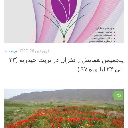
فروردین 26, 1397
تربت ما
پنجمیمن همایش زعفران در تربت حیدریه (۲۳
الی ۲۴ ابانماه ۹۷ )
۰