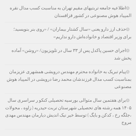
اطلاعیه جامعه تربتیهای مقیم تهران به مناسبت کسب مدال نقره
المپیاد هوش مصنوعی در کشور قزاقستان
حذف ارز دارو یعنی «سال کشتار بیماران» / «روی بنر بنویسید؛
برای وزیر اقتصاد و خانواده‌اش دارو نداریم»
اجرای حسین پاکدل پس از ۳۳ سال در تلویزیون/ «روشن» آماده
پخش شد
پیام تبریک به خانواده محترم مهندس درویشی همشهری عزیزمان
بمناسبت کسب مدال فرزندشان محمد رضا درویشی در المپیاد هوش
مصنوعی
برای هفتمین سال متوالی بورسیه تحصیلی کنکو ر سراسری سال
۱۴۰۵ همه رشته های تحصیلی شهرستان تربت حیدریه ( زاوه ، محولات
،جلگه رخ ، کدکن و بایگ ) توسط خیر نیک اندیش دیارمان مهندس مهدی
مروج