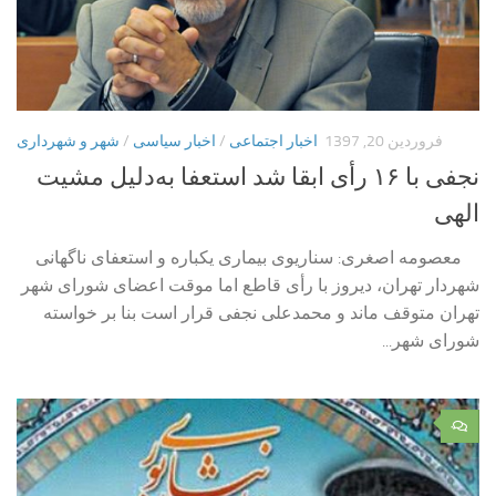
فروردین 20, 1397
اخبار اجتماعی
/
اخبار سیاسی
/
شهر و شهرداری
نجفی با ۱۶ رأی ابقا شد استعفا به‌دلیل مشیت
‌الهی
معصومه اصغری: سناریوی بیماری یکباره و استعفای ناگهانی
شهردار تهران، دیروز با رأی قاطع اما موقت اعضای شورای شهر
تهران متوقف ماند و محمدعلی نجفی قرار است بنا بر خواسته
شورای شهر...
۰