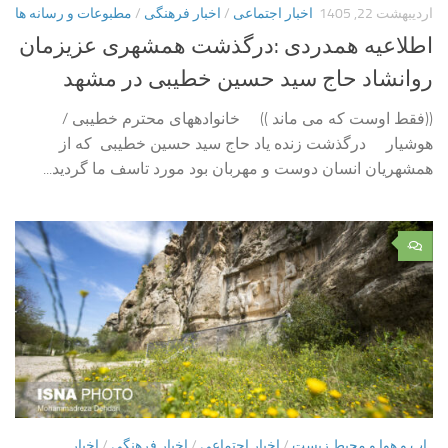
اردیبهشت 22, 1405
اخبار اجتماعی
/
اخبار فرهنگی
/
مطبوعات و رسانه ها
اطلاعیه همدردی :درگذشت همشهری عزیزمان
روانشاد حاج سید حسین خطیبی در مشهد
((فقط اوست که می ماند )) خانوادههای محترم خطیبی /
هوشیار درگذشت زنده یاد حاج سید حسین خطیبی که از
همشهریان انسان دوست و مهربان بود مورد تاسف ما گردید...
۰
اب و هوا و محیط زیست
/
اخبار اجتماعی
/
اخبار فرهنگی
/
اخبار