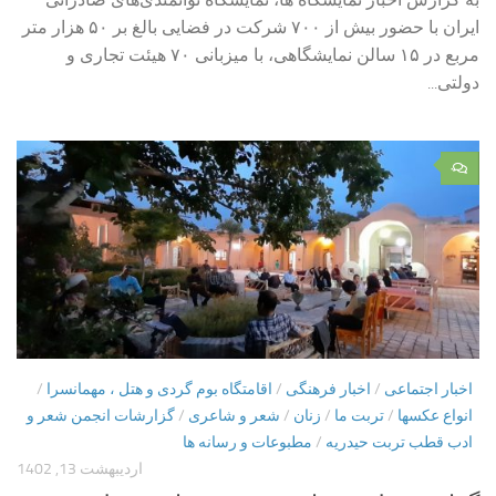
ایران با حضور بیش از ۷۰۰ شرکت در فضایی بالغ بر ۵۰ هزار متر
مربع در ۱۵ سالن نمایشگاهی، با میزبانی ۷۰ هیئت تجاری و
دولتی...
۰
اخبار اجتماعی
/
اخبار فرهنگی
/
اقامتگاه بوم گردی و هتل ، مهمانسرا
/
انواع عکسها
/
تربت ما
/
زنان
/
شعر و شاعری
/
گزارشات انجمن شعر و
ادب قطب تربت حیدریه
/
مطبوعات و رسانه ها
اردیبهشت 13, 1402