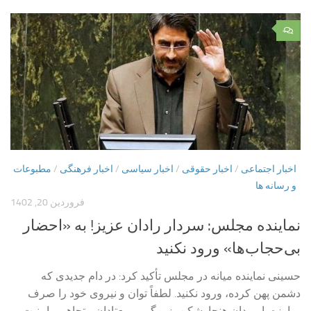
۰
اخبار اجتماعی
/
اخبار حقوقی
/
اخبار سیاسی
/
اخبار فرهنگی
/
مطبوعات
و رسانه ها
فروردین 20, 1402
نماینده مجلس: سردار رادان عزیز! به «احضار
بی‌حجاب‌ها» ورود نکنید
حسینی نماینده میانه در مجلس تأکید کرد: در دام جدیدی که
دشمن پهن کرده، ورود نکنید. لطفاً توان و نیروی خود را صرف
مبارزه با مردان هنجارشکن، زورگیر و معتادان متجاهر و امنیت