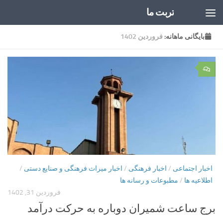
تربت ما
Skip to content
بایگانی‌ ماهانه:
فروردین 1402
۰
اخبار اجتماعی
/
اخبار فرهنگی
/
اخبار میراث فرهنگی و صنایع دستی
/
اطلاعیه ها
/
مطبوعات و رسانه ها
فروردین 31, 1402
برج ساعت شمیران دوباره به حرکت درآمد