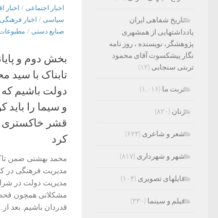
اخبار اجتماعی
/
اخبار ا
سیاسی
/
اخبار فرهنگی
تاریخ شفاهی ایران
صنایع دستی
/
مطبوعات 
یادداشتهایی از همشهری
پژوهشگر، نویسنده ، روز نامه
نگار پیشکسوت آقای محمود
بخش دوم و پایا
تربتی سنجابی
(۱۲)
تابناک با سید 
دولت باشیم که
تربت ما
(۱,۰۱۶)
و سیما را باید ک
زنان
(۸۲۰)
قشر خاکستری د
شعر و شاعری
(۶۲۳)
کرد
شهر و شهرداری
(۸۱۷)
محمد بهشتی ضمن تاکی
مدیریت فرهنگی در کش
فایلهای تصویری
(۱۰۴)
مدیریت دولت در شرا
مشکلاتی همچون قحطی 
فیلم و سینما
(۳۳۰)
قدردان باشیم. بعد از...