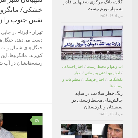
کلان، بانک مرکزی به تنهایی قادر
خشکی/ مانگرو، 
به مهار تورم نیست
مرداد 16, 1405
نفس جنوب را زند
تهران- ایرنا- در جایی
دست می‌دهد، جنگل‌هایی
جنگل‌های شمال‌ و نه
کویرند، مانگروها، این
ریشه‌هایشان در آب شو
اب و هوا و محیط زیست
/
اخبار اجتماعی
/
اخبار بهداشتی ودر مانی
/
اخبار
دانشگاهی
/
اخبار فرهنگی
/
مطبوعات و
رسانه ها
زنگ خطر سلامت در سایه
چالش‌های محیط زیستی در
سیستان و بلوچستان
مرداد 16, 1405
۰