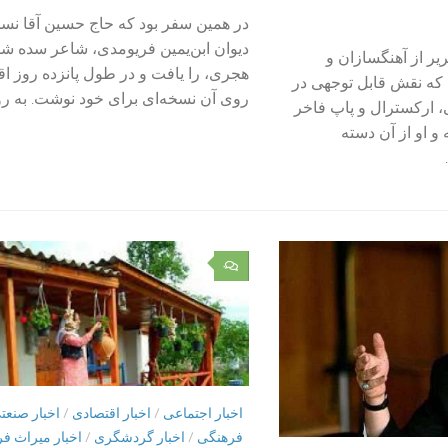
در همین سفر بود که حاج حسین آقا نسخ
دیوان ابن‌یمین فریومدی، شاعر سده 
یر از آهنگسازان و
هجری، را یافت و در طول پانزده روز اق
که نقش قابل توجهی در
روی آن نسخه‌ای برای خود نوشت. به روا
 ارکسترال و پاپ فاخر
 و او از آن دسته
۰
اخبار اجتماعی
/
اخبار اقتصادی
/
اخبار صنعت
فرهنگی
/
اخبار گردشگری
/
اخبار میراث ف