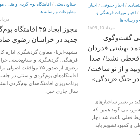
صنایع دستی
/
اقامتگاه بوم گردی و هتل ، مه
قتصادی
/
اخبار حقوقی
/
اخبار
مطبوعات و رسانه ها
/
اخبار میراث فرهنگی و
مرداد 11, 405
و رسانه ها
مرداد 10, 1405
مجوز ایجاد ۳۵ اقامتگاه‌ ب
نی گفت‌وگوی
جدید در خراسان رضوی صاد
محمد بهشتی قدردان
مشهد-ایرنا- معاون گردشگری اداره کل
 قحطی نشد!/ صدا
فرهنگی، گردشگری و صنایع‌دستی خرا
رضوی از صدور ۳۵ موافقت اصولی 
وبید و از نو ساخت/
اقامتگاه‌های بوم‌گردی و سنتی در جلسه
ر جنگ «زندگی»
برنامه‌ریزی اقامتگاه‌های بوم‌گردی استا
سال جاری خبر...
د بر تغییر ساختارهای
ور، می گوید همین که
یط فعلی باعث شد دچار
و کمبود نشویم باید