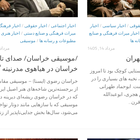
قوقی
/
اخبار سیاسی
/
اخبار
اخبار اجتماعی
/
اخبار حقوقی
/
اخبار فرهنگ
اخبار میراث فرهنگی و صنایع
میراث فرهنگی و صنایع دستی
/
اخبار هنری
/
ه ها
مطبوعات و رسانه ها
/
موسیقی
مرداد 14, 1405
مرداد 15, 405
تهران
/موسیقی خراسان/ صدای تار
خراسان در هیاهوی مدرنیته 
ستایی کوچک بود تا امروز
 نخبه های بسیاری را در
خراسان رضوی (ایسنا) – موسیقی مقا
ست. ابوحماد طهرانی
از برجسته‌ترین شاخه‌های هنر اصیل ای
هجری، ابوعبدالله
که در خراسان رضوی ریشه‌ای دیرینه دار
رن...
موسیقی که با سازهایی مانند دوتار نواخ
می‌شود، سال‌ها بخش جدایی‌ناپذیر از زند