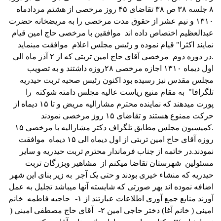
۸ جلسه ۳۸ ص ۳۸ تقاضای ۴۵ روز مرخصی از هشتم مردادماه
۱۳۱۰ و نیم عشر از حقوق مدت مرخصی را به مریضخانه حضرت
عبدالعظیم اختصاص داده اند
موافقین با مرخصی حاج امین قیام
نمایند اکثرا" قیام نموده و رئیس مجلس اعلام
موافقت مینماید
.
در دوره دوم
مرخصی آقای حاج امین تربتی که از ۲ آذز ماه الی
اول دیماه ۱۳۱۰ اجازه مرخصی ۲۸روزه داشتند و به تصویب
مجلس مقدس نیز رسیده بود اکنون رئیس صحیه تربت حیدریه
تلگرافا"
به مقام منیع ریاست عالیه مجلس دامته شوکته
را
پورت میدهند که نماینده محترم مشارالیه مریض و تا ۱۵ دیماه از
حرکت ممنوع هستند و تقاضای ۱۵ روز مرخصی نمودند
.
کمیسیون مجلس مطابق تلگراف دکتر مشارالیه با مرخصی ۱۵
روزه آقای حاج امین تربتی از اول دیماه الی ۱۵ دیماه
موافقت
نمودند.
در خاتمه از جناب فرماندار محترم تربت حیدریه و سایر
مسئولین
شهرستان تقاضا میکنم از
مشاهیر وبزرگان تربت
حیدریه که منشاء خیری بودند و حتی یک آجر
به زیر بنای این شهر
اضافه نموده اند بهر صورتی که شایسته آنها میباشد تجلیل به عمل
آورند
منابع جمع آوری اطلاعات عبارتند از
۱-
حاجیه فاطمه
خانم
امینی ( خانم آغا) دختر حاجی امین
۲-
آقای حاج مصطفی امینی (