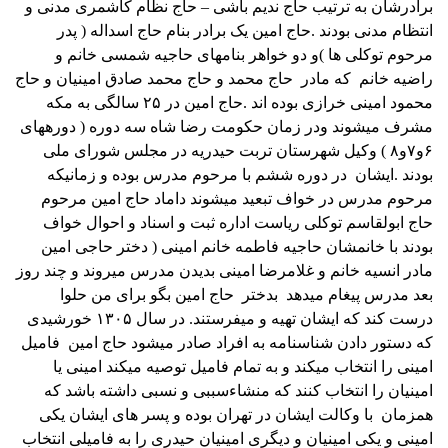
برادرشان به ترتیب حاج ندیم باشی – حاج نظام کاشمری مدنی و
انتظام مدنی بودند .
حاج امین یک برادر بنام حاج اسداله ( پدر
مرحوم توکلی ها )و دو خواهر بنامهای حاجیه شمسی خانم و
راضیه خانم
که مادر حاج محمد و حاج محمد صادق امینیان و حاج
محمود امینی خرازی بوده اند .
حاج امین در ۲۵ سالگی به مکه
مشرف میشوند ودر زمان حکومت رضا شاه سه دوره ( دورههای
۶و۷و۸ ) وکیل شهرستان تربت حیدریه در مجلس شورای ملی
بودند .ایشان
در دوره ششم با مرحوم مدرس بوده و زمانیکه
مرحوم مدرس در خواف تبعید میشوند داماد حاج امین مرحوم
حاج ابولقاسم توکلی ریاست اداره ثبت و اسناد و احوال خواف
بودند با خانمشان حاجیه فاطمه خانم امینی ( دختر حاجی امین
مادر انسیه خانم و غلامرضا امینی بدیدن مدرس میروند و چند روز
بعد مدرس پیغام میدهد
بدختر
حاج امین بگو برای من حلوا
درست کند که ایشان تهیه و میفرستند.
در سال ۱۳۰۵ خورشیدی
که دستور دادن شناسنامه به افراد صادر میشود حاج امین
فامیل
امینی را انتخاب میکند و به تمام فامیل توصیه میکند امینی یا
امینیان را انتخاب کنند که منشاءسببی و نسبی داشته باشد که
همزمان
با وکالت ایشان در تهران بوده و پسر های ایشان یکی
امینی و یکی امینیان و دیگری امینیان حیدری را به فامیلی انتخاب