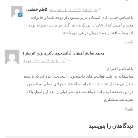
کاظم خطیبی
خرداد ۲۵, ۱۳۹۹ در ۵:۰۱ ب٫ظ
با سپاس جناب اقای امینیان عزیز ممنون از توجه شما و خانواده
محترم امینی که از خاندان بزرگ و تاثیر گذار در تربت حیدریه بوده
اند و مایه افتخار همشهریان تربتی می باشند
پاسخ
محمد صادق امینیان (دانشجوی دکتری وین اتریش)
آذر ۱۰, ۱۴۰۱ در ۰:۳۳ ق٫ظ
با سلام و احترام.
متاسفانه به علت فعالیت های دانشجویی اینجانب، عده ای که با بنده
حقیر بی مقدار عناد دارند اقدام به انتشار نظراتی جعلی به نام من
در این صفحه کرده اند. خواهشمندم نظر قبلی را بعد از وصول پاک
بفرمائید. متشکرم
پاسخ
دیدگاهتان را بنویسید