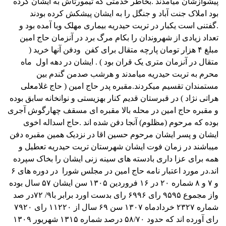
پیشوازشان میامدند .
بخاطر خدمتی که تیمورتاش به ایشان کرده
بود املاک جنت آباد و جنگل را به ایشان پیشکش کرده بودند
.
گفتنی است یکبار در تربت حیدریه بیماری مهلک وبا آمده بود و
تعداد زیادی از شهروندان را بکام مرگ برد در آنزمان حاج امین
مبلغ ۴ هزار تومان پارچه متقال برای کفن
ودفن آنها خرید (
متقال در آنزمان متری یک قران بود ) .
ایشان در دهه اول
ماه
محرم به تربت حیدریه میامدند و هرشب صدمن گندم بین
مستمندان تقسیم میکردند.
مقبره پدر حاج امین ( حاج غلامعلی
هراتی نژاد ) در قبرستان قدیم کنار بهزیستی و نوانخانه سابق بوده
و مقبره حاج امین در محله بالا مقبره ای مسقف چهارگوش آجری
بوده که مرحوم (مظلوم) آنجا دفن شده اند .
حاج اسداله اخوی
ایشان و پسر ایشان مرحوم حسین اقا در نزدیک همین مقبره دفن
میباشند در زمان فوت ایشان شهرستان تربت حیدریه تعطیل و
همه برای عزا داری بادسته های سینه زنی ایشان را بخاک سپرده
اند.
در مورد اعتبار نامه حاج امین در مجلس شورا
در دوره های ۶
و ۷ و ۸
شماره ۲۰ در ۱۶ فروردین ۱۳۰۵ سن ایشان ۵۷ سال بوده
واز مجموع ۹۵۹۵ رای ۶۹۹۶ رای بدست اورد برابر با۹/ ۷۲در صد
شماره ۲۳
۲۷ خردادماه ۱۳۰۷ سن ۶۹ سال از ۱۱۲۲۰ رای ۷۹۲۰
رای آورده اند که حدود ۵۸/۷۰ درصد
شماره ۱۳
۱۵ شهریور ۱۳۰۹