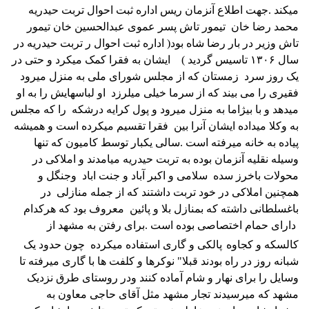
میکند .جهت اطلاع آنزمان ریس اداره ثبت احوال تربت حیدریه
محمد رضا خان
تیمور تاش پسر عموی عبدالحسین خان تیمور
تاش وزیر در بار رضا شاه بود( اداره ثبت احوال ر تربت حیدریه در
سال ۱۳۰۶ تاسیس گردید )
ایشان به فقرا کمک میکرد و حتی در
یک روز سرد
زمستان که از مجلس شورای ملی به منزل میرود
فقیری را می بیند که از سرما خیلی میلرزد
او لباسهایش را به او
میدهد و با بیژاما به منزل میرود و پول کرایه درشکه
را که مجلس
به وکلا میداده ایشان آنرا بین
فقرا تقسیم میکرده است و همیشه
پیاده به خانه میرفته است .
سالی یکبار توسط کامیون که تنها
وسیله نقلیه آنزمان بوده به تربت حیدریه میامدند و املاکی در
محولات باخرز سده
سلامی و اکبر آباد و جنت اباد
وجنگل و
همچنین املاکی در خود تربت داشتند که از جمله منازلی
در
باغسلطانی داشته که بمنازل بلا و پائین
معروف بود که هرکدام
دارای حمام اختصاصی بوده است .
برای رفتن به مشهد از
کالسکه و کجاوه
پالکی و گاری استفاده میکرده
چون حدود یک
شبانه روز در راه بودند قبلا" نوکرها و کلفت ها با گاری میرفته تا
وسایل را برای نهار و شام آماده کنند ودر روستای طرق نزدیک
مشهد که میرسیدند تجار مشهد مثل آقای حاجی معاون به