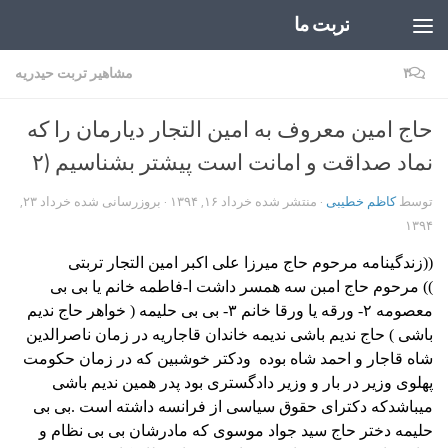
تربت ما
Skip to content
۳
مشاهیر تربت حیدریه
حاج امین معروف به امین التجار دیارمان را که
نماد صداقت و امانت است پیشتر بشناسیم (۲
توسط
کاظم خطیبی
· منتشر شده
خرداد ۱۶, ۱۳۹۴
· بروزرسانی شده
خرداد ۲۳,
۱۳۹۴
((زندگینامه مرحوم حاج میرزا علی اکبر امین التجار تربتی
))
مرحوم حاج امبن سه همسر داشت
ا-فاطمه خانم یا بی بی
معصومه ۲- ورقه یا ورقا خانم ۳- بی بی حلیمه ( خواهر حاج ندیم
باشی ) حاج ندیم باشی ندیمه خاندان قاجاریه در زمان ناصرالدین
شاه قاجار و احمد شاه بوده
ودکتر خوشبین که در زمان حکومت
پهلوی وزیر در بار و وزیر دادگستری بود پدر همین ندیم باشی
میباشدکه دکترای حقوق سیاسی از فرانسه داشته است .
بی بی
حلیمه دختر حاج سید جواد موسوی که مادرشان بی بی نظام و