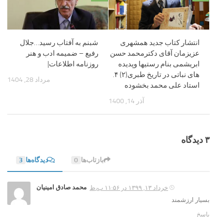
انتشار کتاب جدید همشهری
شبنم به آفتاب رسید…جلال
عزیزمان آقای دکترمحمد حسن
رفیع – ضمیمه ادب و هنر
ابریشمی بنام رستیها وپدیده
روزنامه اطلاعات|
های نباتی در تاریخ طبری(۲) ۴.
مرداد 28, 1404
استاد علی محمد بخشوده
آذر 14, 1400
۳ دیدگاه‌
بازتاب‌ها
0
دیدگاه‌ها
3
محمد صادق امینیان
خرداد ۱۳, ۱۳۹۹ در ۱۱:۵۶ ب٫ظ
بسیار ارزشمند
پاسخ