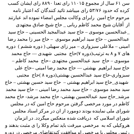
سن ۶۱ سال
از مجموع ۱۱۰۱۵ رای تعدا ۸۸۹۰ رای ایشان کسب
کرده که حدود ۵۳/۷۶ رای میباشد
تائید کنندگان که اعتبار نامه
مرحوم حاج امین
رابرای وکالت مجلس امضاء نموده اند عبارتند
از
آقایان شیخ محمد کاظم ربانی _ حاج شیخ صادق مجتهدی
_عبدالحسین موسوی – حاج سید عبدالمجید الحسینی – حاج سید
عبدالحسین – حاج سید ابراهیم موسوی
– حاج میر زا محمد رضا
امینی – ملاعلی سبزواری – میر زای سهیلی ( دوره ششم )
دوره
های ۷ و ۸ به ترتیب
(دوره ۷)
حاج
مجتبی
شهیدی –– حاج محمد
موسوی – حاج
سید عبدالحسین مجتهدی –حاج
محمد کاظم –
حاج سید ابراهیم
بهشتی –– حاج محمد رضا امینی –حاج علی
سبزواری-حاج سید عبدالحسین بهشتی
(دوره ۸ )
حاج
مجتبی
شهیدی_حاج سید ابراهیم بهشتی –
حاج سید حسین بهشتی – حاج
سید محمد موسوی – حاج سید محمد رضا امینی – حاج سید محمد
مرشد_حاج سید عبدالحسین بهشتی- حاج محمد مرشد- حاج محمد
کاظم
در مورد مرخصی گرفتن مرحوم حاج امین که در مجلس
شورای ملی نماینده بودند دومورد از ان در مرکز اسناد مجلس
شورای اسلامی که
دریافت شده منعکس میگردد. در انزمان
هروکیلی که به
مرخصی میرفت باید تمام وکلا را ی مثبت بدهند و
رئیس مجلس با مرخصی او موافقت کند
تقاضای مرخصی
در دوره