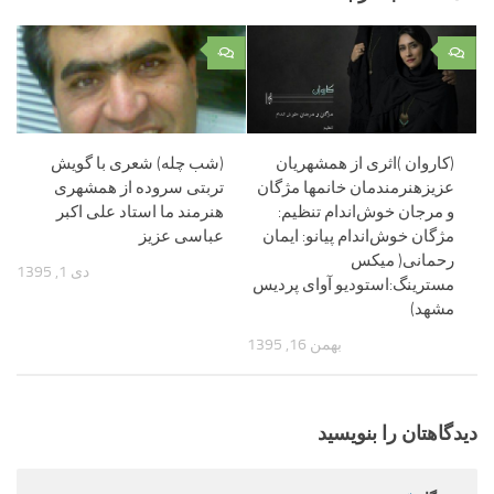
۰
۰
(کاروان )اثری از همشهریان
(شب چله) شعری با گویش
عزیزهنرمندمان خانمها مژگان
تربتی سروده از همشهری
و مرجان خوش‌اندام تنظیم:
هنرمند ما استاد علی اکبر
مژگان خوش‌اندام پیانو: ایمان
عباسی عزیز
رحمانی( میکس
دی 1, 1395
مسترینگ:استودیو آوای پردیس
مشهد)
بهمن 16, 1395
دیدگاهتان را بنویسید