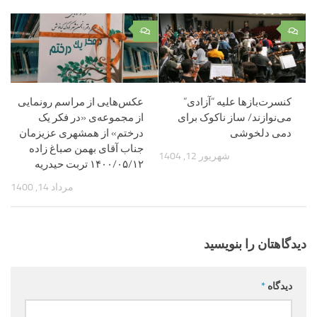
۰
۰
کنسرت‌بازها علیه “آزادی”
عکس‌هایی از مراسم رونمایی
می‌نوازند/ ساز ناکوک برای
از مجموعه‌ی «در فکر یک
دمی دلخوشی
درختم» از همشهری عزیزمان
جناب آقای بهمن صباغ زاده
شهریور 12, 1404
۱۴۰۰/۰۵/۱۲ تربت حیدریه
مرداد 14, 1400
دیدگاهتان را بنویسید
دیدگاه
*