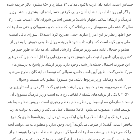
حساس است، ادامه داد: غرب تاکنون مدعی ۱۳ میلیارد و ۸۵۰ میلیون دلار جریمه شده
و اگر این روند ادامه یابد شاید آنان در پی گرفتن خسارات‌های بیشتری باشند. وزیر
فرهنگ و ارشاد اسلامی‌اظهار داشت: بر همین اساس ‌شورای‌عالی امنیت ملی از ۲
سال گذشته طی مصوبه‌ای رسمی‌اعلام کرد که مقامات و مسوولان و حتی مطبوعات
حق اظهار نظر در این امر را ندارند. جنتی تصریح کرد: استدلال ‌شورای‌عالی امنیت
ملی بدین گونه است که اجازه داده شود تا پرونده روال طبیعی خویش را به دور از
هیاهو و جنجال ادامه دهد. وزیر فرهنگ و ارشاد اسلامی‌ادامه داد: به طور حتم هر
کشوری برای تامین امنیت ملی خویش حدود و مرزهایی را قائل است چرا که در غیر
این صورت احتمال خدشه‌دار شدن وجود دارد. وزیر ارشاد در پاسخ به پرسش‌های
میرکاظمی‌گفت: طبق آیین‌نامه مجلس، سوالی که توسط نمایندگان مطرح می‌شود
باید به وظایف وزیر مربوط باشد، من مسوول مطبوعات هستم و سوال
میرکاظمی‌مربوط به دولت بود. وزیر ارشاد همچنین گفت: اگر در برنامه تلویزیونی
۲۰:۳۰ یا یکی از برنامه‌های شبکه ۶ اتفاقی رخ داده است وزیر فرهنگ مسوول آن
نیست؛ سازمان صدا‌و‌سیما زیر نظر مقام معظم رهبری است ، رییس صدا‌و‌سیما هم
توسط ایشان منصوب می‌شود‌، کاملا مستقل عمل می‌کند و ربطی به دولت ندارد.
وزیر فرهنگ و ارشاد اسلامی‌با بیان اینکه پرسش درباره روزنامه‌ها حاوی یک نوع
تناقض است، گفت: از طرفی می‌گویند آزادی وجود ندارد و مطبوعات نمی‌توانند آنچه
را که می‌خواهند بنویسند، مطبوعات اصولگرا نمی‌توانند مطلب خود را بنویسند و از
طرفی می‌گویند که مطبوعات را چقدر آزاد گذاشته و رها کرده‌اید که به نمایندگان