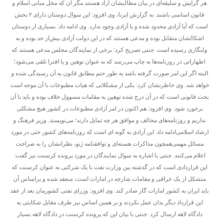
هر گرایش و سلیقه‌ای در بیان مطالبشان آزاد هستند مگر آن که مخل مبانی اسلام و
قانون اساسی باشند. به گزارش ایرنا، وی افزود: این سوال دوستان دارای ۲ بخش
است که آیا آزادی محدود شده و یا آزادی وجود ندارد. وی ادامه داد: بسیاری از دوستان
اشکالشان متقابل بوده و مدعی هستند که در این دولت آزادی بیش‌از حد بوده و به
ولنگاری رسیده است. جنتی تصریح کرد: برخی از نمایندگان مجلس مدعی هستند که
اظهاراتی در روزنامه‌ها به چاپ می‌رسد که به عنوان توهین و یا افترا تلقی می‌شود؛
البته اگر این امر صورت
گرفته باشد به طور حتم مطابق قانون به آن رسیدگی شده و
خواهد شد. وی خاطرنشان کرد: یکی از مشکلاتی که هیات مطبوعات با آن موجه است
بحث قانونی است که در آن درج شده توهین به مقامات مسوول خلاف بوده و باید با آن
برخورد شود. وی افزود: هم اکنون در امر آزادی مطبوعات در کشور هیچ مشکلی
نداریم و روزنامه‌های مخالف و موافق هر چه تمایل دارند؛ می‌نویسند. وزیر فرهنگ و
ارشاد اسلامی‌ادامه داد: این آزادی به گونه ای است که روزنامه‌های کشور حتی در مورد
مسائل مهمی‌همچون مذاکرات هسته‌ای و توافقنامه ژنو، نظراتشان را به صراحت
اعلام می‌کنند. جنتی با اشاره به سوال نمایندگان در مورد پرونده کرسنت نیز گفت:
این قراردادی است که در گذشته بین وزارت نفت با یک شرکتی به عنوان کرسنت که
متشکل از یک عراقی و مقامات شارجه در امارات است، منعقد شده و بر‌اساس آن
باید ایران به کشور امارات گاز صادر کند. وی افزود: وزرای نفتی کشورمان بعد از عقد
این قرارداد دیگر بدان عمل نکردند و بر همین اساس نیز طرف مقابل شکایتی به
دادگاه لاهه ارسال کرد. جنتی با بیان این که پرونده کرسنت در دادگاه لاهه بسیار