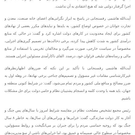
اجرا گرفتار دولتی شد که هیچ اعتقادی به آن نداشت.
آیت‌الله هاشمی رفسنجانی در پاسخ به ابراز نگرانی‌های اعضای خانه صنعت، معدن و
تجارت جوانان در خصوص اوضاع کشور، به بایدها و نبایدهای مکرر بعضی از نهادهای
کشور برای ایجاد محدودیت در کارهای دولت اشاره کرد و گفت: در حالی که منابع
درآمدی کشور به شدت کاهش پیدا کرده، برخی دخالت‌ها در تصمیم گیری‌های اجرایی،
مخصوصاً در سیاست خارجی، صورت می‌گیرد و مخالفان تخریبی با استفاده از منابع
مالی و رسانه‌های تبلیغی فراوان خود، درصدد القای ناکارآمدی مسئولین اجرایی هستند.
آیت‌الله هاشمی رفسنجانی با تأکید بر این نکته که ضررهای اظهارنظرهای
غیرکارشناسی مقامات غیر مسؤول و تصمیم‌های جناحی برخی نهادها، در وهله اول به
ضرر مصالح و منافع ملی کشور و مردم تمام می‌شود، گفت: در شرایط کنونی منطقه و
جهان، باید همه با وحدت کلمه و انسجام پشتیبان نظام و حامی دولت برای حل مشکلات
باشیم.
رئیس مجمع تشخیص مصلحت نظام در مقایسه شرایط امروز با سال‌های پس جنگ و
آغاز به کار دولت سازندگی، گفت: خرابی‌ها و ویرانی‌های آن سال‌ها، به خاطر ۸ سال
جنگ بود که روحیه حماسی مردم را برای جبران بر می‌انگیخت و روابط مسؤولین،
مخصوصاً در سطوح عالی صمیمانه و عمیق بود، اما خرابی‌های ناشی از سؤ مدیریت‌های