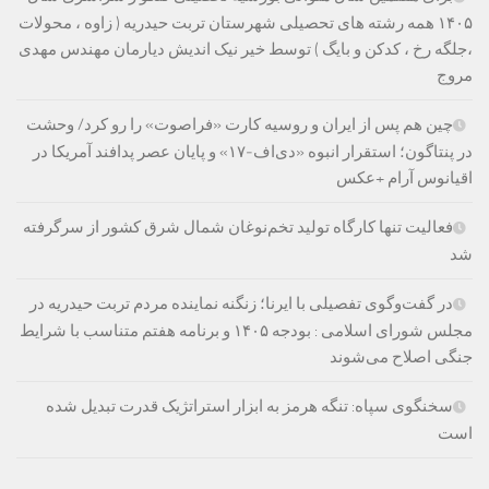
۱۴۰۵ همه رشته های تحصیلی شهرستان تربت حیدریه ( زاوه ، محولات
،جلگه رخ ، کدکن و بایگ ) توسط خیر نیک اندیش دیارمان مهندس مهدی
مروج
چین هم پس از ایران و روسیه کارت «فراصوت» را رو کرد/ وحشت
در پنتاگون؛ استقرار انبوه «دی‌اف‑۱۷» و پایان عصر پدافند آمریکا در
اقیانوس آرام +عکس
فعالیت تنها کارگاه تولید تخم‌نوغان شمال شرق کشور از سرگرفته
شد
در گفت‌وگوی تفصیلی با ایرنا؛ زنگنه نماینده مردم تربت حیدریه در
مجلس شورای اسلامی : بودجه ۱۴۰۵ و برنامه هفتم متناسب با شرایط
جنگی اصلاح می‌شوند
سخنگوی سپاه: تنگه هرمز به ابزار استراتژیک قدرت تبدیل شده
است