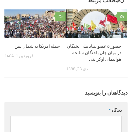
مطالب مرتبط
۰
۰
حضور ۵ عضو بنیاد ملی نخبگان
حمله آمریکا به شمال یمن
در میان جان باختگان سانحه
فروردین 1, 1404
هواپیمای اوکراینی‌
دی 23, 1398
دیدگاهتان را بنویسید
دیدگاه
*