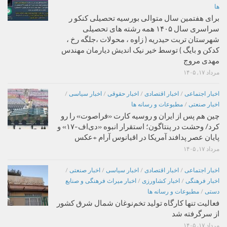
ها
برای هفتمین سال متوالی بورسیه تحصیلی کنکو ر
سراسری سال ۱۴۰۵ همه رشته های تحصیلی
شهرستان تربت حیدریه ( زاوه ، محولات ،جلگه رخ ،
کدکن و بایگ ) توسط خیر نیک اندیش دیارمان مهندس
مهدی مروج
مرداد ۱۷, ۱۴۰۵
اخبار اجتماعی
/
اخبار اقتصادی
/
اخبار حقوقی
/
اخبار سیاسی
/
اخبار صنعتی
/
مطبوعات و رسانه ها
چین هم پس از ایران و روسیه کارت «فراصوت» را رو
کرد/ وحشت در پنتاگون؛ استقرار انبوه «دی‌اف‑۱۷» و
پایان عصر پدافند آمریکا در اقیانوس آرام +عکس
مرداد ۱۷, ۱۴۰۵
اخبار اجتماعی
/
اخبار اقتصادی
/
اخبار سیاسی
/
اخبار صنعتی
/
اخبار فرهنگی
/
اخبار کشاورزی
/
اخبار میراث فرهنگی و صنایع
دستی
/
مطبوعات و رسانه ها
فعالیت تنها کارگاه تولید تخم‌نوغان شمال شرق کشور
از سرگرفته شد
مرداد ۱۷, ۱۴۰۵