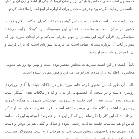
کمیسیون امنیت ملی مجلس با هیاتی از پارلمان اروپا که یکی از اعضای زن آن پوشش
مناسب را رعایت نکرده بود و درخواست‌تان برای اظهارنظر اینجانب را ملاحظه کردم.
اولا از توجه و حساسیت شما نسبت به این گونه موضوعات که پای احکام اسلام و قوانین
کشور در میان است و متأسفانه عده‌ای این موضوعات را کوچک جلوه می‌دهند
سپاسگزارم. قرآن کریم این مسائل را مهم معرفی می‌کند و در ابتدای سوره نور که
بیش‌تر آیات آن درباره مساله عفاف است می‌فرماید: سوره‌ای است که نازل کردیم و
آن را فرض و واجب قرار دادیم.
ثانیاً : قطعا در این قضیه تشریفات مجلس مقصر بوده است و بهتر بود روابط عمومی
مجلس در اطلاعیه‌ای از مردم عذرخواهی می‌کرد و هنوز هم دیر نشده است.
ثالثا : آن طور که من تحقیق کردم خانم مورد نظر در ملاقات هیات با آقای بروجردی
روسری داشته و در نتیجه، آن قسمتهایی از بدن او که در ملاقات بعدی آشکار است
پوشیده بوده است. بعد از این جلسه به سرویس بهداشتی می‌رود و هنگام خروج،
روسری نداشته و کلاه مانندی برسر داشته است. افراد تشریفات باید به او تذکر
می‌داده‌اند که این کار را نکرده‌اند. این که کار این خانم خصوصا با توجه به این که اساسا
لباس او هم مناسب جلسه ملاقات رسمی نبوده و ساک و کیفی هم بر دوش و دست
دارد، عمدی بوده یا سهوی، روشن نیست ولی به هرحال لازم است مسوولان سیاست