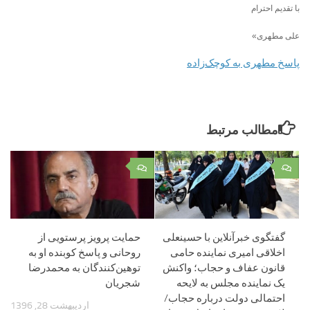
با تقدیم احترام
علی مطهری»
پاسخ مطهری به کوچک‌زاده
مطالب مرتبط
۰
۰
گفتگوی خبرآنلاین با حسینعلی
حمایت پرویز پرستویی از
اخلاقی امیری نماینده حامی
روحانی و پاسخ کوبنده او به
قانون عفاف و حجاب؛ واکنش
توهین‌کنندگان به محمدرضا
یک نماینده مجلس به لایحه
شجریان
احتمالی دولت درباره حجاب/
اردیبهشت 28, 1396