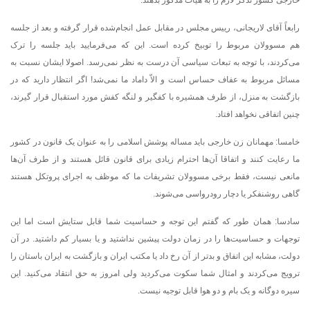
خارجی کشور تذکر لازم را به هیات مذکور بدهند.
رابعاً آقای لاریجانی، رییس مجلس در مقابل عمل انجام‌شده قرار گرفته و بعد از جلسه
هم مسوولان مربوط را توبیخ کرده است. این که می‌فرمایید باید جلسه را ترک
می‌کردند، ‌با توجه به تبعات سیاسی آن درست به نظر نمی‌رسد. اصولا ایشان نسبت به
مسائل مربوط به عفاف حساس است و الاّ داماد ما نمی‌شد! اگر انتظار دارید که در
بازگشت به منزل، از طرف همشیره با کفگیر و لنگه کفش مورد استقبال قرار گیرند،
چنین اتفاقی نخواهد افتاد.
خامسا: مهمانان زن خارجی باید مساله پوشش اسلامی را به عنوان یک قانون در کشور
ما رعایت کنند و اتفاقا آن‌ها احترام زیادی برای قانون قائل هستند و از طرف آن‌ها
مانعی نیست، فقط برخی مسوولان تشریفات ما که موظف به اجرای پروتکل هستند
گاهی روشنفکر یا دچار رودرواسی می‌شوند.
سادسا: همان طور که گفتم این توجه و حساسیت شما قابل ستایش است اما این
توجهات و حساسیت‌ها را در زمان دولت پیشین نداشتید و یا بسیار کم داشتید. در آن
دولت، مشابه این اتفاق و بدتر از آن رخ داد یا مکتب ایران و بازگشت به ایران باستان را
ترویج می‌کردند و امثال شما سکوت می‌کردید ولی امروز به حق انتقاد می‌کنید. این
سیره دوگانه و یک بام و دو هوا قابل توجیه نیست.