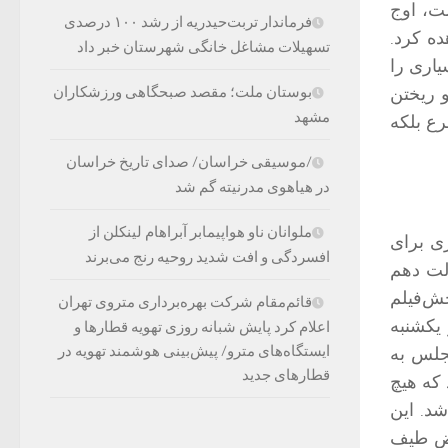
ست، اوج
فرماندار تربت‌حیدریه از رشد ۱۰۰ درصدی
ه کرد.
تسهیلات مشاغل خانگی شهرستان خبر داد
یاری را
و ریختن
بوستان ملت؛ مقصد صبحگاهی ورزشکاران
مشهد
رع بلکه
/موسیقی خراسان/ صدای تاریخ خراسان
در هیاهوی مدرنیته گم شد
ملوانان ناو هواپیمابر آبراهام لینکلن از
ری برای
افسردگی و افت شدید روحیه رنج می‌برند
لت دهم
خش‌فیلم
قائم‌مقام شرکت بهره‌برداری متروی تهران
یکشنبه
اعلام کرد پایش شبانه روزی تهویه قطارها و
ایستگاه‌های مترو/ پیش‌بینی هوشمند تهویه در
مجلس به
قطارهای جدید
 که هیچ
شد. این
یض طیف