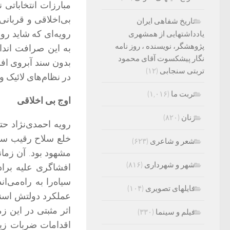
مبارزات انتخاباتی
بی‌اخلاقی و قربان
تاریخ شفاهی ایران
رویه‌ای که شاید ر
یادداشتهایی از همشهری
پژوهشگر، نویسنده ، روز نامه
به این صرافت انداز
نگار پیشکسوت آقای محمود
بدون سند آبروی افرا
تربتی سنجابی
(۱۲)
در نظام‌های لائیک و 
تربت ما
(۱,۰۱۶)
اوج بی اخلاقی
زنان
(۸۲۰)
رویه احمدی‌نژاد ح
خلع سلاح رقیب سود
شعر و شاعری
(۶۲۳)
مشهود بود. آن زمان
شهر و شهرداری
(۸۱۶)
افشاگری علیه براد
سیاه‌را به راه‌می‌
فایلهای تصویری
(۱۰۴)
عملکرد دولتش اسنادی
اثر مثبتی در این زم
فیلم و سینما
(۳۳۰)
اقدامات ضربات زی