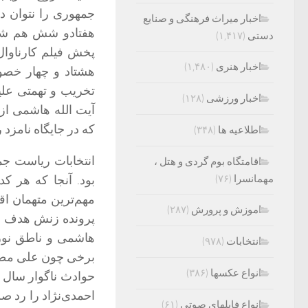
جمهوری را نتوان د
اخبار میراث فرهنگی و صنایع
هفتادو شش هم شاه
دستی
(۱,۴۱۷)
پخش فیلم کارناوال 
اخبار هنری
(۱,۴۸۰)
هشتاد و چهار خصوصا
تخریب و تهمتی علیه
اخبار ورزشی
(۱۲۸)
آیت الله هاشمی از 
که در جایگاه نامزد
اطلاعیه ها
(۳۴۸)
انتخابات ریاست جم
اقامتگاه بوم گردی و هتل ،
مهمانسرا
(۷۶)
بود. آنجا که هر ک
مهم‌ترین متهمان اق
اموزش و پرورش
(۲۸۷)
پرونده زنش هدف قرا
هاشمی و ناطق نوری 
انتخابات
(۹۷۸)
برخی چون علی مطهر
انواع عکسها
(۳۸۶)
حوادث ناگوار سال ه
احمدی‌نژاد را رد ص
انواع فایلهای صوتی
(۶۱)