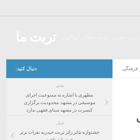
Skip to content
تربت ما
 تربت حیدریه میباشد مطالب گوناگون
 فرهنگی
دنبال کنید:
بعدی
مطهری با اشاره به ممنوعیت اجرای
موسیقی در مشهد: محدودیت برگزاری
کنسرت در مشهد مبنای فقهی ندارد
قبلی
جشنواره تئاتر زائر تربت حیدریه نفرات برتر
خود را شناخت