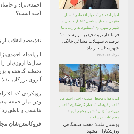
احمدی‌نژاد و حامیا
آمده است؟
اخبار اجتماعی
/
اخبار اقتصادی
/
اخبار
حقوقی
/
اخبار سیاسی
/
اخبار صنعتی
/
شهر و شهرداری
/
مطبوعات و رسانه ها
فرماندار تربت‌حیدریه از رشد ۱۰۰
تغذیه‌ضد انقلاب از 
درصدی تسهیلات مشاغل خانگی
شهرستان خبر داد
این‌اقدام احمدی‌ن
مرداد 15, 1405
سال‌ها آروزی‌آن را
تخطئه گذشته و بزرگ
آبروی بزرگان انقلا
رویکردی که اعتراض 
اب و هوا و محیط زیست
/
اخبار اجتماعی
ودر نماز جمعه معر
/
اخبار فرهنگی
/
اخبار گردشگری
/
اخبار
هاشمی و ناطق رد ک
ورزشی
/
زنان
/
شهر و شهرداری
/
مطبوعات و رسانه ها
فروکاستن‌شان مج
بوستان ملت؛ مقصد صبحگاهی
ورزشکاران مشهد