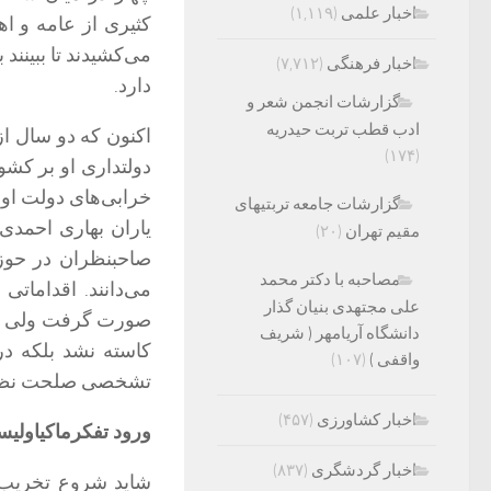
اخبار علمی
(۱,۱۱۹)
کثیری از عامه و اه
می‌کشیدند تا ببینند 
اخبار فرهنگی
(۷,۷۱۲)
دارد.
گزارشات انجمن شعر و
ادب قطب تربت حیدریه
اکنون که دو سال ا
(۱۷۴)
دولتداری او بر کشو
خرابی‌های دولت او
گزارشات جامعه تربتیهای
یاران بهاری احمدی‌
مقیم تهران
(۲۰)
صاحبنظران در حوزه
مصاحبه با دکتر محمد
می‌دانند. اقداماتی
علی مجتهدی بنیان گذار
صورت گرفت ولی در ‌
دانشگاه آریامهر ( شریف
کاسته نشد بلکه د
واقفی )
(۱۰۷)
تشخصی صلحت نظام 
اخبار کشاورزی
(۴۵۷)
ورود تفکرماکیاولی
اخبار گردشگری
(۸۳۷)
شاید شروع تخریب و