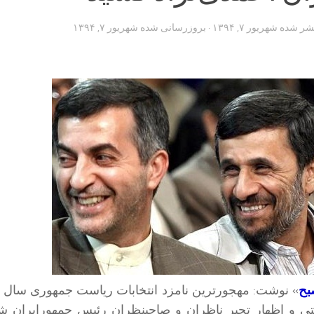
تشر شده
شهریور ۷, ۱۳۹۴
· بروزرسانی شده
شهریور ۷, ۱۳۹۴
بح
» نوشت: مهجور‌ترین نامزد انتخابات ریاست جمهوری سال ه
ی و اظهار تحیر ناظران و صاحبنظران رئیس جمهورایران شد