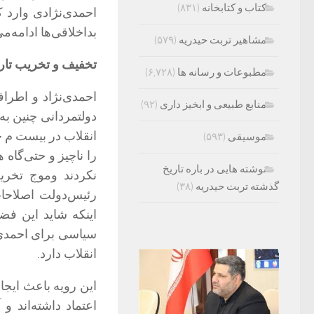
کتاب و کتابخانه
(۸۳۱)
احمدی‌نژادی وارد ک
بداخلاقی‌ها ادامه‌می
مشاهیر تربت حیدریه
(۵۷۹)
تخفیف و تخریب تاری
مطبوعات و رسانه ها
(۶,۷۲۸)
احمدی‌نژاد و اطراف
منابع طبیعی و ابخیز داری
(۹۲)
دولتمردانی چنین به
انقلاب در بیست م 
موسیقی
(۵۹۳)
را ناچیز و حتی‌گاه
نوشته هایی در باره تاریخ
نکردند وموج تخری
گذشته تربت حیدریه
(۳۸)
رئیس‌دولت اصلاحات
اینکه شاید این فض
سیاسی برای احمدی‌
انقلاب دارد.
این رویه باعث ایجا
اعتماد داشته‌اند و