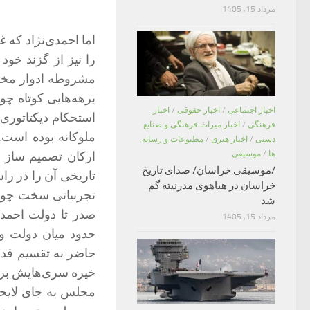
مرداد 15, 1405
اما احمدی‌نژاد که 
را نیز از گزند خود
مشروطه ادوار مختل
برهه‌هایی کوتاه چ
اخبار اجتماعی
/
اخبار حقوقی
/
اخبار
استحکام دیکتاتوری
فرهنگی
/
اخبار میراث فرهنگی و صنایع
ملوکانه بوده است. 
دستی
/
اخبار هنری
/
مطبوعات و رسانه
ارکان تصمیم ساز د
ها
/
موسیقی
/موسیقی خراسان/ صدای تاریخ
تاریخی آن را در را
خراسان در هیاهوی مدرنیته گم
تجربیاتی سخت چون 
شد
صدر تا دولت احمدی
مرداد 15, 1405
حدود میان دولت و 
حاضر به تقسیم قدر
خیره سری‌هایش بر نم
مجلس به جای لایح