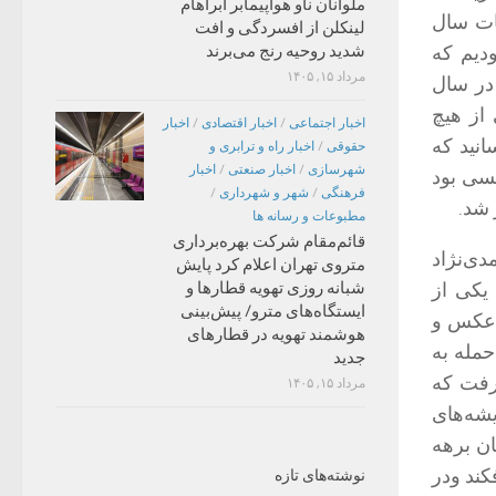
ملوانان ناو هواپیمابر آبراهام
بات سال
لینکلن از افسردگی و افت
دیم که
شدید روحیه رنج می‌برند
مرداد ۱۵, ۱۴۰۵
 در سال
از هیچ
اخبار اجتماعی
/
اخبار اقتصادی
/
اخبار
انید که
حقوقی
/
اخبار راه و ترابری و
شهرسازی
/
اخبار صنعتی
/
اخبار
کسی بود
فرهنگی
/
شهر و شهرداری
/
 شد.
مطبوعات و رسانه ها
قائم‌مقام شرکت بهره‌برداری
دی‌نژاد
متروی تهران اعلام کرد پایش
 یکی از
شبانه روزی تهویه قطارها و
ایستگاه‌های مترو/ پیش‌بینی
ن عکس و
هوشمند تهویه در قطارهای
حمله به
جدید
گرفت که
مرداد ۱۵, ۱۴۰۵
یشه‌های
ان برهه
کند ودر
نوشته‌های تازه