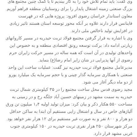
وی گفت: باید تمام تلاش خود را به کار ببندیم تا با کمک چنین مجتمع های
بزرگ صنعتی زمینه اشتغال پایدار را برای روستاییان منطقه فراهم آوریم.
معاون استاندار خراسان رضوی افزود: پروژه هایی که در فهرست
فاینانس قرار دارند علاوه بر آنکه محور توسعه استان هستند تاثیر زیادی
در افزایش تولید ناخالص ملی دارند.
وی با اشاره به قرار گرفتن مجتمع فولاد تربت حیدریه در مسیر کاروانهای
زیارتی ادامه داد: برکت توسعه رونق اقتصادی منطقه و به خصوص این
واحدهای تولیدی در آن است که همه ساله در مسیر حرکت زایران حرم
رضوی از آنها پذیرایی در شان زایر امام رضا(ع) بنماید.
مدیرعامل مجتمع فولاد تربت حیدریه نیز گفت: عملیات ساخت این واحد
صنعتی با همکاری سرمایه گذار چینی و با حجم سرمایه یک میلیارد یورو
از دو ماه دیگر آغاز می شود.
مجید رضوی قدس محل ساخت مجتمع را در ۳۵ کیلومتری شمال تربت
حیدریه به سمت مشهد در زمینهای حسین آباد جلگه رخ و در زمینی به
مساحت ۵۵۰ هکتار ذکر و بیان کرد: میزان تولید اولیه ۱٫۴ میلیون تن ورق
آلیاژهای خاص در سال و اشتغال زایی مستقیم آن ابتدا به ساکن حداقل
دو هزار و ۸۰۰ نفر و به صورت غیر مستقیم برای ۱۲ هزار نفر خواهد بود.
مرکز شهرستان ۲۵۰ هزار نفری تربت حیدریه در ۱۵۰ کیلومتری جنوب
غربی مشهد قرار دارد.