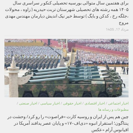
برای هفتمین سال متوالی بورسیه تحصیلی کنکو ر سراسری سال
۱۴۰۵ همه رشته های تحصیلی شهرستان تربت حیدریه ( زاوه ، محولات
،جلگه رخ ، کدکن و بایگ ) توسط خیر نیک اندیش دیارمان مهندس مهدی
مروج
مرداد 17, 1405
اخبار اجتماعی
/
اخبار اقتصادی
/
اخبار حقوقی
/
اخبار سیاسی
/
اخبار صنعتی
/
مطبوعات و رسانه ها
چین هم پس از ایران و روسیه کارت «فراصوت» را رو کرد/ وحشت در
پنتاگون؛ استقرار انبوه «دی‌اف‑۱۷» و پایان عصر پدافند آمریکا در
اقیانوس آرام +عکس