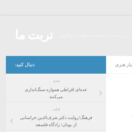
Skip to content
تربت ما
 تربت حیدریه میباشد مطالب گوناگون
بار هنری
دنبال کنید:
بعدی
عده‌ای افراطی همواره سنگ‌اندازی
می‌کنند
قبلی
فرهنگ/روایت دکتر شرف‌الدین خراسانی
از: یونان؛ زادگاه فلسفه