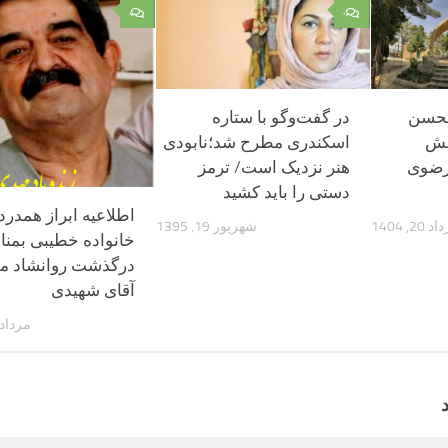
۰
۰
لحسن
در گفت‌وگو با ستاره
هش
اسکندری مطرح شد؛نابودی
رضوی
هنر نزدیک است/ ترمز
دستی را باید کشید
اطلاعیه ابراز همدرد
 20, 1404
شهریور 19, 1395
خانواده خطیبی بمن
درگذشت روانشاد م
آقای شهیدی
مرداد 23, 404