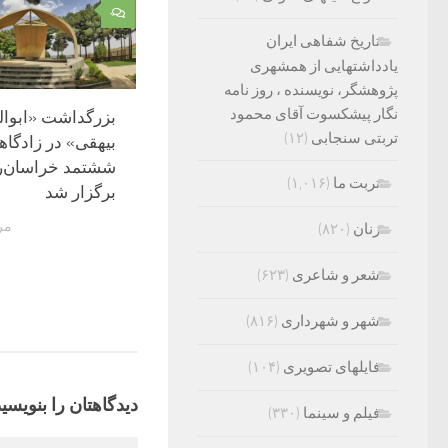
۰
تاریخ شفاهی ایران
یادداشتهایی از همشهری
پژوهشگر، نویسنده ، روز نامه
نگار پیشکسوت آقای محمود
بزرگداشت «ابوا
تربتی سنجابی
(۱۲)
بیهقی» در زادگا
ششتمد خراسان‌
تربت ما
(۱,۰۱۶)
برگزار شد
مرداد
زنان
(۸۲۰)
شعر و شاعری
(۶۲۳)
شهر و شهرداری
(۸۱۶)
فایلهای تصویری
(۱۰۴)
دیدگاهتان را بنویسید
فیلم و سینما
(۳۳۰)