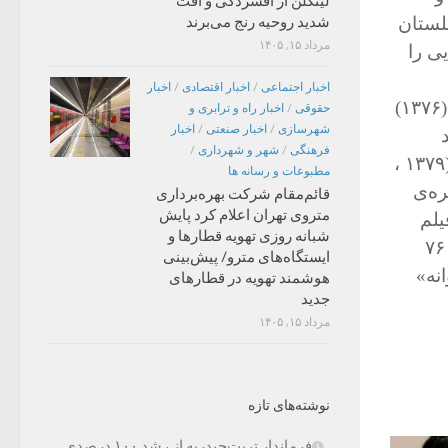
لینکلن از افسردگی و افت
گلستان
شدید روحیه رنج می‌برند
مرداد ۱۵, ۱۴۰۵
ی را
اخبار اجتماعی
/
اخبار اقتصادی
/
اخبار
دشنه(۱۳۷۴)، ضیافت (۱۳۷۴)، غزال (۱۳۷۵، فصل پنجم (۱۳۷۵ ، تولد یک پروانه (۱۳۷۶)
حقوقی
/
اخبار راه و ترابری و
شهرسازی
/
اخبار صنعتی
/
اخبار
د
فرهنگی
/
شهر و شهرداری
/
(۱۳۷۸) ، نسل سوخته (۱۳۷۸) ، تیک (۱۳۷۹) ، باران (۱۳۷۹) ، دختری به‌نام تُندر (۱۳۷۹ ،
مطبوعات و رسانه ها
ه‌ی
قائم‌مقام شرکت بهره‌برداری
متروی تهران اعلام کرد پایش
جشنوارهی فیلم
شبانه روزی تهویه قطارها و
فجر سیمرغ بلورین را برای بهترین صحنه‌ آرایی فیلم «بلندی‌های صفر» و سال ۷۶
ایستگاه‌های مترو/ پیش‌بینی
نه»
هوشمند تهویه در قطارهای
جدید
مرداد ۱۵, ۱۴۰۵
نوشته‌های تازه
فرماندار تربت‌حیدریه از رشد ۱۰۰ درصدی