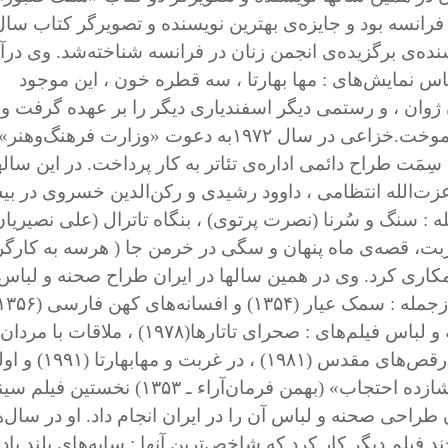
فرانسه بود و جایزه‌ی بهترین نویسنده و تصویرگر کتاب سال
نده‌ی برگزیده‌ی انجمن زنان در فرانسه شناخته‌شد. وی درآن
 نمایش‌های : مها بهارتا ، سه قطره خون ، این موجود
ژوان ، و رستمی دیگر اسفندیاری دیگر را بر عهده گرفت و
موخت.
خزاعی در سال ۱۹۷۲به دعوت «وزارت فرهنگ‌وهنر»
سِمَت طراح دائمی اداره‌ی تئاتر به کار پرداخت. در این سالها
زت‌الله انتظامی ، داوود رشیدی و رکن‌الدین خسروی در ب
جمله : سنگ و سُرنا (نصرت پرتوی) ، بنگاه تاترال (علی نصیریان
بت، قصه‌ی ماه پنهان و سگی در خرمن جا ( هرسه به کارگر
کاری کرد. وی در همین سالها در ایران طراح صحنه و لباس
اروپا ، طراح صحنه و لباس فیلم‌های : صحرای تاتارها(۱۹۷۸) ، ملاقات با مردان
استثنایی (۱۹۷۸) ، رقص‌های مقدس (۱۹۸۱) 
فیلم «شازده احتجاب» (بهمن فرمان‌آراء ـ ۱۳۵۳) نخستی
راحی صحنه و لباس آن را در ایران انجام داد. او در سال‌
ند فیلم دیگر کار کرد که شاخص‌ترین آنها : سایه‌های بلند باد 