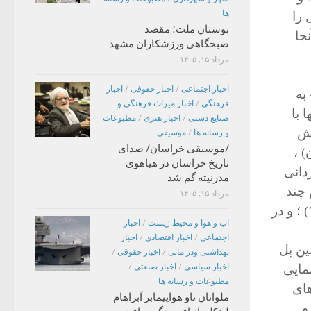
ها
 را
بوستان ملت؛ مقصد
جا
صبحگاهی ورزشکاران مشهد
مرداد ۱۵, ۱۴۰۵
اخبار اجتماعی
/
اخبار حقوقی
/
اخبار
 به
فرهنگی
/
اخبار میراث فرهنگی و
 با
صنایع دستی
/
اخبار هنری
/
مطبوعات
یش
و رسانه ها
/
موسیقی
/موسیقی خراسان/ صدای
) ،
تاریخ خراسان در هیاهوی
دانی
مدرنیته گم شد
 چند
مرداد ۱۵, ۱۴۰۵
سریال تلویزیونی ازجمله : سمک عیار (۱۳۵۴) و افسانه‌های کهن فارسی (۱۳۵۶) ؛ و در
اب و هوا و محیط زیست
/
اخبار
اجتماعی
/
اخبار اقتصادی
/
اخبار
، در غربت و مهابهارتا (۱۹۹۱) و اولین پل
بهداشتی ودر مانی
/
اخبار حقوقی
/
ن فیلم سینمایی
اخبار سیاسی
/
اخبار صنعتی
/
مطبوعات و رسانه ها
های
ملوانان ناو هواپیمابر آبراهام
و