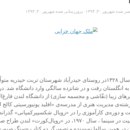
تشر شده
شهریور ۳۰, ۱۳۹۴
· بروزرسانی شده
شهریور ۳۰, ۱۳۹۴
ملک‌جهان خزاعی سال ۱۳۲۸در روستای حیدرآباد شهرستان تربت حیدریه مت
به انگلستان رفت و در شانزده سالگی وارد دانشگاه شد. د
 هنرهای زیبا (نقّاشی و مجسمه سازی) از دانشگاه لندن فارغ‌
در ۱۹۷۲ در رشته‌ی مدیریت هنری از مدرسه‌ی «افلید یونیورسیتی کالج 
و دوره‌ی کارآموزی را در «رویال شکسپیرکمپانی» گذراند.
پیش از شروع فعالیت در سینما ، سال ۱۹۷۰، در «رویال‌کورت» لندن طر
 در همین سالها نویسنده‌ و تصویرگر دو کتاب «سنگ صبور»