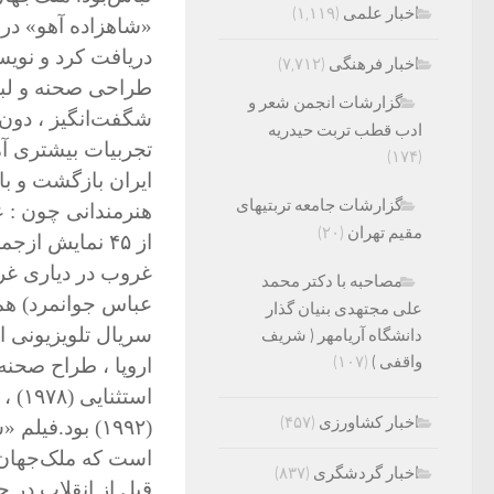
اخبار علمی
(۱,۱۱۹)
«شاهزاده آهو» در 
دریافت کرد و نویس
اخبار فرهنگی
(۷,۷۱۲)
طراحی صحنه و لباس
گزارشات انجمن شعر و
شگفت‌انگیز ، دون 
ادب قطب تربت حیدریه
تجربیات بیشتری آ
(۱۷۴)
ایران بازگشت و با 
گزارشات جامعه تربتیهای
هنرمندانی چون : ع
مقیم تهران
(۲۰)
از ۴۵ نمایش از
غروب در دیاری غر
مصاحبه با دکتر محمد
عباس جوانمرد) هم
علی مجتهدی بنیان گذار
دانشگاه آریامهر ( شریف
واقفی )
(۱۰۷)
اخبار کشاورزی
(۴۵۷)
(۱۹۹۲) بود.
است که ملک‌جهان ط
اخبار گردشگری
(۸۳۷)
قبل از انقلاب در چ