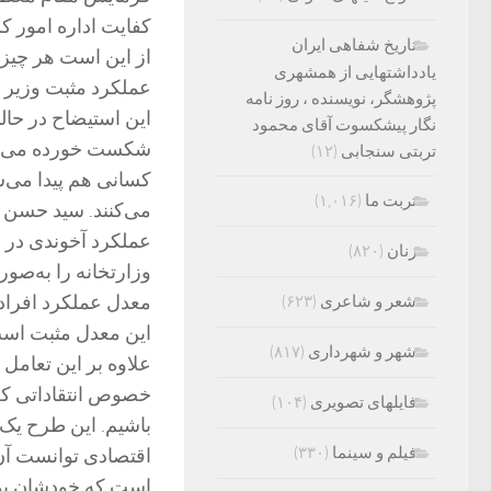
کفایت اداره امور کش
تاریخ شفاهی ایران
از این است هر چیزی
یادداشتهایی از همشهری
عملکرد مثبت وزیر ب
پژوهشگر، نویسنده ، روز نامه
نگار پیشکسوت آقای محمود
شکست خورده می‌دانن
تربتی سنجابی
(۱۲)
کسانی هم پیدا می‌ش
تربت ما
(۱,۰۱۶)
می‌کنند. سید حسن
عملکرد آخوندی در 
زنان
(۸۲۰)
وزارتخانه را به‌صور
معدل عملکرد افراد 
شعر و شاعری
(۶۲۳)
این معدل مثبت است.
شهر و شهرداری
(۸۱۷)
علاوه بر این تعامل
خصوص انتقاداتی که
فایلهای تصویری
(۱۰۴)
باشیم. این طرح یک ج
فیلم و سینما
(۳۳۰)
اقتصادی توانست آن 
است که خودشان پولی