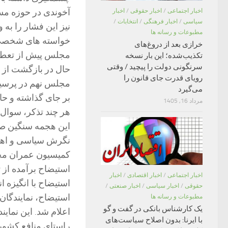
آخوندی در حوزه مس
اخبار اجتماعی
/
اخبار حقوقی
/
اخبار
سیاسی
/
اخبار فرهنگی
/
انتخابات
/
نیز این فشار را به و
مطبوعات و رسانه ها
خواسته های شخصی با
خرازی بعد از دروغ‌های
مجلس پیش از تعطیل
تکذیب‌شده؛ این بار نسخه
سرنگونی دولت را پیچید / وقتی
حال در بازگشت از ا
رویای قدرت جای قانون را
مجلس نهم در پرسید
می‌گیرد
بر جای گذاشته و حا
مرداد 16, 1405
هر چند تذکر، سوال
این هجمه سنگین صر
نگرش سیاسی و اهداف
کمیسیون عمران مجلس
استیضاح برآمده از
اخبار اجتماعی
/
اخبار اقتصادی
/
اخبار
استیضاح با انگیزه ا
حقوقی
/
اخبار سیاسی
/
اخبار صنعتی
/
مطبوعات و رسانه ها
یک کارشناس بانکی در گفت و گو
اعلام شد. این نماین
با ایرنا: بدون اصلاح سیاست‌های
راستای منافع کشور