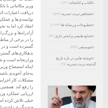
کتاب و کتابخانه
(۸۳۱)
وزیر مکاتباتی با ب
دریافت اعتبارات لا
مشاهیر تربت حیدریه
(۵۷۹)
توانمندی‌ها و عملکر
مطبوعات و رسانه ها
(۶,۷۳۳)
انتقاد کرد اما به ت
آزادراه‌ها و بزرگ‌
منابع طبیعی و ابخیز داری
(۹۲)
را در برخی از منا
گسترده است و در حق
موسیقی
(۵۹۳)
بدهکاری‌های گسترده
نوشته هایی در باره تاریخ
وزارتخانه است و شا
گذشته تربت حیدریه
(۳۸)
اینکه استیضاح وزیر
به‌جای آخوندی باشد 
مشکلات کار اجرایی 
را رفع کند. همچنی
ارزیابی عملکرد و
خیلی تلاش کرده اس
چشمگیری داشته باش