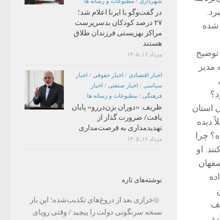
شهرداری
/
مطبوعات و رسانه ها
رد.
در گفت‌وگو با ایرنا اعلام شد؛
۲۷ درصد کودکان بدسرپرست
 شده
مراکز بهزیستی فرزندان طلاق
هستند
 توضیح
مرداد ۱۶, ۱۴۰۵
ه مدیر
اخبار اقتصادی
/
اخبار حقوقی
/
اخبار
سیاسی
/
اخبار صنعتی
/
اخبار
د؟
فرهنگی
/
مطبوعات و رسانه ها
ن استان
ظریف: «دوران بزن‌دررو» پایان
یافت/ ضرورت گذار از
ً دیده
تهدیدمداری به فرصت‌مداری
ه؟ چرا
مرداد ۱۶, ۱۴۰۵
ند. او
صفهان
ده
نوشته‌های تازه
خرازی بعد از دروغ‌های تکذیب‌شده؛ این بار
لف
نسخه سرنگونی دولت را پیچید / وقتی رویای
رد