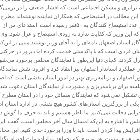
، ترابری و مسکن اجتماعی است که اقشار ضعیف را در برمی‌گی
: این مطالب در استیضاحی که همکاران نماینده نوشته‌اند مطرح
است. در حال حاضر عدد استیضاح‌ کنندگان به ۵۰نفر رسیده است. استدعای من از
که این وزیر که کفایت ندارد به زودی استیضاح و عزل شود. وی
 نمایندگان استان اصفهان نامه‌ای را به آقای وزیر نوشتند مبنی بر این‌ک
ان فردی است که با پاکدستی خدمت کرده اما دیروز در حرکتی
زل کردند. کجای دنیا این‌طور با نمایندگان مجلس برخورد می‌شو
از عملکرد استاندار اصفهان نیز انتقاد کرد و افزود: نقش نمایندگا
ر اصفهان و برنامه‌ریزی بهتر در امور استان نقشی است که اصلا
لسه برای برنامه‌ریزی و مشورت از نمایندگان استان دعوت شد
تشکیل نمی‌شود که نمایندگان مسائل خود را در استان مطرح کن
ان یکی از بزرگترین استان‌های کشور هیچ نقشی در اداره استان ا
اجرایی دخالت نمی‌کنیم. ما ناظر هستیم و باید به حرف ما گوش دا
مجلس با اشاره به این‌که امسال سال آخر مجلس است، گفت: این
فزایش پیدا کردن است. باید با وزرا برخورد جدی کنیم. این مخا
رهبری نیست. هر وزیری که بخواهد به اراده ملت احترام نگذا