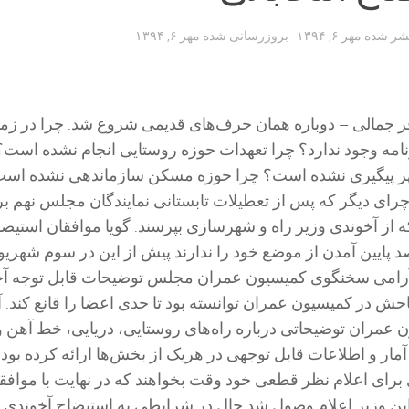
تشر شده
مهر ۶, ۱۳۹۴
· بروزرسانی شده
مهر ۶, ۱۳۹۴
ر جمالی – دوباره همان حرف‌های قدیمی شروع شد. چرا در زمی
امه وجود ندارد؟ چرا تعهدات حوزه روستایی انجام نشده است؟
پیگیری نشده است؟ چرا حوزه مسکن سازماندهی نشده است
. ؟ چرا …. ؟ و ۲۰ چرای دیگر که پس از تعطیلات تابستانی نمایندگان مجلس نهم ب
 از آخوندی وزیر راه و شهرسازی بپرسند. گویا موافقان استیضا
پایین آمدن از موضع خود را ندارند.پیش از این در سوم شهریو
ر آرامی سخنگوی کمیسیون عمران مجلس توضیحات قابل توجه آ
حش در کمیسیون عمران توانسته بود تا حدی اعضا را قانع کند. 
 عمران توضیحاتی درباره راه‌های روستایی، دریایی، خط آهن و
 آمار و اطلاعات قابل توجهی در هریک از بخش‌ها ارائه کرده بود ت
ین وزیر اعلام وصول شد.حال در شرایطی به استیضاح آخوندی 