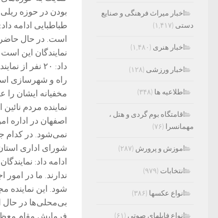
بودن در حوزه ریلی
اخبار میراث فرهنگی و صنایع
طباطبایی ادامه داد
دستی
(۱,۴۱۷)
اخبار هنری
(۱,۴۸۰)
نمایندگان این است 
داد: ۲۰ نفر از
اخبار ورزشی
(۱۲۸)
راه و شهرسازی است
اطلاعیه ها
(۳۴۸)
مخفیانه ایشان را ع
نماینده مردم نائین 
اقامتگاه بوم گردی و هتل ،
اصفهان در اداره امو
مهمانسرا
(۷۶)
نمی‌شود. در کدام ج
شورای اداری استان 
اموزش و پرورش
(۲۸۷)
ادامه داد: نمایندگ
انتخابات
(۹۷۹)
ندارند. ما در امور 
شود. این نماینده 
انواع عکسها
(۳۸۶)
بی‌محلی‌ها در حال ا
فرمایش مقام معظم 
انواع فایلهای صوتی
(۶۱)