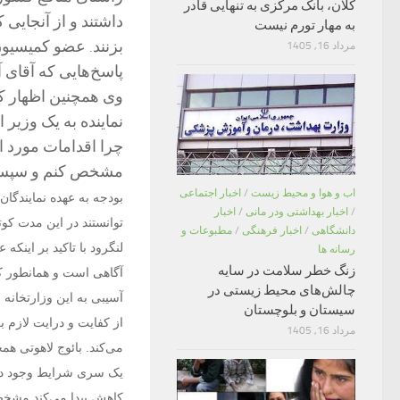
کلان، بانک مرکزی به تنهایی قادر
داشتند و از آنجایی 
به مهار تورم نیست
بزنند. عضو کمیسیون
مرداد 16, 1405
پاسخ‌هایی که آقای آ
وی همچنین اظهار کر
نماینده به یک وزیر
چرا اقدامات مورد انت
مشخص کنم و سپس 
اب و هوا و محیط زیست
/
اخبار اجتماعی
بودجه به عهده نمایندگا
/
اخبار بهداشتی ودر مانی
/
اخبار
توانستند در این مدت کوتا
دانشگاهی
/
اخبار فرهنگی
/
مطبوعات و
لنگرود با تاکید بر این
رسانه ها
زنگ خطر سلامت در سایه
آگاهی است و همانطور ک
چالش‌های محیط زیستی در
آسیبی به این وزارتخانه 
سیستان و بلوچستان
از کفایت و درایت لازم
مرداد 16, 1405
می‌کند. بائوج لاهوتی هم
کاهش پیدا می‌کند مشخص