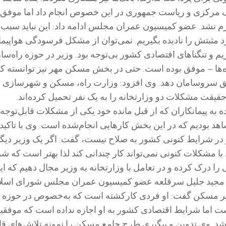
انک مرکزی و ریاست جمهوری در این خصوص انجام داد اما موفق 
زم نشد. عضو کمیسیون عمران مجلس ادامه داد: این نباید سبب
د مثبتش را نادیده بگیریم. نمی‌توان از مشکل فرسودگی هواپیما
حریم و تنگناهای اقتصادی کشور بی‌توجه بود. وزیر در حوزه راه‌سا
راه‌ها – موفق بوده است. حتی در بخش مسکن مهر نیز توانسته ک
طق سروسامان دهد. وی افزود: وزارت راه، مسکن و شهرسازی ب
یقت مشکلات دو وزارتخانه را به یک نفر تحمیل کرده‌اند.
 به پیمانکاران که از قبل مانده خود یکی از مشکلات قابل‌توجه 
هد بودیم که در این بخش کارهایی انجام‌شده است. وی با تاکید 
 در شرایط کنونی کشور به صلاح نیست، گفت: اگر یک وزیر دیگ
با مشکلات کنونی نمی‌تواند کار چندانی کند لذا بهتر است که ش
را درک کرده و در تعامل با وزارتخانه به وزیر مجال دهیم که ای
ن مجید جلیل سرقلعه عضو کمیسیون عمران مجلس شورای اسلا
زیر مسکن گفت: او فردی کارکشته است که به‌خصوص در حوزه
ت اما شرایط اقتصادی کشور به او اجازه نداده است که موفقی
د. وی تدوین و پیگیری طرح جامع مسکن را نمونه تلاش‌های قاب