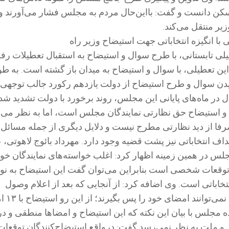
کن دانست و گفت: بااین‌حال مردم به مجلس فشار می‌آورند 
زیر منتقل می‌کند.
 انگیزه انتخاباتی جهت استیضاح وزیر راه
ی تابستانی، با طرح سوال و استیضاح به استقبال تعطیلات رف
ین تعطیلی، با سوال و استیضاح به میدان باز گشته است. به ط
ن سوال و طرح استیضاح از دولت یازدهم رکورد جالب توجهی ا
ل در ماه‌های پایانی این مجلس، روند برخورد با دولت تشدید ش
 و استیضاح حق نظارتی نمایندگان مجلس است، اما به نظر می‌
فا از دید نظارتی مطرح نیست و دلایل دیگری از جمله مسائل 
 انتخاباتی نیز پشت قضیه وجود دارد. مهرداد بائوج لاهوتی،
 در همین زمینه اظهار کرد: اغلب خواسته‌های نمایندگان خوا
 توقعات شخصی است بنابراین می‌توان گفت این استیضاح به ن
نتخاباتی است. وی اضافه کرد: از آنجایی که بعد از اعلام وصول
استیضاح، نمایندگان نمی‌تو
ده مجلس با بیان این نکته که این استیضاح و امضاها منطقی و در
 و ملت به نظر نمی‌رسد گفت: درواقع استیضاح‌کنندگان توقعا