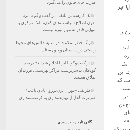
قدرت جای قانون را می‌گیرد
ا غیر
یک کارشناس بانکی در گفت و گو با ایرنا:
بدون اصلاح سیاست‌های کلان، بانک مرکزی به
تنهایی قادر به مهار تورم نیست
طرح را
،
زنگ خطر سلامت در سایه چالش‌های محیط
ایت
زیستی در سیستان و بلوچستان
ره
در گفت‌وگو با ایرنا اعلام شد؛ ۲۷ درصد
 یک
کودکان بدسرپرست مراکز بهزیستی فرزندان
. این
طلاق هستند
فت که
ست.
ظریف: «دوران بزن‌دررو» پایان یافت/
در
ضرورت گذار از تهدیدمداری به فرصت‌مداری
‌بین
ای
عه
بایگانی تاریخ خورشیدی
بودم که