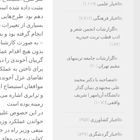
اخبار علمی
(۱,۱۱۹)
مثبت داده شده است
دهم بود. طرح‌هایی م
اخبار فرهنگی
(۷,۷۱۶)
بسیاری از تغییرات 
گزارشات انجمن شعر و
انجام گرفته بود و
ادب قطب تربت حیدریه
– به صورت کارشناس
(۱۷۴)
بدون هیچ اقدام عملی
گزارشات جامعه تربتیهای
گریبان آخوندی را در
مقیم تهران
(۲۰)
برای تاختن به عمل
تقاضای عزل آخوند
مصاحبه با دکتر محمد
موافقان استیضاح ای
علی مجتهدی بنیان گذار
و ترابری اشاره می‌ک
دانشگاه آریامهر ( شریف
واقفی )
(۱۰۷)
زمینه بوده است.
در این خصوص علیرض
اخبار کشاورزی
(۴۵۷)
خواندن عملکرد وزیر
منفی وزیر راه در ح
اخبار گردشگری
(۸۳۷)
کفایت به حوزه‌های 