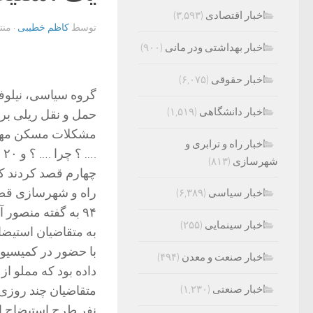
اخبار اقتصادی
(۳,۵۹۳)
توسط
کاظم خطیبی
· من
اخبار بهداشتی ودر مانی
(۹۰۰)
اخبار حقوقی
(۶,۰۷۵)
گروه سیاسی، نیلوف
اخبار دانشگاهی
(۱,۵۱۹)
حمل و نقل ریلی برن
مشکلات مسکن مهر 
اخبار راه و ترابری و
…
شهرسازی
(۸۱۳)
چهارم قصد کردند که
راه و شهرسازی قصد 
اخبار سیاسی
(۶,۳۸۹)
۹۴ به گفته منصو
اخبار سینمایی
(۲۵۵)
به متقاضیان استیضا
با حضور در کمیسیون
اخبار صنعت و معدن
(۴۹۴)
داده بود که مملو از
اخبار صنعتی
(۱,۲۳۰)
نفر طرح استیضاح ا