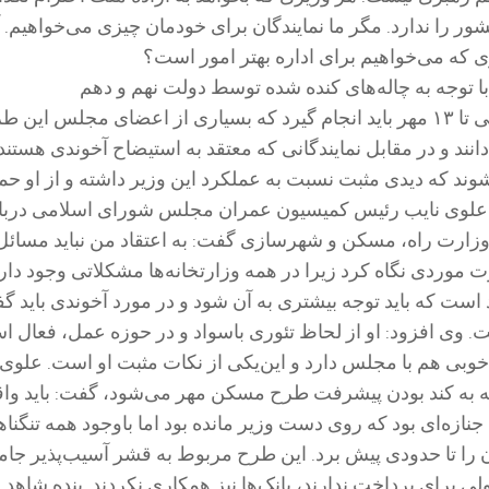
ور را ندارد. مگر ما نمایندگان برای خودمان چیزی می‌خواهیم.‌ آی
 که می‌خواهیم برای اداره بهتر امور است؟
ا توجه به چاله‌های کنده شده توسط دولت نهم و دهم
این استیضاح در حالی تا ۱۳ مهر باید انجام گیرد که بسیاری از اعضای مجلس این 
د و در مقابل نمایندگانی که معتقد به استیضاح آخوندی هستند
وند که دیدی مثبت نسبت به عملکرد این وزیر داشته و از او حم
 علوی نایب رئیس کمیسیون عمران مجلس شورای اسلامی دربا
وزارت راه، مسکن و شهرسازی گفت: به اعتقاد من نباید مسائل
ت موردی نگاه کرد زیرا در همه وزارتخانه‌ها مشکلاتی وجود دارد
است که باید توجه بیشتری به آن شود و در مورد آخوندی باید گ
 وی افزود: او از لحاظ تئوری باسواد و در حوزه عمل، فعال ا
 خوبی هم با مجلس دارد و این‌یکی از نکات مثبت او است. علوی 
 به کند بودن پیشرفت طرح مسکن مهر می‌شود، گفت: باید واقع
نازه‌ای بود که روی دست وزیر مانده بود اما باوجود همه تنگناه
را تا حدودی پیش برد. این طرح مربوط به قشر آسیب‌پذیر جام
 برای پرداخت ندارند، بانک‌ها نیز همکاری نکردند. بنده شاهد 