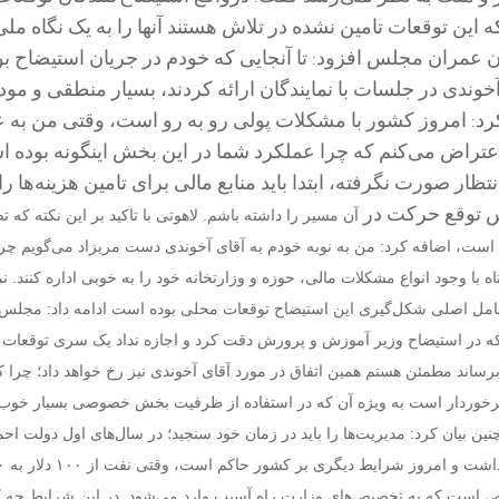
که این توقعات تامین نشده در تلاش هستند آنها را به یک نگاه مل
 عمران مجلس افزود: تا آنجایی که خودم در جریان استیضاح بو
خوندی در جلسات با نمایندگان ارائه کردند، بسیار منطقی و مودبا
د: امروز کشور با مشکلات پولی رو به رو است، وقتی من به ع
 اعتراض می‌کنم که چرا عملکرد شما در این بخش اینگونه بوده ا
ظار صورت نگرفته، ابتدا باید منابع مالی برای تامین هزینه‌ها را
توقع حرکت در
آن مسیر را داشته باشم. لاهوتی با تاکید بر این نکته که 
ن است، اضافه کرد: من به نوبه خودم به آقای آخوندی دست مریزاد می‌گویم چرا
ه با وجود انواع مشکلات مالی، حوزه و وزارتخانه خود را به خوبی اداره کنند. نم
که عامل اصلی شکل‌گیری این استیضاح توقعات محلی بوده است ادامه داد: مج
ه در استیضاح وزیر آموزش و پرورش دقت کرد و اجازه نداد یک سری توقعات
برساند مطمئن هستم همین اتفاق در مورد آقای آخوندی نیز رخ خواهد داد؛ چرا ک
 برخوردار است به ویژه آن که در استفاده از ظرفیت بخش خصوصی بسیار خو
چنین بیان کرد: مدیریت‌ها را باید در زمان خود سنجید؛ در سال‌های اول دولت احم
 است که به تخصیص‌های وزارت راه آسیب وارد می‌شود. در این شرایط چه ک