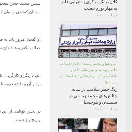
کلان، بانک مرکزی به تنهایی قادر
سپس
محمد حسن معجو
به مهار تورم نیست
سخنان کوتاهی را بیان کر
مرداد 16, 1405
او گفت: امروز باید به ق
خطاب نکنم و هما جان ص
اب و هوا و محیط زیست
/
اخبار اجتماعی
/
اخبار بهداشتی ودر مانی
/
اخبار
این بازیگر و کارگردان ت
دانشگاهی
/
اخبار فرهنگی
/
مطبوعات و
رسانه ها
بود و آرزو داشت روستا آ
زنگ خطر سلامت در سایه
چالش‌های محیط زیستی در
سیستان و بلوچستان
مرداد 16, 1405
در بخش کوتاهی از این ن
و رنج و زحمت…