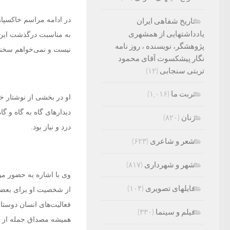
در ادامه مراسم خاکسپار
تاریخ شفاهی ایران
یادداشتهایی از همشهری
به مناسبت درگذشت این ه
پژوهشگر، نویسنده ، روز نامه
نیست‌ و نمی‌خواهم سخنان
نگار پیشکسوت آقای محمود
تربتی سنجابی
(۱۲)
تربت ما
(۱,۰۱۶)
او در بخشی از نوشتار خود
دیدارهای گاه به گاه و گ
زنان
(۸۲۰)
درد و نیاز بود.
شعر و شاعری
(۶۲۳)
شهر و شهرداری
(۸۱۷)
وی با اشاره به حضور مو
فایلهای تصویری
(۱۰۴)
از شخصیت او برای بعضی 
فعالیت‌های انسان دوستا
فیلم و سینما
(۳۳۰)
همیشه مصداق جمله از من