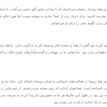
ی هما روستا، رخشان بنی‌اعتماد که با صدایی بغض آلود سخن می‌گفت‌، با تسل
نرمند افزود: برای حرف زدن از "هما" نیازی به نوشته نیست اما چون حالم 
 پرتی بگویم متنی را برای او می‌خوانم.
 آورده بود:گفتن از هما بر صحنه تئاتر وسینما نیاز به بازگویی ندارد. رابطه دو
اه طولانی مدت بود. دیدارهایی نه در مهمانی و گشت‌وگذارهای مفرح بلکه درناکج
ثر هما روستا در فعالیت‌های اجتماعی و انسان دوستانه اضافه کرد: شک ندارم 
ناشناخته است. هما همان اندازه که روی صحنه می‌درخشید‌، از خودنمایی در
نه دور بود. در طول این سال‌ها هر جا به حضورش نیاز پیدا کردم به سرعت می‌آ
 به یک اشاره از او به سر دویدن بود.