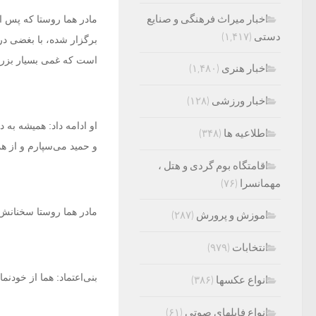
اخبار میراث فرهنگی و صنایع
مادر هما روستا که پس از
دستی
(۱,۴۱۷)
برگزار شده، با بغضی در
است که غمی بسیار بزرگ 
اخبار هنری
(۱,۴۸۰)
اخبار ورزشی
(۱۲۸)
او ادامه داد: همیشه به د
اطلاعیه ها
(۳۴۸)
و حمید می‌سپارم و از هم
اقامتگاه بوم گردی و هتل ،
مهمانسرا
(۷۶)
مادر هما روستا سخنانش ر
اموزش و پرورش
(۲۸۷)
انتخابات
(۹۷۹)
بنی‌اعتماد: هما از خودنم
انواع عکسها
(۳۸۶)
انواع فایلهای صوتی
(۶۱)