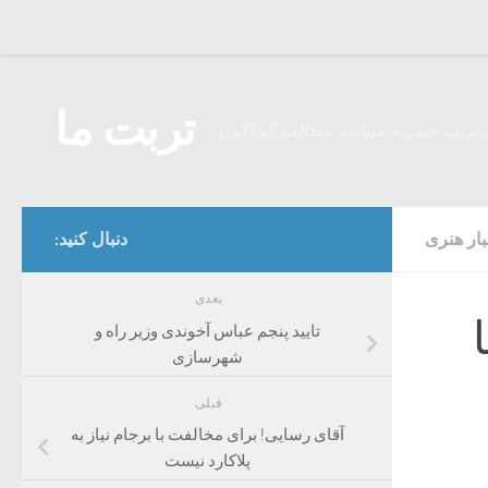
Skip to content
تربت ما
 تربت حیدریه میباشد مطالب گوناگون
بار هنری
دنبال کنید:
بعدی
تایید پنجم عباس آخوندی وزیر راه و
شهرسازی
قبلی
آقای رسایی! برای مخالفت با برجام نیاز به
پلاکارد نیست