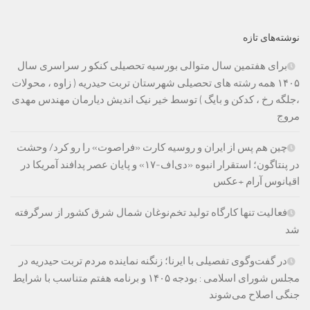
نوشته‌های تازه
برای هفتمین سال متوالی بورسیه تحصیلی کنکو ر سراسری سال
۱۴۰۵ همه رشته های تحصیلی شهرستان تربت حیدریه ( زاوه ، محولات
،جلگه رخ ، کدکن و بایگ ) توسط خیر نیک اندیش دیارمان مهندس مهدی
مروج
چین هم پس از ایران و روسیه کارت «فراصوت» را رو کرد/ وحشت
در پنتاگون؛ استقرار انبوه «دی‌اف‑۱۷» و پایان عصر پدافند آمریکا در
اقیانوس آرام +عکس
فعالیت تنها کارگاه تولید تخم‌نوغان شمال شرق کشور از سرگرفته
شد
در گفت‌وگوی تفصیلی با ایرنا؛ زنگنه نماینده مردم تربت حیدریه در
مجلس شورای اسلامی : بودجه ۱۴۰۵ و برنامه هفتم متناسب با شرایط
جنگی اصلاح می‌شوند