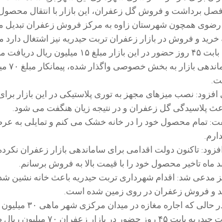
 ۴۵ روزه فصل برداشت و فروش گل زعفران، این بازار با انتقال محصول
 رضوی همچون شهرستان زاوه به مرکز فروش زعفران تبدیل م
 خرید و فروش در بازار زعفران تربت حیدریه نیز اشتغال دارد م
تا پارسال شهرداری بابت ۴۵ روز حضور در این بازار مبلغ ۱۵ میلیون ر
اما امسال چون ساماندهی بازا
ت.
فزود: نصب میزهای مجهز به توری پلاستیکی در این بازار برای 
باعث پلاسیدگی گل زعفران و در نتیجه زیان هنگفت می شود.
ت: تمام محصول خود را در خانه خشک می کنم و تمایلی به عر
ارم.
افزود: تاکنون دولت اقدامی برای ساماندهی بازار زعفران نکرده 
د ماه تاخیر محصول خود را با قیمت بالا به فروش برسانم.
ز مدعی شد: اقدام شهرداری تربت حیدریه باعث خانه نشین شدن
رید و فروش زعفران در روی زمین شده است.
بلوچ قرایی افزود: در حالی که اجاره مغازه در میدان 
است شهرداری تربت حیدریه بابت ۴۵ روز حضور در بازار زعفران