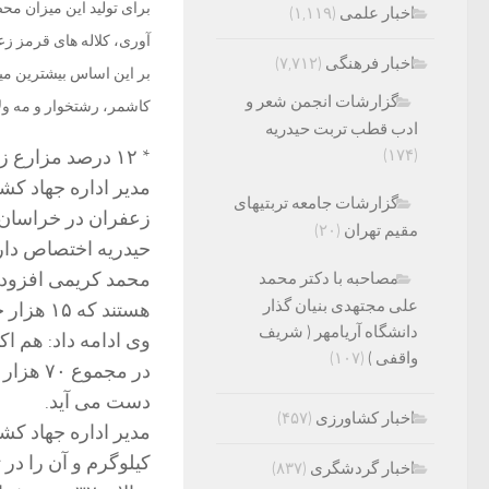
اخبار علمی
(۱,۱۱۹)
آوری، کلاله های قرمز زع
اخبار فرهنگی
(۷,۷۱۲)
بر این اساس بیشترین می
گزارشات انجمن شعر و
کاشمر، رشتخوار و مه ول
ادب قطب تربت حیدریه
(۱۷۴)
* ۱۲ درصد مزارع زعفران خراسان رضوی در تربت حیدریه
گزارشات جامعه تربتیهای
مقیم تهران
(۲۰)
حیدریه اختصاص دار
مصاحبه با دکتر محمد
علی مجتهدی بنیان گذار
هستند که ۱۵ هزار خانوار از این جمعیت در تربت حیدریه زعفرانکاری می کنند.
دانشگاه آریامهر ( شریف
واقفی )
(۱۰۷)
در مجمو
دست می آید.
اخبار کشاورزی
(۴۵۷)
مدیر اداره جهاد ک
اخبار گردشگری
(۸۳۷)