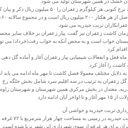
وی همچنین متوسط نرخ کنونی هر کیلوگرم زعفران را ۵۰ میلیون ریال ذکر
عفرانکاران تربت حیدریه می شود.
ان کاشت زعفران نیز گفت: پیاز زعفران بر خلاف سایر محص
بستان خواب است و به محض آنکه به خواب رفت(خرداد) می تو
قدام کرد.
 ماه فعل و انفعالات شیمیایی پیاز زعفران آغاز و آماده گل دهی
 کاشت را آغاز کرد.
د به دلایل مختلف معمولا فصل کاشت تا مهر ماه ادامه می یابد ا
ل زعفران به ترتیب در سه اقلیم سرد شامل بخش جلگه رخ
یه، معتدل در بخش مرکزی همین شهرستان و شهرستان زاوه و
 آبان ادامه دارد.
رداری تربت حیدریه و حواشی آن
بازار زعفران در تربت حیدریه در زمینی به مس
ن برای هر غرفه از سوی شهرداری این شهر برپا شده است.