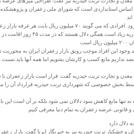
معدن و تجارت تربت حیدریه نیز گفت: طراحی میزهای عرضه 
بر اساس استانداردی است که شورای ملی زعفران و پژوهشکده
ند.
محمد سلطانپور افزود: افرادی که می گویند ۷۰ میلیون ریال بابت هر غرفه با
شهرداری تربت حیدریه زیاد است همگی دلال هستند که در مدت ۴۵ روز 
است.
ند وجود این افراد موجب رونق بازار زعفران ایران به محوریت 
د نداریم مانع کسب و کارشان بشویم اما همه آنها باید نسبت ب
معدن و تجارت تربت حیدریه گفت: قرار است بازار زعفران با
سط بخش خصوصی که شهرداری تربت حیدریه قرارداد آن را من
نه تنها مانع کاهش سود دلالان نمی شود بلکه بر آن است این بازا
قانونی عرضه زعفران به تمام دنیا معرفی کنیم.
به دلال دارد
 و خشکبار تربت حیدریه نیز به خبرنگار ایرنا گفت: بازار زعفران