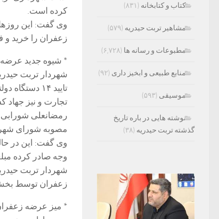
کتاب و کتابخانه
(۸۳۱)
کرده است.
وی گفت: این روزها 
مشاهیر تربت حیدریه
(۵۷۹)
زعفران را خرید و 
مطبوعات و رسانه ها
(۶,۷۲۸)
* شیوه جدید عرضه
منابع طبیعی و ابخیز داری
(۹۲)
شهردار تربت حیدری
تایید ۱۴ دست
موسیقی
(۵۹۳)
تجارت و نیز جهاد 
رمضانعلی شورابی ا
نوشته هایی در باره تاریخ
مصوبه شورای شهر تربت حیدریه 
گذشته تربت حیدریه
(۳۸)
وی گفت: این در حا
وجه صادر کرده مبل
شهردار تربت حیدریه 
زعفران توسط بخش خصوصی با ۱۰۰ میلیارد ریال اع
* میز عرضه زعفران