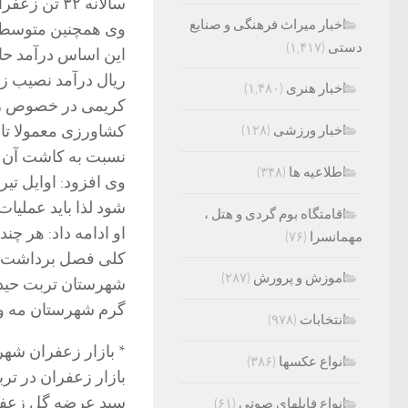
سالانه ۳۲ تن زعفران خشک در همین شهرستان تولید می شود.
اخبار میراث فرهنگی و صنایع
دستی
(۱,۴۱۷)
ریال درآمد نصیب ز
اخبار هنری
(۱,۴۸۰)
کریمی در خصوص زم
کشاورزی معمولا تا
اخبار ورزشی
(۱۲۸)
نسبت به کاشت آن ا
اطلاعیه ها
(۳۴۸)
وی افزود: اوایل تیر
شود لذا باید عملیات
اقامتگاه بوم گردی و هتل ،
او ادامه داد: هر چن
مهمانسرا
(۷۶)
کلی فصل برداشت گ
اموزش و پرورش
(۲۸۷)
شهرستان تربت حیدر
گرم شهرستان مه ولات از ۱۵ مهر آغاز و تا اواخر
انتخابات
(۹۷۸)
* بازار زعفران شه
انواع عکسها
(۳۸۶)
سبد عرضه گل زعفرا
انواع فایلهای صوتی
(۶۱)