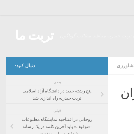
Skip to content
تربت ما
 تربت حیدریه میباشد مطالب گوناگون
کشاورزی
دنبال کنید:
بعدی
ان
پنج رشته جدید در دانشگاه آزاد اسلامی
تربت حیدریه راه اندازی شد
قبلی
روحانی در افتتاحیه نمایشگاه مطبوعات
:«توقیف» باید آخرین کلمه در یک رسانه
باشد/همه ما باید نقد شویم