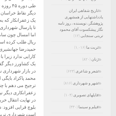
طی دوره
تاریخ شفاهی ایران
دیگر نقاط خراسان
یادداشتهایی از همشهری
یک زعفرانکار که به
پژوهشگر، نویسنده ، روز نامه
نگار پیشکسوت آقای محمود
تربتی سنجابی
(۱۲)
ریال طلب کرده اس
تربت ما
(۱,۰۱۶)
حمیدرضا جهانشیری ا
کارایی ندارد زیرا 
زنان
(۸۲۰)
یک کشاورز دیگر گف
در بازار شهرداری ند
شعر و شاعری
(۶۲۳)
محمد پاکزاد بایگی 
شهر و شهرداری
(۸۱۶)
ترجیح می دهم با چن
زعفرانکاری دیگر نی
فایلهای تصویری
(۱۰۴)
در نهایت انتقال خ
فیلم و سینما
(۳۳۰)