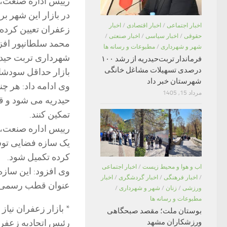
رییس اداره صنعت، 
در بازار این شهر 
اخبار اجتماعی
/
اخبار اقتصادی
/
اخبار
زعفران تعیین کرده ا
حقوقی
/
اخبار سیاسی
/
اخبار صنعتی
/
شهر و شهرداری
/
مطبوعات و رسانه ها
فرماندار تربت‌حیدریه از رشد ۱۰۰
درصدی تسهیلات مشاغل خانگی
بازار حداقل سودشان ۲۰۰ میلیون ریال 
شهرستان خبر داد
وی ادامه داد: هر چ
مرداد 15, 1405
حیدریه می شود و قص
تمکین کنند.
رییس اداره صنعت، 
یک سازه فضایی تو
کرده تکمیل شود.
اب و هوا و محیط زیست
/
اخبار اجتماعی
وی افزود: این سازه 
/
اخبار فرهنگی
/
اخبار گردشگری
/
اخبار
عنوان قطب رسمی و 
ورزشی
/
زنان
/
شهر و شهرداری
/
مطبوعات و رسانه ها
* بازار زعفران نیاز 
بوستان ملت؛ مقصد صبحگاهی
ورزشکاران مشهد
رئیس اتحادیه زعفران