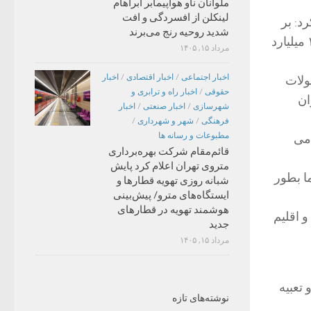
ملوانان ناو هواپیمابر آبراهام
لینکلن از افسردگی و افت
 و بیان کرد: بر
شدید روحیه رنج می‌برند
این اساس درآمد حاصل از هر هکتار ۲۰۰ میلیون ریال است و در مجموع سالانه ۱۶۰ میلیارد
مرداد ۱۵, ۱۴۰۵
اخبار اجتماعی
/
اخبار اقتصادی
/
اخبار
ولات
حقوقی
/
اخبار راه و ترابری و
ان
شهرسازی
/
اخبار صنعتی
/
اخبار
فرهنگی
/
شهر و شهرداری
/
مطبوعات و رسانه ها
 می
قائم‌مقام شرکت بهره‌برداری
متروی تهران اعلام کرد پایش
ما بطور
شبانه روزی تهویه قطارها و
ایستگاه‌های مترو/ پیش‌بینی
هوشمند تهویه در قطارهای
 اقلیم
جدید
مرداد ۱۵, ۱۴۰۵
احت چهار هزار مترمربع با ۷۲ غرفه و تعبیه
نوشته‌های تازه