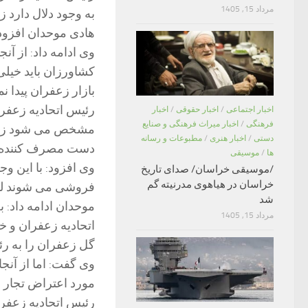
مرداد 15, 1405
به وجود دلال دارد 
هادی موحدان افزود: 
وی ادامه داد: از آ
کشاورزان باید خیل
بازار زعفران پیدا نم
رئیس اتحادیه زعفرا
اخبار اجتماعی
/
اخبار حقوقی
/
اخبار
فرهنگی
/
اخبار میراث فرهنگی و صنایع
مشخص می شود زیرا آ
دستی
/
اخبار هنری
/
مطبوعات و رسانه
دست مصرف کننده ن
ها
/
موسیقی
وی افزود: با این وج
/موسیقی خراسان/ صدای تاریخ
خراسان در هیاهوی مدرنیته گم
فروشی می شوند لذا 
شد
موحدان ادامه داد: 
مرداد 15, 1405
اتحادیه زعفران و خ
گل زعفران را به رئ
وی گفت: اما از آن
مورد اعتراض تجار ق
رئیس اتحادیه زعفران