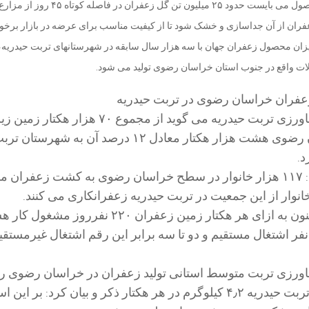
برای تولید این میزان محصول می بایست حدود ۲۵ میلیون تن گل زعفران در فاصل
فران از آن جداسازی و خشک شود تا از کیفیت مناسب برای عرضه در بازار برخور
زان محصول زعفران جهان با سه هزار سال سابقه در شهرستانهای تربت حیدریه، 
ات واقع در جنوب استان خراسان رضوی تولید می شود.
مدیر اداره جهاد کشاورزی تربت حیدریه می گوید از مجموع ۷۰ هز
زعفران در خراسان رضوی هشت هزار هکتار معادل ۱۲ درصد آن به شهرستان ت
د.
محمد کریمی افزود: ۱۱۷ هزار خانوار در سطح خراسان رضوی به کشت زعفرا
وی ادامه داد: هم اکنون به ازای هر هکتار زمین زعفران ۲۲۰ نفرروز 
ع ۷۰ هزار نفر اشتغال مستقیم و دو تا سه برابر این رقم اشتغال غیرمستقی
شاورزی تربت متوسط استانی تولید زعفران در خراسان رضوی را
کیلوگرم و آن را در تربت حیدریه ۴٫۲ کیلوگرم در هر هکتار ذکر و بیان کرد: بر ا