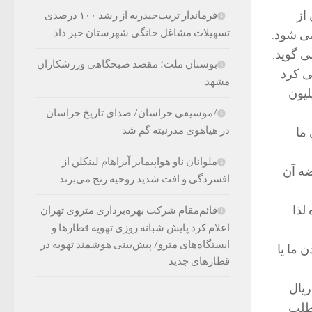
 از
فرماندار تربت‌حیدریه از رشد ۱۰۰ درصدی
تسهیلات مشاغل خانگی شهرستان خبر داد
ی شود.
ی گوید:
بوستان ملت؛ مقصد صبحگاهی ورزشکاران
یال دریافت می کرد
مشهد
ر به بخش خصوصی واگذار شده، پیمانکار مبلغ ۷۰ میلیون
/موسیقی خراسان/ صدای تاریخ خراسان
در هیاهوی مدرنیته گم شد
ما
ملوانان ناو هواپیمابر آبراهام لینکلن از
ضه آن
افسردگی و افت شدید روحیه رنج می‌برند
لذا
قائم‌مقام شرکت بهره‌برداری متروی تهران
اعلام کرد پایش شبانه روزی تهویه قطارها و
ایستگاه‌های مترو/ پیش‌بینی هوشمند تهویه در
 ما یا
قطارهای جدید
مرکزی شهر ماهی ۳۰ میلیون ریال
 ۷۰ میلیون ریال طلب