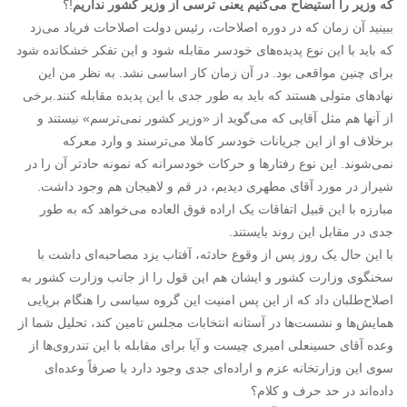
که وزیر را استیضاح می‌کنیم یعنی ترسی از وزیر کشور نداریم
!؟
ببینید آن زمان که در دوره اصلاحات، رئیس دولت اصلاحات فریاد می‌زد
که باید با این نوع پدیده‌های خودسر مقابله شود و این تفکر خشکانده شود
برای چنین مواقعی بود. در آن زمان کار اساسی نشد. به نظر من این
نهادهای متولی هستند که باید به طور جدی با این پدیده مقابله کنند.برخی
از آنها هم مثل آقایی که می‌گوید از «وزیر کشور نمی‌ترسم» نیستند و
برخلاف او از این جریانات خودسر کاملا می‌ترسند و وارد معرکه
نمی‌شوند. این نوع رفتارها و حرکات خودسرانه که نمونه حادتر آن را در
شیراز در مورد آقای مطهری دیدیم، در قم و لاهیجان هم وجود داشت.
مبارزه با این قبیل اتفاقات یک اراده فوق العاده می‌خواهد که به طور
جدی در مقابل این روند بایستند.
با این حال یک روز پس از وقوع حادثه، آفتاب یزد مصاحبه‌ای داشت با
سخنگوی وزارت کشور و ایشان هم این قول را از جانب وزارت کشور به
اصلاح‌طلبان داد که از این پس امنیت این گروه سیاسی را هنگام برپایی
همایش‌ها و نشست‌ها در آستانه انتخابات مجلس تامین کند، تحلیل شما از
وعده آقای حسینعلی امیری چیست و آیا برای مقابله با این تندروی‌ها از
سوی این وزارتخانه عزم و اراده‌ای جدی وجود دارد یا صرفاً وعده‌ای
داده‌اند در حد حرف و کلام؟