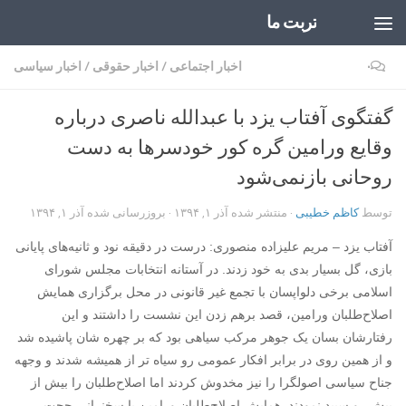
تربت ما
Skip to content
۰
اخبار اجتماعی
/
اخبار حقوقی
/
اخبار سیاسی
گفتگوی آفتاب یزد با عبدالله ناصری درباره
وقایع ورامین گره کور خودسرها به دست
روحانی بازنمی‌شود
توسط
کاظم خطیبی
· منتشر شده
آذر ۱, ۱۳۹۴
· بروزرسانی شده
آذر ۱, ۱۳۹۴
آفتاب یزد – مریم علیزاده منصوری: درست در دقیقه نود و ثانیه‌های پایانی
بازی، گل بسیار بدی به خود زدند. در آستانه انتخابات مجلس شورای
اسلامی برخی دلواپسان با تجمع غیر قانونی در محل برگزاری همایش
اصلاح‌طلبان ورامین، قصد برهم زدن این نشست را داشتند و این
رفتارشان بسان یک جوهر مرکب سیاهی بود که بر چهره شان پاشیده شد
و از همین روی در برابر افکار عمومی رو سیاه تر از همیشه شدند و وجهه
جناح سیاسی اصولگرا را نیز مخدوش کردند اما اصلاح‌طلبان را بیش از
پیش رو سپید نمودند. همایش اصلاح‌طلبان ورامین با سخنرانی حجت