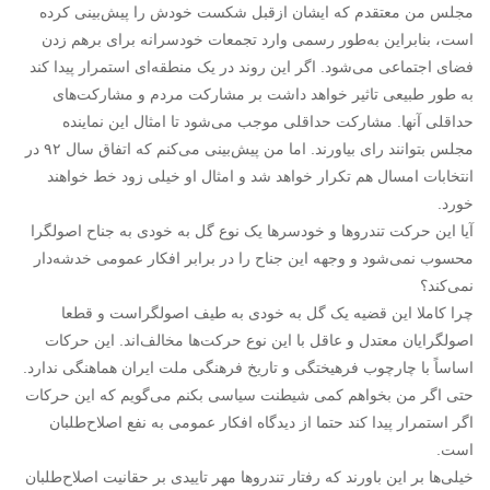
مجلس من معتقدم که ایشان ازقبل شکست خودش را پیش‌بینی کرده
است، بنابراین به‌طور رسمی وارد تجمعات خودسرانه برای برهم زدن
فضای اجتماعی می‌شود. اگر این روند در یک منطقه‌ای استمرار پیدا کند
به طور طبیعی تاثیر خواهد داشت بر مشارکت مردم و مشارکت‌های
حداقلی آنها. مشارکت حداقلی موجب می‌شود تا امثال این نماینده
مجلس بتوانند رای بیاورند. اما من پیش‌بینی می‌کنم که اتفاق سال ۹۲ در
انتخابات امسال هم تکرار خواهد شد و امثال او خیلی زود خط خواهند
خورد.
آیا این حرکت تندروها و خودسرها یک نوع گل به خودی به جناح اصولگرا
محسوب نمی‌شود و وجهه این جناح را در برابر افکار عمومی خدشه‌دار
نمی‌کند؟
چرا کاملا این قضیه یک گل به خودی به طیف اصولگراست و قطعا
اصولگرایان معتدل و عاقل با این نوع حرکت‌ها مخالف‌اند. این حرکات
اساساً با چارچوب فرهیختگی و تاریخ فرهنگی ملت ایران هماهنگی ندارد.
حتی اگر من بخواهم کمی شیطنت سیاسی بکنم می‌گویم که این حرکات
اگر استمرار پیدا کند حتما از دیدگاه افکار عمومی به نفع اصلاح‌طلبان
است.
خیلی‌ها بر این باورند که رفتار تندروها مهر تاییدی بر حقانیت اصلاح‌طلبان