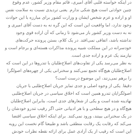
در اینکه خواسته قلبی آقای امیری، قائم مقام وزیر کشور، عدم وقوع
چنین حوادثی است هیچ شکی ندارم. یعنی تردیدی نسبت به سلامت نفس
او و اراده و عزم شخص ایشان و وزارت کشور برای مبارزه با این حوادث
وجود ندارد، اما واقعیت این است که این گره نه به دست آقای امیری و
نه به دست وزیر کشور باز می‌شود تا زمانی که آن اراده قوی وجود
نداشته باشد، اتفاقی نمی‌افتد. در یک کلام، بستن پرونده حرکت‌های
خودسرانه در این مملکت شبیه پرونده مذاکرات هسته‌ای و برجام است و
نیازمند یک عزم و اراده جدی است.
به نظر می‌رسد یکی از تفاوت‌های اصلاح‌طلبان با تندروها در این است که
اصلاح‌طلبان هیچ‌گاه تجمع نمی‌کنند و سخنرانی یکی از چهره‌های اصولگرا
را برهم نمی‌زنند، این موضوع درست است؟
دقیقا. یکی از وجوه اصلی و جدی تمایز جریان اصلاح‌طلبی با جریان
اصولگرایان تندرو همین است که اخلاق سیاسی در جریان اصلاح‌طلبی
نهادینه شده است و یکی از شعارهای جدی است، بنابراین ‌اصلاح‌طلبان
هیچ‌گاه و در هیچ سطحی و با هر ادبیاتی حتی اگر رقیب تندرو خودشان را
در یک سخنرانی ببینند، ورود نمی‌کنند. برای اینکه اخلاق سیاسی اقتضا
می‌کند که رقابت یک رقابت منطقی باشد و طبیعتا گام نخست این رویه
این است که رقیب از یک آزادی عمل برای ارائه نقطه نظرات خودش