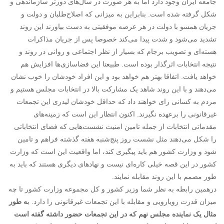
جامعه ایران وجود دارد اما به هر صورت در سال‌های دورتر سازماندهی و
شکل گرفته شده است. بنابراین به میزانی که اصلاح‌طلبان و دولت و
جریان همسو با دولت در هر عرصه موفقیتی به دست بیاورند این روند
تشدید می‌شود و شدت پیدا می‌کند خصوصا پس از جریان مذاکرات
هسته‌ای و تصویب برجام که بسیار از نظر اجتماعی و روانی در روند و
نتیجه انتخابات اثرگذار بوده است. طبیعتا این فضاسازی‌ها افزایش هم
خواهد یافت. اتفاقا بهتر هم خواهد بود و این افراد خودشان را خوب نشان
می‌دهند و با این روند شاهد یک مشارکت بالا در انتخابات مجلس هستیم و
مردم به کسانی رای خواهند داد که حداقل خودشان لیدری این تجمعات
غیرقانونی را برعهده نگیرند. اکنون انتظار این است که زمینه‌های
مقدماتی انتخابات از جمله تامین امنیت نشست‌هایی که فضای انتخاباتی
را شکل می‌دهند مثل نشست روز پنج‌شنبه هفته گذشته فراهم و تامین
شود و وزارت کشور هم باید پیگیری کند، اما واقعیت این است که وزارت
کشور در این قصه خیلی کاره‌ای نیست و نهادهای دیگری هستند که باید به
طور مصمم با این روند مقابله نمایند.
درهمین رابطه به نظر شما وزیر کشور و کل مجموعه وزارت کشور تا چه
میزان قدرت رویارویی و مقابله با این تجمعات غیرقانونی را دارد. ب
ه طور
مثال یک نماینده مجلس نهم که در این تجمعات حضور داشته گفته است