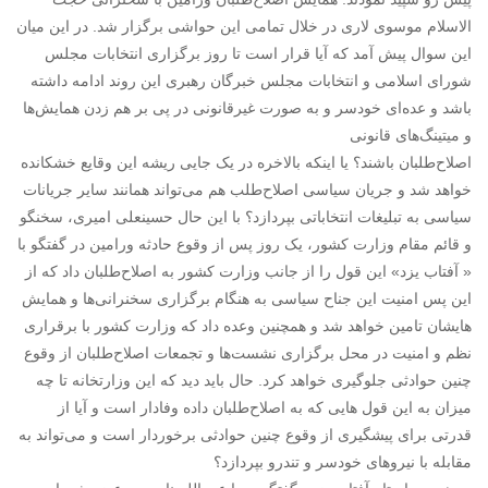
الاسلام موسوی لاری در خلال تمامی این حواشی برگزار شد. در این میان
این سوال پیش آمد که آیا قرار است تا روز برگزاری انتخابات مجلس
شورای اسلامی و انتخابات مجلس خبرگان رهبری این روند ادامه داشته
باشد و عده‌ای خودسر و به صورت غیرقانونی در پی بر هم زدن همایش‌ها
و میتینگ‌های قانونی
اصلاح‌طلبان باشند؟ یا اینکه بالاخره در یک جایی ریشه این وقایع خشکانده
خواهد شد و جریان سیاسی اصلاح‌طلب هم می‌تواند همانند سایر جریانات
سیاسی به تبلیغات انتخاباتی بپردازد؟ با این حال حسینعلی امیری، سخنگو
و قائم مقام وزارت کشور، یک روز پس از وقوع حادثه ورامین در گفتگو با
« آفتاب یزد» این قول را از جانب وزارت کشور به اصلاح‌طلبان داد که از
این پس امنیت این جناح سیاسی به هنگام برگزاری سخنرانی‌ها و همایش
هایشان تامین خواهد شد و همچنین وعده داد که وزارت کشور با برقراری
نظم و امنیت در محل برگزاری نشست‌ها و تجمعات اصلاح‌طلبان از وقوع
چنین حوادثی جلوگیری خواهد کرد. حال باید دید که این وزارتخانه تا چه
میزان به این قول هایی که به اصلاح‌طلبان داده وفادار است و آیا از
قدرتی برای پیشگیری از وقوع چنین حوادثی برخوردار است و می‌تواند به
مقابله با نیروهای خودسر و تندرو بپردازد؟