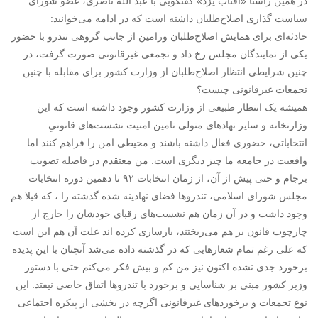
در همین راستا «آفتاب یزد» گفتگویی با عبد الله ناصری، عضو شورای
سیاست گذاری اصلاح‌طلبان داشته است که در ادامه می‌خوانید:
حادثه‌ای برای همایش اصلاح‌طلبان ورامین از جانب گروهی تندرو با حضور
یکی از نمایندگان مجلس رخ داد و تجمعی غیرقانونی صورت گرفت، در
چنین شرایطی انتظار اصلاح‌طلبان از وزارت کشور برای مقابله با چنین
تجمعات غیرقانونی چیست؟
همیشه یک انتظار طبیعی از وزارت کشور وجود داشته است که این
وزارتخانه و سایر نهادهای متولی تامین امنیت نشست‌های قانونیِ
انتخاباتی، حضوری فعال داشته باشند و محیطی امن را فراهم کنند اما
واقعیت در جامعه ما چیز دیگری است. من معتقدم در فاصله تصویب
برجام و حتی پیش از آن، از زمان انتخابات ۹۲ تا دهمین دوره انتخابات
مجلس شورای اسلامی، تندروها فضای نهادینه شده گذشته را ، که قبلا هم
وجود داشت و در آن زمان هم نشست‌های رقبای خودشان را خارج از
چارچوب قانون بر هم می‌ریختند، بازسازی کرده اند علت آن هم این است
که علی رغم تمام شعارهایی که در گذشته داده می‌شد آنچنان با این پدیده
برخورد جدی نشده اکنون نیز من کم و بیش فکر می‌کنم حتی با دستور
وزیر کشور مبنی بر شناسایی و برخورد با تندروها اتفاق خاصی نیفتد. این
نوع تجمعات و برخوردهای غیرقانونی اگرچه در بخشی از پیکره اجتماعی