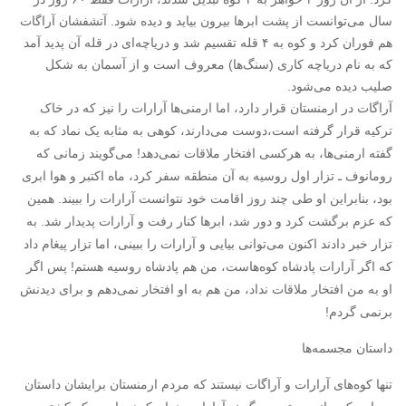
سال می‌توانست از پشت ابرها بیرون بیاید و دیده شود. آتشفشان آراگات
هم فوران کرد و کوه به ۴ قله تقسیم شد و دریاچه‌ای در قله آن پدید آمد
که به نام دریاچه کاری (سنگ‌ها) معروف است و از آسمان به شکل
صلیب دیده می‌شود.
آراگات در ارمنستان قرار دارد، اما ارمنی‌ها آرارات را نیز که در خاک
ترکیه قرار گرفته است،دوست می‌دارند، کوهی به مثابه یک نماد که به
گفته ارمنی‌ها، به هرکسی افتخار ملاقات نمی‌دهد! می‌گویند زمانی که
رومانوف ـ تزار اول روسیه به آن منطقه سفر کرد، ماه اکتبر و هوا ابری
بود، بنابراین او طی چند روز اقامت خود نتوانست آرارات را ببیند. همین
که عزم برگشت کرد و دور شد، ابرها کنار رفت و آرارات پدیدار شد. به
تزار خبر دادند اکنون می‌توانی بیایی و آرارات را ببینی، اما تزار پیغام داد
که اگر آرارات پادشاه کوه‌هاست، من هم پادشاه روسیه هستم! پس اگر
او به من افتخار ملاقات نداد، من هم به او افتخار نمی‌دهم و برای دیدنش
برنمی گردم! ‏
داستان مجسمه‌ها
تنها کوه‌های آرارات و آراگات نیستند که مردم ارمنستان برایشان داستان