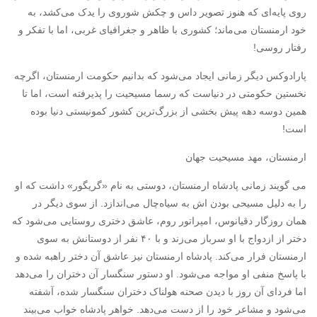
روی پایه‌ای که هنوز تصویر داس و چکش شوروی را یدک می‌کشد، به
خود ارمنستان می‌ماند؛ کشوری با ظاهر و جغرافیای غربی، اما با تفکر و
رفتار روسی!‏
پارادوکس دیگر زمانی ایجاد می‌شود که بدانیم حکومت ارمنستان، اگرچه
نخستین حکومتی در دنیاست که رسما مسیحیت را پذیرفته است، اما تا
همین دوسه دهه پیش بخشی از بزرگ‌ترین کشور کمونیستی دنیا بوده
است!‏
ارمنستان، مهد مسیحیت جهان
می گویند زمانی پادشاه ارمنستان، دوستی به نام «گریگور» داشت که او
را به دلیل مسیحی بودن اش به سیاه‌چال می‌اندازد. از سوی دیگر در
همان روزگار دقیانوس، امپراتور روم، عاشق دختری روستایی می‌شود که
دختر از ازدواج با او سرباز می‌زند و با ۴۰ نفر از دوستانش به سوی
ارمنستان فرار می‌کند. پادشاه ارمنستان نیز عاشق آن دختر راهبه شده و
با پاسخ منفی او مواجه می‌شود. او دستور سنگسار آن دختران را می‌دهد
اما فردای آن روز با دیدن صحنه هولناک دختران سنگسار شده، آشفته
می‌شود و مشاعر خود را از دست می‌دهد. خواهر پادشاه خواب می‌بیند