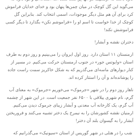
می‌گوید این گل کوچک در میان چمن‌ها پنهان بود و خدای خدایان فراموش
کرد برای آن هم مثل دیگر موجودات، اسمی انتخاب کند. بنابراین گل
کوچک از خدا خواست تا اسم او را «فراموشم نکن» بگذارد تا دیگر کسی
فراموشش نکند!‏
دختران نقشه و آبشار!‏
ارمنستان ۱۱ استان دارد. روز اول ایروان را می‌بینیم و روز دوم به طرف
استان «وایوتس جور» در جنوب ارمنستان حرکت می‌کنیم. در مسیر از
کنار دیوارهای ماسه‌ای می‌گذریم که به شکل خاکریز سمت راست جاده
را پوشانده‌اند و آن را استتار کرده اند.
ناهار روز دوم را در شهر «جرموک» می‌خوریم «جرموک» به معنای آب
گرم، نام شهری ییلاقی با ۶۵۰۰ نفر جمعیت است. در این شهر از چشمه
آب گرم، یک کارخانه آب معدنی و آبشار زیبای جرموک دیدن می‌کنیم.
ارمنیان نقشه کشورشان را به نیمرخ یک دختر تشبیه می‌کنند و فروریختن
آبشار را به گیسوان بلند آن دختر!‏
‏ شب را در هتلی در شهر گوریس از استان «سیونیک» می‌گذرانیم که