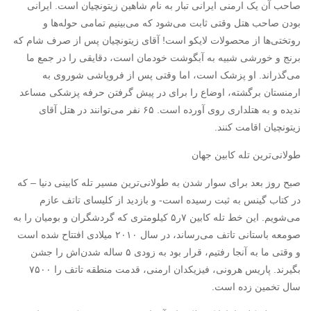
صاحب آن یک ارمنی ایرانی تبار به نام شاهین زیتونچیان است. ایرانی
بودن صاحب هتل وقتی ثابت می‌شود که می‌بینیم تمامی حوله‌ها و
روتختی‌ها از محصولات لایکو است! آقای زیتونچیان پس از صرف شام که
برنج و خورشی شبیه به آبگوشت خودمان است، دقایقی را در جمع ما
می‌گذراند. او پزشک است، اما وقتی پس از فروپاشی شوروی به
ارمنستان برگشته، اوضاع را برای در پیش گرفتن حرفه پزشکی مساعد
ندیده و به هتلداری روی آورده است. ۶۵ نفر می‌توانند در هتل آقای
زیتونچیان اقامت کنند.
طولانی‌ترین تله کابین جهان
صبح روز بعد برای سوار شدن به طولانی‌ترین مسیر تله کابینی دنیا – که
در کتاب گینس به ثبت رسیده است- و بازدید از کلیسای تاتف عازم
می‌شویم. این خط تله کابین ۷ر۵ کیلومتری که گردشگران و بومیان را به
صومعه باستانی تاتف می‌رساند، در سال ۲۰۱۰ میلادی افتتاح شده است
و وقتی ما به آنجا رفتیم، قرار بود به زودی ۵ ساله شدن‌اش را جشن
بگیرند. پاریس هرونی، فیزیکدان ارمنی، قدمت منطقه تاتف را ۷۵۰۰
سال تخمین زده است.