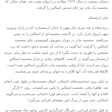
دستان دوستی در سال ۱۹۶۷ میلادی در ایروان نصب شد، همان سالی که
مجسمه یک مادر نیز جای تندیس استالین را گرفت.‏
مادر ارمنستان
برج پنجاه و چند متری مام میهن یا «مادر ارمنستان» که در پارک پیروزی
شهر ایروان قرار دارد، در گذشته مجسمه‌ای از استالین را به دوش
می‌کشید. مجسمه مادر در دوران شوروی کمونیستی جای مجسمه
استالین را گرفت، اما گویی در ساخت آن تعمدی وجود داشت که زن،
شمشیر را طوری به دست بگیرد تا از دور شبیه صلیب به نظر بیاید. مردم
ارمنستان می‌گویند در گذشته، کلاغ‌های زیادی بر فراز مجسمه استالین
پرواز می‌کردند، اما از وقتی مجسمه مادر جایگزین استالین شده است،
کلاغ‌ها هم رفته اند. آنها کلاغ را به عنوان پرنده‌ای شوم می‌شناسند.
به دلیل بروز حساسیت‌های احتمالی، انتقال مجسمه‌ها در طول شب انجام
شد. ظاهرا وقتی مجسمه استالین را پایین می‌کشیدند، روی ۲ کارگر
افتاده و آنها را کشته است. مردم هم فورا داستانی می‌سازند و می‌گویند
استالین، حتی پس از مرگ اش، همچنان قربانی می‌گیرد!‏
به قول صادق قربانی ـ خبرنگار خبرگزاری فارس، وجود نماد مسیحیت بر