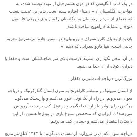
در یک کتاب انگلیسی که در قرن هشتم قبل از میلاد نوشته شده، به
مهاجرت انگلیسیان از «ارمنیا» اشاره شده است. بنابراین عجیب نیست
که عده‌ای از مردم ارمنستان به انگلستان رفته و بنای تاریخی «استون
هنج» را مشابه کاراهونج ساخته باشند.‏
بازدید از بقایای کاروانسرای «اوربیلیان» در مسیر جاده ابریشم نیز تجربه
جالبی است، تنها کاروانسرایی که دیده ام
در آن، محل نگهداری اسب‌ها درست بالای سر صاحبانشان است و فقط با
دیواری کوتاه از آن جدا می‌شود.
بزرگ‌ترین دریاچه آب شیرین قفقاز
از استان سیونیک و منطقه کاراهونج به سوی استان گغارکونیک و دریاچه
سوان می‌رویم. در راه از یک تونل عبور می‌کنیم و وارسنیک می‌گوید
هرکس برای اولین بار از اینجا بگذرد و در تونل کف بزند، به آرزویش
می‌رسد! ما ایرانیان که متخصص شلوغ بازی در تونل‌ها هستیم، از این
داستان استقبال می‌کنیم و حسابی کف می‌زنیم!‏
دریاچه سوان که آن را مروارید ارمنستان می‌گویند، با ۱۳۴۴ کیلومتر مربع