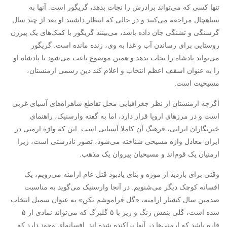
تنها کسی که می‌تواند برادرش را نجات بدهد، گریگور است. آنها به
سیاهچال مراجعه می‌کنند و در حالی که انتظار داشتند او بعد از چند سال
گرسنگی و تشنگی جان داده باشد، می‌بینند گریگور با کمک‌های یک پیرزن
روستایی برای رساندن آب و غذا به وی، زنده مانده است. گریگور
می‌تواند پادشاه را نجات بدهد و همین موضوع باعث می‌شود تا پادشاه او
را به عنوان اسقف اعظم انتخاب و اعلام کند دین رسمی ارمنستان،
مسیحیت است.
اگرچه ارمنستان از نظر جغرافیایی محل تقاطع شاهراه‌های آسیای غربی
است و در مرزهای اروپا قرار دارد، اما به گفته وارسنیک، راهنمای
خبرنگاران ایرانی، فرهنگ آن کاملا آسیایی است. این که واژه ارمنی در
ایران معادل واژه مسیحی شناخته می‌شود، تصور نادرستی است، زیرا
ارمنیان یک قوم‌اند و مسیحیان پیروان یک مذهب.‏
وقتی برای بازدید از موزه و بنای یادبود قتل عام ارامنه می‌رویم، یک
افسانه کوچک دیگر می‌شنویم. در آنجا وارسنیک می‌گوید به مناسبت
صدمین سال کشتار ارامنه، «گل فراموشم نکن» به عنوان سمبل انتخاب
شده است، گلی بنفش رنگ و ریز با ۵ گلبرگ که می‌تواند نمادی از ۵
قاره باشد که ارمنی‌ها در آنها پراکنده شده اند. افسانه‌ای وجود دارد که