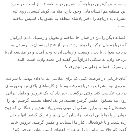
وسعت، بزرگ‌ترین دریاچه آب شیرین در منطقه قفقاز است. در مورد
این منطقه هم افسانه‌هایی وجود دارد، مثلا می‌گویند کلیسای روی تپه
مشرف به دریاچه را دختر پادشاه منطقه به عشق یک کشیش ساخته
است.
افسانه دیگر را من در همان جا ساختم و تحویل وارسنیک دادم: ایرانیان
که دریاچه وان ترکیه را دیده بودند، پس از فتح ارمنستان، با رسیدن به
دریاچه سوان، با دیدن وسعت و زیبایی آن به وجد آمدند و در مقایسه آن با
دریاچه وان، به شکلی اغراق‌آمیز گفتند این «سه وان» است! البته
وارسنیک افسانه جعلی مرا نپذیرفت!
آقای قربانی در فرصت کمی که برای عکاسی به ما داده بودند، با سرعت
به روی تپه مشرف به دریاچه رفته بود تا از کلیساهای بالای تپه و دورنمای
دریاچه عکاسی کند. وقتی برگشت، خبر داد که یک عروس و داماد ایرانی
روی تپه مشغول عکس گرفتن هستند. در یک لحظه تصمیم گرفتیم آنها را
خوشحال کنیم، بنابراین همگی از مینی بوس پیاده شدیم و هنگامی که زوج
جوان از پله‌ها پایین آمدند، برایشان کف زدیم و تبریک گفتیم. آنها هیجان
زده شدند و با خوشحالی کنار ما ایستادند و عکس گرفتند. عروس خانم
گفت که حالا می‌تواند ما را به عنوان اعضای فامیل شان معرفی کند!