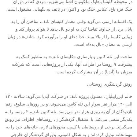
در محوطه کلیسا با‌هایک ملکونیان آشنا می‌شویم، مردی که در دوران
جنگ قره باغ، عکاس جنگ بود و اکنون در تاتف به نگهبانی مشغول است.
یک افسانه ارمنی می‌گوید وقتی معمار کلیسای تاتف، ساختن آن را به
پایان برد، از خداوند تقاضا کرد به او دو بال بدهد تا بتواند پرواز کند و
زیبایی کلیسا را از بالا ببیند. خدا دعای او را برآورده کرد. «تاتف» در زبان
ارمنی به معنای «بال بده!» است.
ساخت این تله کابین و بازسازی «کلیسای تاتف» به منظور کمک به
پیشرفت ۹ روستا در اطراف آنها، یکی از پروژه‌هایی است که شرکت
میزبان ما (آیدیا) در آن مشارکت کرده است. ‏
رونق گردشگری روستایی
خانم ایزراییلیان، مسئول پروژه تاتف در شرکت آیدیا می‌گوید: سالانه ۱۳۰
الی ۱۴۰ هزار نفر سوار این تله کابین می‌شوند، و در روزهای شلوغ، رقم
بازدیدگان از آن به روزی هزار نفر می‌رسد. تله کابین تاتف، ۲ روستا را به
یکدیگر متصل می‌کند. با استقبال گردشگران، روستاهای اطراف نیز رونق
می‌گیرند. برخی از روستاییان با کسب مجوزهای لازم، خانه‌های خود را به
مهمانخانه تبدیل کرده‌اند و به شکل قانونی، پذیرای گردشگران خارجی