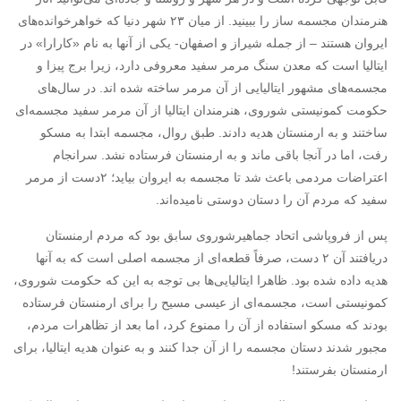
هنرمندان مجسمه ساز را ببینید. از میان ۲۳ شهر دنیا که خواهرخوانده‌های
ایروان هستند – از جمله شیراز و اصفهان- یکی از آنها به نام «کارارا» در
ایتالیا است که معدن سنگ مرمر سفید معروفی دارد، زیرا برج پیزا و
مجسمه‌های مشهور ایتالیایی از آن مرمر ساخته شده اند. در سال‌های
حکومت کمونیستی شوروی، هنرمندان ایتالیا از آن مرمر سفید مجسمه‌ای
ساختند و به ارمنستان هدیه دادند. طبق روال، مجسمه ابتدا به مسکو
رفت، اما در آنجا باقی ماند و به ارمنستان فرستاده نشد. سرانجام
اعتراضات مردمی باعث شد تا مجسمه به ایروان بیاید؛ ۲دست از مرمر
سفید که مردم آن را دستان دوستی نامیده‌اند.
پس از فروپاشی اتحاد جماهیرشوروی سابق بود که مردم ارمنستان
دریافتند آن ۲ دست، صرفاً قطعه‌ای از مجسمه اصلی است که به آنها
هدیه داده شده بود. ظاهرا ایتالیایی‌ها بی توجه به این که حکومت شوروی،
کمونیستی است، مجسمه‌ای از عیسی مسیح را برای ارمنستان فرستاده
بودند که مسکو استفاده از آن را ممنوع کرد، اما بعد از تظاهرات مردم،
مجبور شدند دستان مجسمه را از آن جدا کنند و به عنوان هدیه ایتالیا، برای
ارمنستان بفرستند!