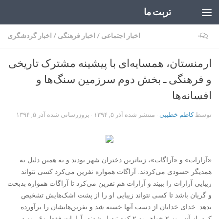
تربت ما
Skip to content
۰
اخبار اجتماعی
/
اخبار فرهنگی
/
اخبار گردشگری
ارمنستان، همسایه‌ای با پیشینه مشترک تاریخی
و فرهنگی ـ بخش دوم‏ سرزمین سنگ‌ها و
افسانه‌ها
توسط
کاظم خطیبی
· منتشر شده
آذر ۵, ۱۳۹۴
· بروزرسانی شده
آذر ۵, ۱۳۹۴
‏«آرارات» و «آراگات»، زیباترین دختران شهر بودند و به همین دلیل به
همدیگر حسودی می‌کردند. آراگات همواره نفرین می‌کرد کسی نتواند
زیبایی آرارات را ببیند و آرارات هم نفرین می‌کرد تا آراگات همواره بدبخت
و گریان باشد تا کسی نتواند زیبایی او را از پشت اشک‌هایش تشخیص
بدهد. خدای خدایان از دست آنها خسته شد و نفرین‌هایشان را برآورده
کرد. از آن روز ۲ خواهر به ۲ کوه تبدیل شدند، آرارات فقط ۶۰ روز در