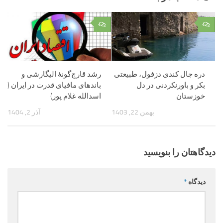
۰
۰
دره چال کندی دزفول، طبیعتی
رشد قارچ‌گونهٔ الیگارشی و
بکر و باورنکردنی در دل
باندهای مافیای قدرت در ایران (
خوزستان
اسدالله غلام پور)
بهمن 22, 1403
آذر 2, 1404
دیدگاهتان را بنویسید
دیدگاه
*