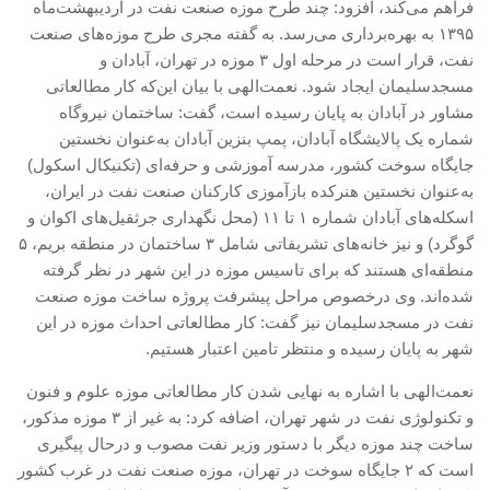
فراهم می‌کند، افزود: چند طرح موزه صنعت نفت در اردیبهشت‌ماه
۱۳۹۵ به بهره‌برداری می‌رسد. به گفته مجری طرح موزه‌های صنعت
نفت، قرار است در مرحله اول ۳ موزه در تهران، آبادان و
مسجدسلیمان ایجاد شود. نعمت‌الهی با بیان این‌که کار مطالعاتی
مشاور در آبادان به پایان رسیده‌ است، گفت: ساختمان نیروگاه
شماره یک پالایشگاه آبادان، پمپ‌ بنزین آبادان به‌عنوان نخستین
جایگاه سوخت کشور، مدرسه آموزشی و حرفه‌ای (تکنیکال اسکول)
به‌عنوان نخستین هنرکده بازآموزی کارکنان صنعت نفت در ایران،
اسکله‌های آبادان شماره ۱ تا ۱۱ (محل نگهداری جرثقیل‌های اکوان و
گوگرد) و نیز خانه‌های تشریفاتی شامل ۳ ساختمان در منطقه بریم، ۵
منطقه‌ای هستند که برای تاسیس موزه در این شهر در نظر گرفته
شده‌اند. وی درخصوص مراحل پیشرفت پروژه ساخت موزه صنعت
نفت در مسجدسلیمان نیز گفت: کار مطالعاتی احداث موزه در این
شهر به پایان رسیده و منتظر تامین اعتبار هستیم.
نعمت‌الهی با اشاره به نهایی شدن کار مطالعاتی موزه علوم و فنون
و تکنولوژی نفت در شهر تهران، اضافه کرد: به غیر از ۳ موزه مذکور،
ساخت چند موزه دیگر با دستور وزیر نفت مصوب و درحال پیگیری
است که ۲ جایگاه سوخت در تهران، موزه صنعت نفت در غرب کشور