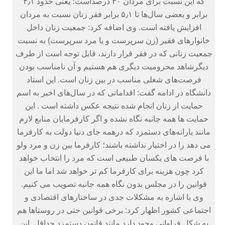
که این نسبت برای مردان ۳۰ درصداست؛ یعنی حدود ۴٫۱
برابر و بعضی سال‌ها تا ۵٫۱ برابر فقر زنان نسبت به مردان
افزایش یافته است.‏ وی اضافه کرد: جمعیت زنان داخل
خانوارهای فقیر (زن سرپرست و یا مرد سرپرست) به نسبت
جمعیت زنانی که در فقر قرار دارند، قابل توجه است از طرف
دیگرشاهد محرومیت دیگری هم هستیم و آن نامناسب بودن
فرصت‌های شغلی مناسب در بین زنان است.‏ این استاد
دانشگاه در ادامه گفت: اقداماتی که در سال‌های اخیر به اسم
حمایت از زنان انجام شده نتیجه عکس داشته است . این
حمایت ها همه جانبه نگاه نشده و اگر کارفرمایان منابع لازم
مانند یارانه‌های دستمزد که درهمه جای دنیا دولت به کارفرما
می دهد را در اختیار نداشته باشند؛ کارفرما بین زن و مرد ولو
با فرصت های یکسان طبیعی است که مرد را انتخاب خواهد
کرد چون هزینه برای کارفرما کم تر خواهد شد اما ما این
قوانین را در مجلس بدون نگاه همه جانبه تصویب می کنیم.‏
وی با اشاره به مشکلات جدی در ساختارهای اقتصادی و
اجتماعی کشور اظهار کرد: برخی قوانین حتی در روستاها هم
به شکل فراوانی وجود دارد مانند قانون دستمزد حداقل. این