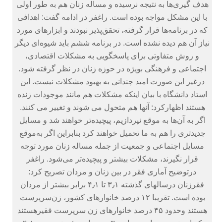
هدف گیری‌ها به نتیجه نرسیده و مساله زنان هم به طور اولی
با این مشکل مواجه بوده است.‏ راغفر در ادامه گفت: اهدافی
که در برنامه‌ها قرار گرفته، تحقق‌پذیر نبودند و ابزارهای مورد
نیاز آن هم دیده نشده است. در برنامه ششم باید شیوه‌ای دیگر
و روش متفاوتی برای پاسخگویی به مشکلات اقتصادی،
اجتماعی و فرهنگی بویژه در حوزه زنان در نظر گرفته شود.
درغیر این صورت امید چندانی به بهبود مشکلات نیست.‏ این
استاد دانشگاه با بیان اینکه مشکلات هم مانند موجودات زنده
هستند اظهارکرد: آنها هم متحول می شوند و تغییر می کنند.
اگر به آن‌ها به موقع نپردازیم، پیچیده‌تر خواهند شد و مسایل
جدیدتری را هم به ما تحمیل خواهند کرد بنابراین اگر به‌موقع
مسایل اجتماعی و جمعیت از جمله مساله زنان مورد توجه
قرار نگیرند، مشکلات بیشتر و پیچیده‌تر می‌شود.‏ راغفر
درتوضیح آماری فقر در بین زنان و مردان تصریح کرد:
فقرزنان درسالهای گذشته ۳٫۱ تا ۴٫۱ برابر بیشتر از مردان
بوده است. تقریبا ۱۲ درصد خانوارهای کشور، زن‌سرپرست
هستند وحدود ۴۵ درصد خانوارهای زن سرپرست فقیرهستند