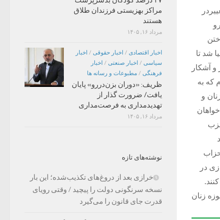
مراکز بهزیستی فرزندان طلاق
ییردر
هستند
رو
مرداد ۱۶, ۱۴۰۵
ختن
اخبار اقتصادی
/
اخبار حقوقی
/
اخبار
ا شد تا
سیاسی
/
اخبار صنعتی
/
اخبار
و آشکار
فرهنگی
/
مطبوعات و رسانه ها
 که به
ظریف: «دوران بزن‌دررو» پایان
یافت/ ضرورت گذار از
نان و
تهدیدمداری به فرصت‌مداری
خواهان
مرداد ۱۶, ۱۴۰۵
حزب
حزاب
نوشته‌های تازه
زی در
خرازی بعد از دروغ‌های تکذیب‌شده؛ این بار
نند.
نسخه سرنگونی دولت را پیچید / وقتی رویای
زه زنان
قدرت جای قانون را می‌گیرد