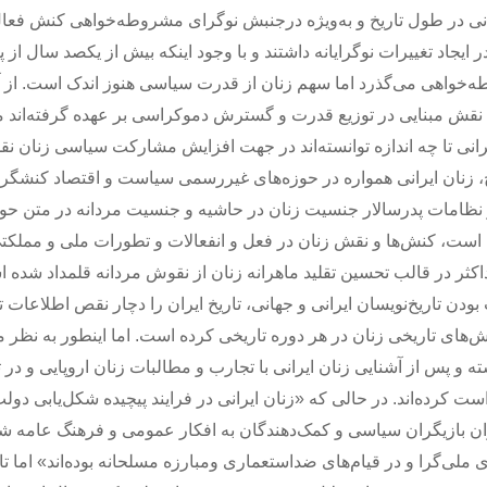
رانی در طول تاریخ و به‌ویژه درجنبش نوگرای مشروطه‌خواهی کنش فعا
یجاد تغییرات نوگرایانه داشتند و با وجود اینکه بیش از یکصد سال از 
خواهی می‌گذرد اما سهم زنان از قدرت سیاسی هنوز اندک است. از آن
 نقش مبنایی در توزیع قدرت و گسترش دموکراسی بر عهده گرفته‌اند 
انی تا چه اندازه توانسته‌اند در جهت افزایش مشارکت سیاسی زنان نق
خ، زنان ایرانی همواره در حوزه‌های غیررسمی سیاست و اقتصاد کنشگر
ه در نظامات پدرسالار جنسیت زنان در حاشیه و جنسیت مردانه در متن حو
 است، کنش‌ها و نقش زنان در فعل و انفعالات و تطورات ملی و مملک
کثر در قالب تحسین تقلید ماهرانه زنان از نقوش مردانه قلمداد شده 
ن تاریخ‌نویسان ایرانی و جهانی، تاریخ ایران را دچار نقص اطلاعات ت
ش‌های تاریخی زنان در هر دوره تاریخی کرده است. اما اینطور به نظر 
و پس از آشنایی زنان ایرانی با تجارب و مطالبات زنان اروپایی و در تق
است کرده‌اند. در حالی که «زنان ایرانی در فرایند پیچیده شکل‌یابی دول
ن بازیگران سیاسی و کمک‌دهندگان به افکار عمومی و فرهنگ عامه 
ی ملی‌گرا و در قیام‌های ضداستعماری ومبارزه مسلحانه بوده‌اند» اما تا