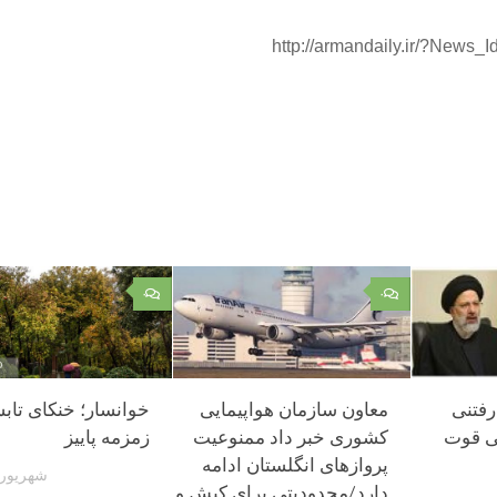
http://armandaily.ir/?News_
۰
۰
رفتنی
معاون سازمان هواپیمایی
خوانسار؛ خنکای تابس
ی قوت
کشوری خبر داد ممنوعیت
زمزمه پاییز
پروازهای انگلستان ادامه
شهریور 29, 404
دارد/محدودیتی برای کیش و