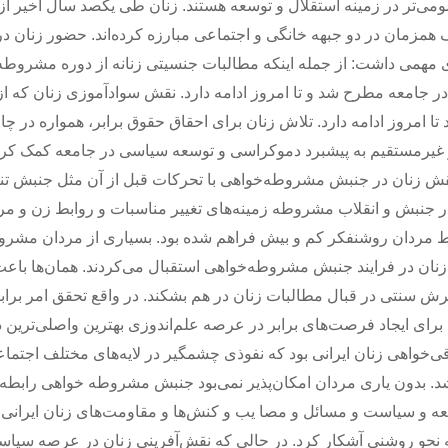
ی‌تر در زمینه استقلال و توسعه هستند. زنان طی یکصد سال اخیر از
مزمان در دو جبهه ‌خانگی و اجتماعی مبارزه کرده‌اند. حضور زنان د
همی داشت: از جمله اینکه مطالبات جنسیتی زنانه از دوره مشروطه 
ر جامعه مطرح شد و تا امروز ادامه دارد. نقش سوادآموزی زنان که از
ا امروز ادامه دارد. تلاش زنان برای احقاق حقوق برابر، همواره در چا
غیرمستقیم به پیشبرد دموکراسی و توسعه سیاسی در جامعه کمک کر
 نقش زنان در جنبش مشروطه‌خواهی با تحرکات قبل از آن مثل جنبش تنب
ر جنبش و انقلاب مشروطه زمینه‌های تغییر مناسبات و روابط زن و مر
سط مردان روشنفکر کم و بیش فراهم شده بود. بسیاری از مردان مشرو
نان در فرایند جنبش مشروطه‌خواهی استقبال می‌کردند. همان‌ها باع
ش سنتی در قبال مطالبات زنان در هم بشکند. در واقع تحقق امر براب
ای ایجاد فرصت‌های برابر در عرصه علم‌اندوزی بهترین واصلی‌ترین د
واهی زنان ایرانی بود که نفوذی چشمگیر در لایه‌های مختلف اجتماعی
د. بدون یاری مردان امکان‌پذیر نمی‌بود جنبش مشروطه خواهی رابطه 
 و سیاست و مسائل و مصا یب و کنش‌ها و مقاومت‌های زنان ایرانی 
 نحو روشنی آشکار کرد. در حالی که نقش‌آفرینی زنان در عرصه سیا