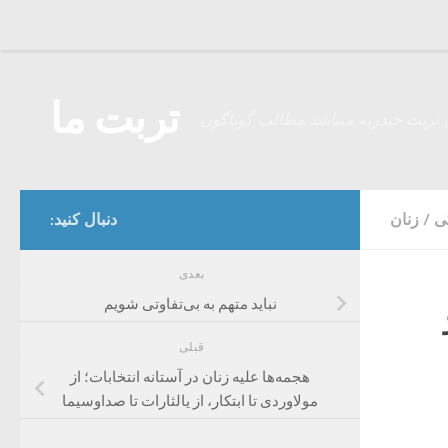
Skip to content
تربت ما
 تربت حیدریه میباشد مطالب گوناگون
ی
/
زنان
دنبال کنید:
بعدی
نباید متهم به بی‌تفاوتی شویم
قبلی
هجمه‌ها علیه زنان در آستانه انتخابات؛ از
مولاوردی تا ابتکار، از یالثارات تا صداوسیما