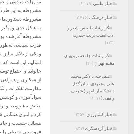
مبارزات مردمی و عموم
اخبار علمی
(۱,۱۱۹)
مشروطه به این طرف ه
اخبار فرهنگی
(۷,۷۱۶)
مشروطه دستاوردهای م
گزارشات انجمن شعر و
به شکل جدی و پیگیر د
ادب قطب تربت حیدریه
مشروطه آغازشده بود ت
(۱۷۴)
قدرت سیاسی به‌طور 
و یکی از دلایل تمایز
گزارشات جامعه تربتیهای
امثالهم این است که د
مقیم تهران
(۲۰)
خانواده و اجتماع تو
مصاحبه با دکتر محمد
از همکاری و همراهی ز
علی مجتهدی بنیان گذار
مقاومت تفکرات و نگر
دانشگاه آریامهر ( شریف
سوادآموزی و کوشش بر
واقفی )
(۱۰۷)
جنبش مشروطه و ترقی‌خ
اخبار کشاورزی
(۴۵۷)
کرد و امری همگانی ش
مسائل جنسیت و جامعه
اخبار گردشگری
(۸۳۷)
فرودستی تحمیلی رابه