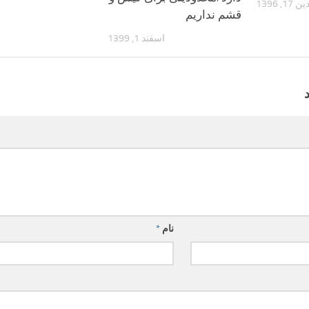
, 1396
قشم نداریم
اسفند 1, 1399
نام
*