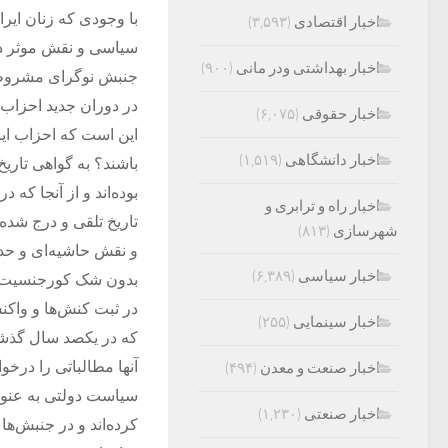
با وجودی که زنان ای
اخبار اقتصادی
(۳,۵۹۳)
سیاسی و نقش موثر در ا
اخبار بهداشتی ودر مانی
(۹۰۰)
جنبش نوگرای مشروطه‌
در دوران جدید احزاب
اخبار حقوقی
(۶,۰۷۵)
این است که احزاب ایر
اخبار دانشگاهی
(۱,۵۱۹)
باشند؟ به گواهی تاری
بوده‌اند و از آنجا ک
اخبار راه و ترابری و
تاریخ تلقی و درج شده
شهرسازی
(۸۱۳)
و نقش حاشیه‌ای و حدا
اخبار سیاسی
(۶,۳۸۹)
بدون شک کورجنسیت بود
در ثبت کنش‌ها و واکن
اخبار سینمایی
(۲۵۵)
که در یکصد سال گذشته 
آنها مطالباتی را درخو
اخبار صنعت و معدن
(۴۹۴)
سیاست دولتی به عنوا
اخبار صنعتی
(۱,۲۳۰)
کرده‌اند و در جنبش‌ها