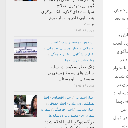
گو با ایرنا: بدون اصلاح
ر جنبش
سیاست‌های کلان، بانک مرکزی
به تنهایی قادر به مهار تورم
به بعد
نیست
مرداد ۱۶, ۱۴۰۵
لش با
اب و هوا و محیط زیست
/
اخبار
ده است
اجتماعی
/
اخبار بهداشتی ودر مانی
/
اکو و
اخبار دانشگاهی
/
اخبار فرهنگی
/
د در
مطبوعات و رسانه ها
زنگ خطر سلامت در سایه
طه‌خواه
چالش‌های محیط زیستی در
ث شدند
سیستان و بلوچستان
ری در
مرداد ۱۶, ۱۴۰۵
ستاورد
اخبار اجتماعی
/
اخبار اقتصادی
/
اخبار
 پیدا
بهداشتی ودر مانی
/
اخبار حقوقی
/
بین
اخبار سیاسی
/
اخبار فرهنگی
/
شهر و
شهرداری
/
مطبوعات و رسانه ها
در قبال
در گفت‌وگو با ایرنا اعلام شد؛
ست،
۲۷ درصد کودکان بدسرپرست