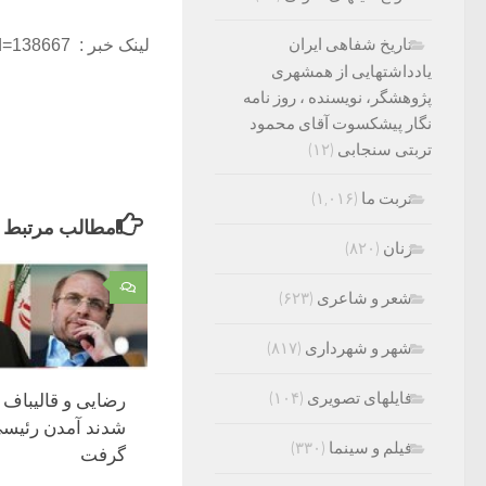
تاریخ شفاهی ایران
لینک خبر :
Id=138667
یادداشتهایی از همشهری
پژوهشگر، نویسنده ، روز نامه
نگار پیشکسوت آقای محمود
تربتی سنجابی
(۱۲)
تربت ما
(۱,۰۱۶)
مطالب مرتبط
زنان
(۸۲۰)
۰
شعر و شاعری
(۶۲۳)
شهر و شهرداری
(۸۱۷)
فایلهای تصویری
(۱۰۴)
‌رضایی و قالیباف 
شدند آمدن رئیس
فیلم و سینما
(۳۳۰)
گرفت