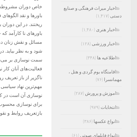
خاص دوران مشروطه نبو
اخبار میراث فرهنگی و صنایع
باورها و نقد الگو‌های
دستی
(۱,۴۱۷)
ریختند. در این دوران 
اخبار هنری
(۱,۴۸۰)
باور‌های نا کارآمد که
مسائل و نقش زنان در
اخبار ورزشی
(۱۲۸)
شود و به نظر بیاید. د
اطلاعیه ها
(۳۴۸)
سمت نوسازی بر می‌دا
فعالیت‌های آنان کار ن
اقامتگاه بوم گردی و هتل ،
ناگزیر از باز تعریف 
مهمانسرا
(۷۶)
مهم‌ترین نهاد سیاسی
اموزش و پرورش
(۲۸۷)
نوسازی آن است در ک
برای نوسازی محسوب شد
انتخابات
(۹۷۹)
بازتعریف روابط و نق
انواع عکسها
(۳۸۶)
انواع فایلهای صوتی
(۶۱)