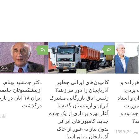
۰
۰
غرزاده و
کامیون‌های ایرانی چطور
دکتر جمشید بهنام،‌
 یزدی،
آذربایجان را دور می‌زنند؟
ازپیشکسوتان جامعه
ن و اسناد
رئیس اتاق بازرگانی مشترک
ایران ۱۸ آبان در پ
موریت
ایران و ارمنستان گفته با
درگذشت
ه بود و
آغاز بهره برداری از یک جاده
آبان 22, 00
د؟
جدید، کامیون‌های ایرانی
بدون نیاز به عبور از خاک
2, 1399
آذربایجان به اوراسیا