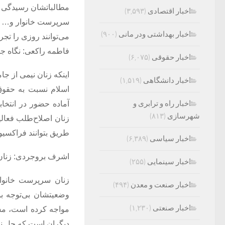
مطالباتشان رسیدگی ش
اخبار اقتصادی
(۳,۵۹۳)
سرپرست خانوار و… بای
اخبار بهداشتی ودر مانی
(۹۰۰)
می‌توانند روزی را تج
فاطمه راکعی: نگاه ج
اخبار حقوقی
(۶,۰۷۵)
اینکه زنان نیمی از جا
اخبار دانشگاهی
(۱,۵۱۹)
اسلام نسبت به حقوق 
اخبار راه و ترابری و
آماده حضور در انتخا
شهرسازی
(۸۱۳)
زنان اصلاح‌طلب فعالی
طریق بتوانند فراکسیون
اخبار سیاسی
(۶,۳۸۹)
اشرف بروجردی: زنان 
اخبار سینمایی
(۲۵۵)
زنان سرپرست خانوار
اخبار صنعت و معدن
(۴۹۴)
وضعیتشان بی‌توجه بو
اخبار صنعتی
(۱,۲۳۰)
مواجه کرده است، مشک
دیگران است که حل نشد