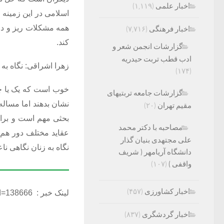
اخبار علمی
(۱,۱۱۹)
اسلامی در این زمینه 
همه مشکلات ریز و در
اخبار فرهنگی
(۷,۷۱۶)
کند.
گزارشات انجمن شعر و
ادب قطب تربت حیدریه
زهرا اشراقی: نگاه به 
(۱۷۴)
خوب است که یک یا چن
گزارشات جامعه تربتیهای
نشان بدهند اما مساله
مقیم تهران
(۲۰)
بحثی مهم است و برای 
مصاحبه با دکتر محمد
عقاید مختلف دور هم ج
علی مجتهدی بنیان گذار
نگاه به زنان نگاهی 
دانشگاه آریامهر ( شریف
واقفی )
(۱۰۷)
اخبار کشاورزی
(۴۵۷)
لینک خبر :
Id=138666
اخبار گردشگری
(۸۳۷)