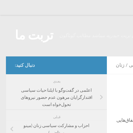
Skip to content
تربت ما
 تربت حیدریه میباشد مطالب گوناگون
ی
/
زنان
دنبال کنید:
بعدی
اعلمی در گفت‌وگو با ایلنا:حیات سیاسی
اقتدارگرایان مرهون عدم حضور نیروهای
تحول‌خواه است
قبلی
اق‌هایی
احزاب و مشارکت سیاسی زنان (مینو
مرتاضی)