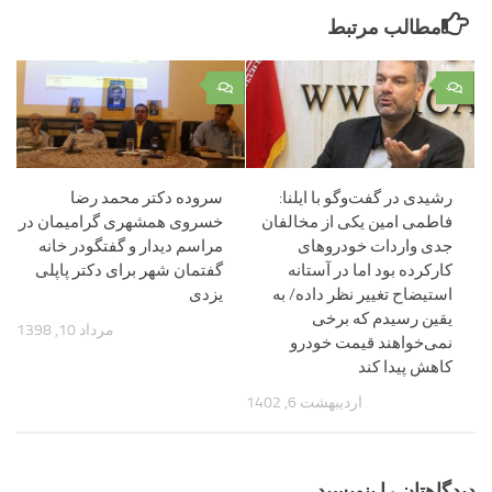
مطالب مرتبط
۰
۰
رشیدی در گفت‌وگو با ایلنا:
سروده دکتر محمد رضا
فاطمی امین یکی از مخالفان
خسروی همشهری گرامیمان در
جدی واردات خودروهای
مراسم دیدار و گفتگودر خانه
کارکرده بود اما در آستانه
گفتمان شهر برای دکتر پاپلی
استیضاح تغییر نظر داده/ به
یزدی
یقین رسیدم که برخی
مرداد 10, 1398
نمی‌خواهند قیمت خودرو
کاهش پیدا کند
اردیبهشت 6, 1402
دیدگاهتان را بنویسید