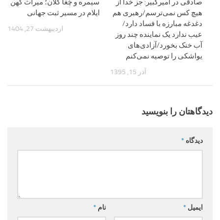
صادقی در امیرکبیر: جز خدا از
سیمره و چُغا گُلان؛ میراث کهن
هیچ کس نمی‌ترسم/رهبری هم
ایلام در مسیر ثبت جهانی
دغدغه مبارزه با فساد دارد/
اردیبهشت 27, 1404
عیب ندارد یک نماینده چند روز
آب خنک بخورد/آزادی‌های
یواشکی را توصیه نمی‌کنم
آذر 15, 1395
دیدگاهتان را بنویسید
دیدگاه
*
ایمیل
*
نام
*