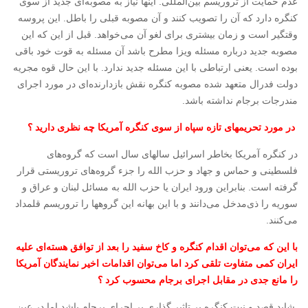
عدم حمایت از تروریسم بین‌المللی. اینها نیاز به مصوبه‌‌ای جدید از سوی
کنگره دارد که آن را تصویب کنند و آن مصوبه قبلی را باطل. این پروسه
وقتگیر است و زمان بیشتری برای لغو آن می‌خواهد. قبل از این که این
مصوبه جدید درباره مسئله ویزا مطرح باشد آن مسئله به قوت خود باقی
بوده است. یعنی ارتباطی با این مسئله جدید ندارد. با این حال قوه مجریه
دولت فدرال متعهد شده مصوبه کنگره نقش بازدارنده‌‌ای در مورد اجرای
مندرجات برجام نداشته باشد.
در مورد تحریمهای تازه سپاه از سوی کنگره آمریکا چه نظری دارید ؟
در کنگره آمریکا بخاطر اسرائیل سالهای سال است که گروه‌های
فلسطینی و حماس و جهاد و حزب الله را جزء گروه‌های تروریستی قرار
گرفته است. بنابراین ورود ایران یا حزب الله به مسائل لبنان و عراق و
سوریه را ذی‌مدخل می‌دانند و با این بهانه این گروهها را تروریسم قلمداد
می‌کنند.
با این که می‌توان اقدام کنگره و کاخ سفید را بعد از توافق هسته‌‌ای علیه
ایران کمی متفاوت تلقی کرد اما می‌توان اقدامات اخیر نمایندگان آمریکا
را مانع جدی در مقابل اجرای برجام محسوب کرد ؟
شاید قصد و نیت کنگره بر تاثیر گذاری بر اجرای برجام باشد اما در عین