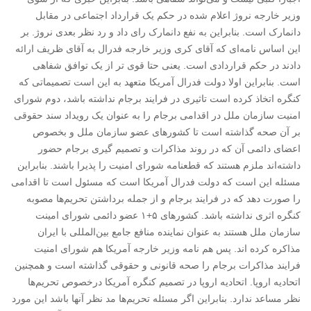
وزیر خارجه نروژ اعلام شده در حکم یک قرارداد اجتماعی در مقابل
دانمارک است. بنابراین به نفع دانمارک رای داد و رد نظر بعدی نروژ. بر
این اساس نامه‌‌ای که آقای کری وزیر خارجه فدرال به آقای ظریف ارائه
دادند در حکم قراردادی است. یعنی حتا قوی تر از یک توافق شفاهی
است. بنابراین اولا دولت فدرال آمریکا متعهد به این است تصمیماتی که
کنگره اتخاذ کرده است تاثیری در فرایند برجام نداشته باشد، دوم شورای
امنیت سازمان ملل در اقدامی برجام را به عنوان یک رویداد سند حقوقی
بر آن صحه گذاشته است تا کشورهای عضو سازمان ملل و بخصوص
اعضای دائمی آن که در روند مذاکرات و تصمیم گیری برجام حضور
داشته‌‌اند ملزم هستند که قطعنامه شورای امنیت را پذیرا باشند. بنابراین
مسئله این است که دولت فدرال آمریکا است که مسئول است تا اقدامی
را صورت دهد که در فرایند برجام و از جمله برداشتن تحریم‌ها مصوبه
کنگره اثری نداشته باشد. کشورهای ۵+۱ عضو دائمی شورای امینت
سازمان ملل هستند به عنوان نماینده منافع جامع بین‌المللی با ایران
مذاکره کرده اند. پس هم نامه وزیر خارجه آمریکا هم شورای امنیت
فرایند مذاکرات برجام را صحه قانونی و حقوقی گذاشته است و همچنین
اتحادیه اروپا. اتحادیه اروپا در تصمیم کنگره آمریکا درخصوص تحریم‌ها
نظر مساعد ندارد. بنابراین اگر مسئله تحریم‌ها مد نظر آنها باشد این مورد