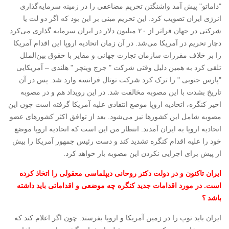
"داماتو" پیش آمد واشنگتن تحریم مضاعفی را در زمینه سرمایه‌گذاری
انرژی ایران تصویب کرد. این تحریم مبنی بر این بود که اگر دو لت یا
شرکتی در جهان فراتر از ۲۰ میلیون دلار در ایران سرمایه گذاری می‌کرد
دچار تحریم در آمریکا می‌شد. در آن زمان اتحادیه اروپا این اقدام آمریکا
را بر خلاف مقررات سازمان تجارت جهانی و مقایر با حقوق بین‌الملل
تلقی کرد به همین دلیل وقتی شرکت " جرج وینچر " هلندی – آمریکایی
"پارس جنوبی " را ترک کرد شرکت توتال فرانسه وارد شد. پس در آن
تاریخ بشدت با این مصوبه مخالفت شد. در این رویداد هم و در مصوبه
اخیر کنگره، اتحادیه اروپا موضع انتقادی علیه آمریکا گرفته است چون این
مصوبه شامل این کشورها نیز می‌شود. بعد از توافق اکثر کشورهای عضو
اتحادیه اروپا به ایران آمدند. انتظار من این است که اتحادیه اروپا موضع
خود را علیه اقدام کنگره تشدید کند و دست رئیس جمهور آمریکا را بیش
از پیش برای اجرایی نکردن این مصوبه باز خواهد کرد.
ایران تاکنون و در دولت دکتر روحانی دیپلماسی معقولی را اتخاذ کرده
است. در مورد اقدامات جدید کنگره چه موضعی و اقداماتی باید داشته
باشد ؟
ایران باید توپ را در زمین آمریکا و اروپا بفرستد. چون اگر اعلام کند که