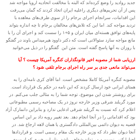
جدید روادید را وضع کرده‌‌اند که البته با مخالفت اتحادیه اروپا مواجه شد
پس از آن تحریم‌های دیگری راعلیه ایران اتخاذ کردند که گمان می‌رفت
این اقدامات، سرانجام اجرای برجام را از سوی طرف‌های معاهده با
تردید مواجه کند. اما این که تلاش‌های مخالفان برجام تا چه اندازه بتواند
پایه‌های توافق هسته‌‌ای میان ایران و ۵+۱ را سست کند و اجرای آن را با
مانع مواجه سازد سئوالاتی است که دکتر داوود هیرمیداس باوند در گفتگو
با روزان به آنها پاسخ گفته است. متن این گفتگو را در ذیل می‌خوانید
ارزیابی شما از مصوبه اخیر قانونگذاران کنگره آمریکا چیست ؟ آیا
می‌تواند مانعی جدی بر سر راه اجرای برجام تلقی شود ؟
مصوبه کنگره آمریکا کاملا مشخص است. اما آقای کری نامه‌‌ای را به
همتای ایرانی خود ارسال کردند که این نامه در حکم یک قرارداد است.
برای روشنتر شدن این موضوع، توجه شما را به مثالی جلب می‌کنم. در
مورد گریلند شرقی وزیر خارجه نروژ در یک مصاحبه رسمی مطبوعاتی
اعلام کرد که نسبت به گریلند شرقی ادعایی ندارد و بنابراین دانمارک آزاد
بود که اقداماتی را در آنجا انجام دهد. بعد تغییر رویه داد بر این اساس
قضیه به دیوان دائمی بین‌المللی دادگستری یا همان لاهه ارجاع شد. در
آنجا دیوان نظر داد که وزیر خارجه یک مقام رسمی است. و قرارداد‌ها
اجبارا کتبی نیست و می‌تواند شفاهی باشد. بنابراین خبری که از سوی