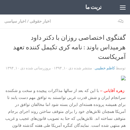
تربت ما
Skip to content
۰
اخبار حقوقی
/
اخبار سیاسی
گفتگوی اختصاصی روزان با دکتر داود
هرمیداس باوند : نامه کری تکیمل کننده تعهد
آمریکاست
توسط
کاظم خطیبی
· منتشر شده
دی ۱۰, ۱۳۹۴
· بروزرسانی شده
دی ۱۰, ۱۳۹۴
زهره آقایانی –
با این که بعد از سالها مذاکرات پیچیده و سخت و شکننده
سرانجام ایران و شش قدرت غربی توانستند به توافق مهم دست یابند تا
برای همیشه پرونده هسته‌‌ای ایران بسته شود اما مخالفان توافق در
آمریکا همچنان تلاش‌های خود را برای متوقف ساختن روند اجرای برجام
متوقف نساخته اند. تلاش‌هایی که حتا به تصویب قانون‌های عجیب و غریب
هم منتهی شده است. نمایندگان کنگره آمریکا طی هفته گذشته قانون