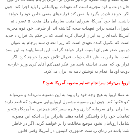
حال دولت و قوه مجریه است که تعهدات بین‌المللی را باید اجرا کند. چون
اگر بخواهد نادیده بگیرد یا نقض کند فرایندهای منفی خاص خود را خواهد
داشت. اما خود آمریکا، شورای امنیت سازمان ملل متحد، ۵ عضو دائم
شورای امنیت براین تعهدات صحه گذاشته اند. از طرفی خود قوه مجریه
آمریکا نامه‌‌ای را به ایران ارسال کرده است که در حکم یک قرارداد جدید
است که تکمیل کننده تعهدی است که زیر امضای سند برجام به عنوان
دومین عضو شورای امنیت قرار خواهد گرفت. این امضا پایبند به این سند
است. بنابراین به ظن قالب دولت فدرال تلاش خود را خواهد کرد. اگر
قرار بود که امیدی نداشته باشد من فکر نمی‌کنم آقای کری وزیر خارجه
دولت اوباما اقدام به نوشتن نامه به ایران می‌کرد.
اروپا می‌تواند سرانجام تسلیم مصوبه آمریکا شود ؟
نه عملا اروپا به هیچ وجه خود را پایبند به این مصوبه نمی‌داند و می‌تواند
"دو فکتو" کند. چون این مصوبه مشمول اروپاییهایی می‌شود که قصد دارند
به ایران برای سرمایه گذاری و غیره سفر کنند همچنین به آمریکا رفته و
تعاملات خود را با واشنگتن ادامه دهند. بنابراین برای اینکه این مصوبه
شامل اروپاییان نشود موضع مخالفت را بر خواهند گزید. اگر در خاطر
شما باشد در زمان ریاست جمهوری کلینتون در آمریکا وقتی قانون