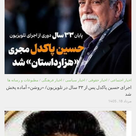
اخبار اجتماعی
/
اخبار حقوقی
/
اخبار سیاسی
/
اخبار فرهنگی
/
مطبوعات و رسانه ها
اجرای حسین پاکدل پس از ۳۳ سال در تلویزیون/ «روشن» آماده پخش
شد
مرداد 18, 1405