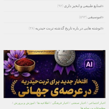
منابع طبیعی و ابخیز داری
(۹۲)
موسیقی
(۵۹۳)
نوشته هایی در باره تاریخ گذشته تربت حیدریه
(۳۸)
اخبار اجتماعی
/
اخبار صنعتی
/
اخبار فرهنگی
/
اطلاعیه ها
/
اموزش و پرورش
/
مطبوعات و رسانه ها