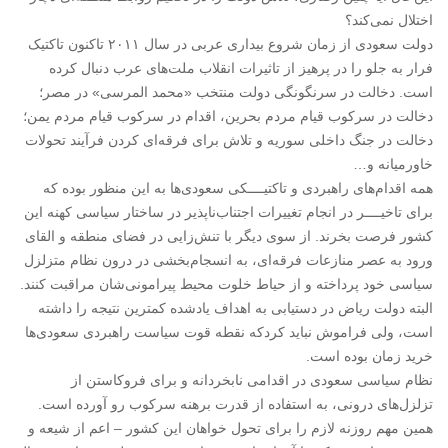
اختلال نمی‌کند؟
دولت سعودی از زمان شروع بیداری عربی در سال ۲۰۱۱ تا‌کنون تاکتیک
فرار به جلو را در پرهیز از تاثیرات انقلاب ملت‌های عرب دنبال کرده
است. دخالت در سرنگونگی دولت منتخب «محمد المرسی» در مصر؛
دخالت در سرکوب قیام مردم بحرین، اقدام در سرکوب قیام مردم یمن؛
دخالت در جنگ داخلی سوریه و تلاش برای فرقه‌ای کردن فرآیند تحولات
خاورمیانه و…
همه اقدام‌های راهبردی و تاکتیــــکی سعودی‌ها به این منظور بوده که
برای تاخیــــر در انجام تغییرات اجتناب‌ناپذیر در ساختار سیاسی کهنه این
کشور فرصت بخرند. از سوی دیگر با تنش‌زایی در فضای منطقه و القای
ورود به عصر منازعات فرقه‌ای، به انسجام‌بخشی در درون نظام متزلزل
سیاسی خود پرداخته و از حیاط خلوت محیط پیرامونی‌شان مراقبت کنند.
البته دولت ریاض در دستیابی به اهداف یادشده کمترین نتیجه را داشته
است، ولی فراموش نباید کردکه نقطه قوت سیاست راهبردی سعودی‌ها
خرید زمان بوده است.
نظام سیاسی سعودی در اقدامی نابخردانه و برای فروکاستن از
تزلزل‌های درونی، به استفاده از قدرت برهنه سرکوب رو آورده است.
همین مهم روزنه لازم را برای تحول خواهان این کشور – اعم از شیعه و