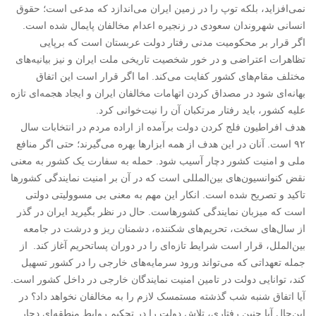
نمی‌افزاید، بلکه توپ را در زمین ایران می‌اندازد که مدعی است؛ حقوق
انسانی شهروندان سعودی در زنجیره اعدام‌ مخالفان پایمال شده است.
اگر قرار بر محکومیت مدنی رفتار دولت عربستان است که برپایی
تظاهرات اعتراضی و در خور شخصیت تاریخی ملت ایران و نیز بیانیه‌های
مختلف مقام‌های کشور کفایت می‌کند. اما اگر قرار است این اتفاق
بهانه‌ای شود در مصداق کردن اتهامات مخالفان ایران و ایجاد هجمه‌ای تازه
علیه کشور، باید رفتار مرتکبان آن را نیت‌خوانی کرد.
هدف افراطیون فلج کردن دولت برآمده از اراده مردم در انتخابات سال
۹۲ است. آنان در این هدف از همه ابزار‌ها بهره‌ می‌گیرند؛ حتی اگر منافع
ملی و امنیت کشور دچار آسیب شود. حمله به سفارت یک کشور به معنی
نقض کنوانسیون‌‌های بین‌المللی است که در آن بر امنیت نمایندگی کشورها
تاکید و تصریح شده است. انکار این مهم به معنی بی مسوولیتی دولتی
است که میزبان نمایندگی کشورهاست. حال در نظر بگیرید ایران در گذر
از سال‌های سخت، تحریم‌های شکننده، دشمنان ریز و درشت در جامعه
بین‌الملل، قرار است شرایط تازه‌ای را در دوران پساتحریم آغاز کند. از
جمله تعهداتی که می‌تواند ورود سرمایه‌های خارجی را در کشور تسهیل
کند، توانایی دولت در تامین امنیت نمایندگان خارجی در داخل کشور است.
آیا اتفاق شنبه شب گذشته مستمسک لازم را به مخالفان نخواهد داد؟ در
این‌حال آیا چنین رفتاری، تلاش دولت را در تحکیم روابط منطقه‌ای دچار