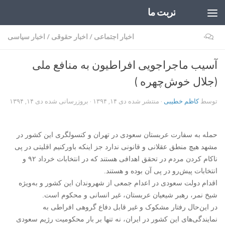
تربت ما
Skip to content
۰
اخبار اجتماعی
/
اخبار حقوقی
/
اخبار سیاسی
آسیب ماجراجویی افراطیون به منافع ملی
(جلال خوش‌چهره )
توسط
کاظم خطیبی
· منتشر شده
دی ۱۴, ۱۳۹۴
· بروزرسانی شده
دی ۱۴, ۱۳۹۴
حمله به سفارت عربستان سعودی در تهران و کنسولگری این کشور در
مشهد هیچ منطق عقلانی و قانونی ندارد جز اینکه باورکنیم اقلیتی در پی
ناکام کردن مردم در تحقق اهدافی هستند که در انتخابات خرداد ۹۲ و
انتخابات پیش‌رو در پی آن بوده و هستند.
اقدام دولت سعودی در اعدام جمعی از شهروندان این کشور و به‌ویژه
شیخ نمر، رهبر شیعیان عربستان، غیر انسانی و محکوم است.
در این‌حال رفتار مشکوک و غیر قابل دفاع گروهی افراطی به
نمایندگی‌‌های این کشور در ایران، نه تنها بر بار محکومیت رژیم سعودی