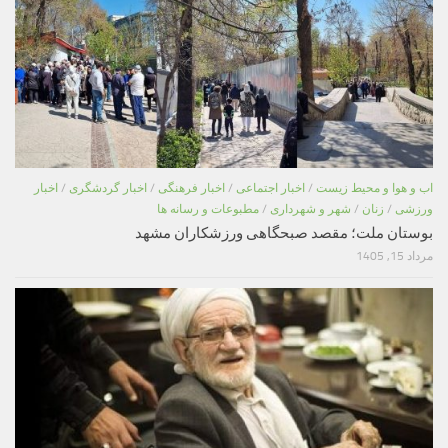
اب و هوا و محیط زیست
/
اخبار اجتماعی
/
اخبار فرهنگی
/
اخبار گردشگری
/
اخبار
ورزشی
/
زنان
/
شهر و شهرداری
/
مطبوعات و رسانه ها
بوستان ملت؛ مقصد صبحگاهی ورزشکاران مشهد
مرداد 15, 1405