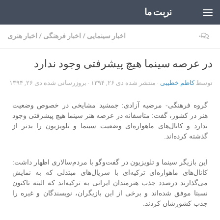
تربت ما
Skip to content
۰
اخبار سینمایی
/
اخبار فرهنگی
/
اخبار هنری
در عرصه سینما هیچ پیشرفتی وجود ندارد
توسط
کاظم خطیبی
· منتشر شده
دی ۲۶, ۱۳۹۴
· بروزرسانی شده
دی ۲۶, ۱۳۹۴
گروه فرهنگی- مرضیه آزادی: جمشید مشایخی در خصوص وضعیت
هنر در کشور، گفت: متاسفانه در عرصه هنر سینما هیچ پیشرفتی وجود
ندارد و کانال‌های ماهواره‌ای وضعیت سینما و تلویزیون را بدتر از
گذشته کرده‌اند.
این بازیگر سینما و تلویزیون در گفت‌و‌گو با مردم‌سالاری اظهار داشت:
کانال‌های ماهواره‌ای ترکیه‌ای با سریال‌های مبتذلی که به نمایش
می‌گذارند درصدد جذب هنرمندان ایرانی به ترکیه‌اند که البته تاکنون
نسبتا موفق شده‌اند و برخی از این بازیگران، نویسندگان و غیره را
جذب کشورشان کردند.