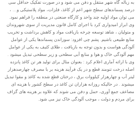
به زباله گاه شهر منتقل و دفن می شود و در صورت تفکیک حداقل سی
درصد پسماندهای سطح شهر اعم از کاغذ، فلزات، مواد پلاستیکی و… ،
می توان مواد اولیه چند واحد و کارگاه صنعتی در منطقه را فراهم نمود.
وی ابراز امیدواری کرد با اجرای کامل قانون مدیریت از سوی شهروندان
و متولیان ، شاهد توسعه چرخه بازیافت مواد و کاهش برداشت و تخریب
منابع طبیعی باشیم. پشم چی افزود: سوزاندن پسماندها یکی از عوامل
آلودگی هواست و بدون توجه به بازیافت ، طلای کثیف به یکی از عوامل
مهم آلودگی خاک و هوا و منابع آبی سطحی و زیر سطحی تبدیل میشود .
وی با ارائه آماری اعلام کرد : بعنوان مثال برای تولید هر تن کاغذ پانزده
اصله درخت تنومند قطع و در یک فرآیند هزینه بر با مصرف چهارصدهزار
لیتر آب و چهارهزار کیلووات برق ، درختان قطع شده به کاغذ و مقوا تبدیل
میشوند . در حالیکه روزانه هزاران تن کاغذ در سطح کشور با هزینه ای
مضاعف جمع آوری، حمل و دفن می شوند که علاوه بر هزینه های گزاف
برای مردم و دولت ، موجب آلودگی خاک نیز می شود.