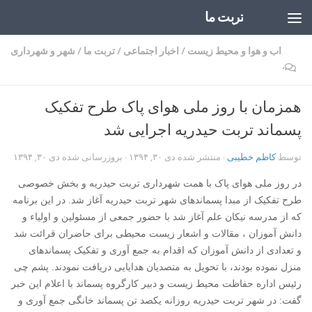
تربت ما
Skip to content
اب و هوا و محیط زیست
/
اخبار اجتماعی
/
تربت ما
/
شهر و شهرداری
۰
همزمان با روز ملی هوای پاک طرح تفکیک
پسماند تربت حیدریه اجرایی شد
توسط
کاظم خطیبی
· منتشر شده
دی ۳۰, ۱۳۹۴
· بروزرسانی شده
دی ۳۰, ۱۳۹۴
در روز ملی هوای پاک با همت شهرداری تربت حیدریه و بخش خصوصی
طرح تفکیک از مبدا پسماندهای شهر تربت حیدریه آغاز شد. در این برنامه
که از مدرسه نیکان علم آغاز شد با حضور جمعی از مسئولین و اولیاء و
دانش آموزان ، مقالات و اشعار زیست محیطی برای حاضران قرائت شد
و تعدادی از دانش آموزان که اقدام به جمع آوری و تفکیک پسماندهای
منزل نموده بودند، با تحویل به متصدیان هدایایی دریافت نمودند. پشم چی
رئیس اداره حفاظت محیط زیست و دبیر کارگروه پسماند با اعلام این خبر
گفت: در شهر تربت حیدریه روزانه یکصد تن پسماند خانگی جمع آوری و