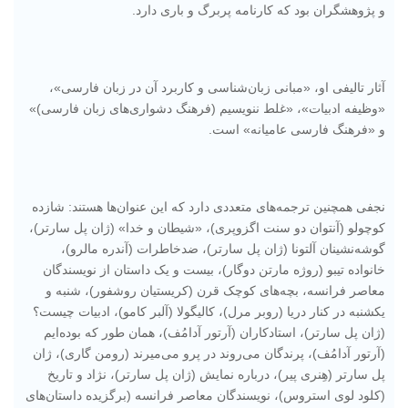
و پژوهشگران بود که کارنامه‌ پربرگ و باری دارد.
آثار تالیفی او، «مبانی زبان‌شناسی و کاربرد آن در زبان فارسی»،
«وظیفه ادبیات»، «غلط ننویسیم (فرهنگ دشواری‌های زبان فارسی)»
و «فرهنگ فارسی عامیانه» است.
نجفی همچنین ترجمه‌های متعددی دارد که این عنوان‌ها هستند: شازده
کوچولو (آنتوان دو سنت اگزوپری)، «شیطان و خدا» (ژان پل سارتر)،
گوشه‌نشینان آلتونا (ژان پل سارتر)، ضدخاطرات (آندره مالرو)،
خانواده تیبو (روژه مارتن دوگار)، بیست و یک داستان از نویسندگان
معاصر فرانسه، بچه‌های کوچک قرن (کریستیان روشفور)، شنبه و
یکشنبه در کنار دریا (روبر مرل)، کالیگولا (آلبر کامو)، ادبیات چیست؟
(ژان پل سارتر)، استادکاران (آرتور آدامُف)، همان طور که بوده‌ایم
(آرتور آدامُف)، پرندگان می‌روند در پرو می‌میرند (رومن گاری)، ژان
پل سارتر (هِنری پیر)، درباره نمایش (ژان پل سارتر)، نژاد و تاریخ
(کلود لوی استروس)، نویسندگان معاصر فرانسه (برگزیده داستان‌های