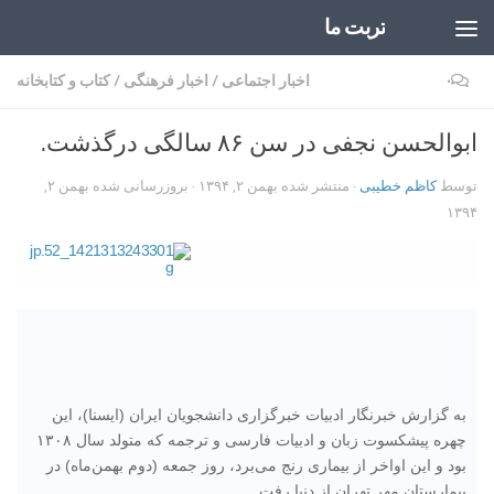
تربت ما
Skip to content
۰
اخبار اجتماعی
/
اخبار فرهنگی
/
کتاب و کتابخانه
ابوالحسن نجفی در سن ۸۶ سالگی درگذشت.
توسط
کاظم خطیبی
· منتشر شده
بهمن ۲, ۱۳۹۴
· بروزرسانی شده
بهمن ۲,
۱۳۹۴
به گزارش خبرنگار ادبیات خبرگزاری دانشجویان ایران (ایسنا)، این
چهره پیشکسوت زبان و ادبیات فارسی و ترجمه که متولد سال ۱۳۰۸
بود و این اواخر از بیماری رنج می‌برد، روز جمعه (دوم بهمن‌ماه) در
بیمارستان مهر تهران از دنیا رفت.