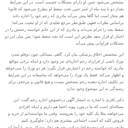
مشخص می‌شود جنین او دارای مشکلات جسمی است. در این شرایط
بعداز دو یا سه ماه از عمر جنین بحث سقط او مطرح می‌شود که قانونا
هم مجاز است اما گاها پیش می‌آید مادری که رحم خود را اجاره داده
براساس نظرات فقهی طبق‌نظر مرجع تقلیدی که از او تبعیت می‌کند؛
سقط بچه را حرام می‌داند و مادری که از این خانم خواسته رحمش را در
اختیار او قرار بدهد نظرش این است که بچه سقط شود؛ پس میان این دو
مشکلات فراوانی پیش می‌آید.
این متخصص اخلاق پزشکی بیان کرد: گاهی مسائلی چون دوقلو شدن
نوزاد ناشی از قرارداد رحم اجاره‌ای نیز وجود دارد و اینکه برخی مواقع
مادری که خواسته رحم در اختیارش قرار بگیرد؛ هر دو نوزاد را نمی‌خواهد
و اظهار می‌کند فقط یک نوزاد را می‌خواهد که متاسفانه در این شرایط
نیز تکلیف اجاره دهنده رحم مشخص نیست و هیچ قانون و مرجعی برای
رسیدگی به این موضوع وجود ندارد.
دکتر باقری با اشاره به انتشار آگهی درخصوص اجاره رحم گفت: این
مساله‌ای است که ما درمورد پیوند اعضا هم داریم و اینکه افرادی
می‌خواهند مثلا یک کلیه خود را بفروشند. وقتی ما نتوانسته‌ایم از خرید و
فروش کلیه که آسیب اجتماعی بیشتری هم دارد؛ جلوگیری کنیم
طبیعی‌ست که موضوع اجاره دادن رحم هم دچار مشکل شود تا آنجا که