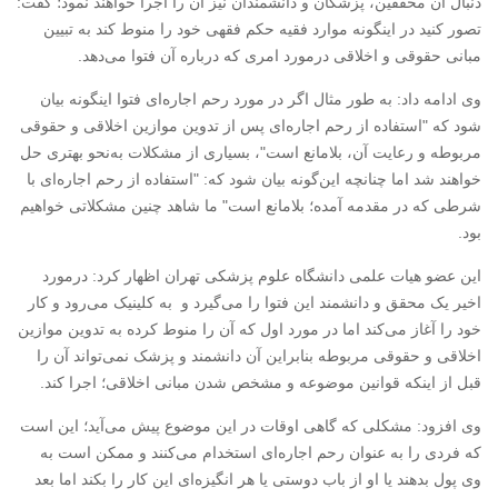
دنبال آن محققین، پزشکان و دانشمندان نیز آن را اجرا خواهند نمود؛ گفت:
تصور کنید در اینگونه موارد فقیه حکم فقهی خود را منوط کند به تبیین
مبانی حقوقی و اخلاقی درمورد امری که درباره آن فتوا می‌دهد.
وی ادامه داد: به طور مثال اگر در مورد رحم اجاره‌ای فتوا اینگونه بیان
شود که "استفاده از رحم اجاره‌ای پس از تدوین موازین اخلاقی و حقوقی
مربوطه و رعایت آن، بلامانع است"، بسیاری از مشکلات به‌نحو بهتری حل
خواهند شد اما چنانچه این‌گونه بیان شود که: "استفاده از رحم اجاره‌ای با
شرطی که در مقدمه آمده؛ بلامانع است" ما شاهد چنین مشکلاتی خواهیم
بود.
این عضو هیات علمی دانشگاه علوم پزشکی تهران اظهار کرد: درمورد
اخیر یک محقق و دانشمند این فتوا را می‌گیرد و به کلینیک می‌رود و کار
خود را آغاز می‌کند اما در مورد اول که آن را منوط کرده به تدوین موازین
اخلاقی و حقوقی مربوطه بنابراین آن دانشمند و پزشک نمی‌تواند آن را
قبل از اینکه قوانین موضوعه و مشخص شدن مبانی اخلاقی؛ اجرا کند.
وی افزود: مشکلی که گاهی اوقات در این موضوع پیش‌ می‌آید؛ این است
که فردی را به عنوان رحم اجاره‌ای استخدام می‌کنند و ممکن است به
وی پول بدهند یا او از باب دوستی یا هر انگیزه‌ای این کار را بکند اما بعد