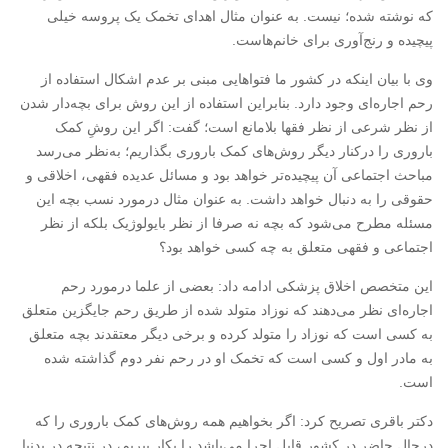
که نوشته شده؛ نیست. به عنوان مثال اهدای تخمک یک پروسه خیلی
پیچیده و رنج‌آوری برای خانم‌هاست.
وی با بیان اینکه در کشور ما فتواهایی مبنی بر عدم اشکال استفاده از
رحم اجاره‌ای وجود دارد. بنابراین استفاده از این روش برای بچه‌دار شدن
از نظر شرعی از نظر فقها بلامانع است؛ گفت: اگر این روشِ کمک
باروری را درکنار دیگر روش‌های کمک باروری بگذاریم؛ به‌نظر می‌رسد
مباحث اجتماعی آن پیچیده‌تر خواهد بود و مسائل عدیده فقهی، اخلاقی و
حقوقی را به دنبال خواهد داشت. به عنوان مثال درمورد نسب بچه این
مسئله مطرح می‌شود که بچه نه صرفا از نظر بایولوژیک بلکه از نظر
اجتماعی و فقهی متعلق به چه کسی خواهد بود؟
این متخصص اخلاق پزشکی ادامه داد: بعضی از علما درمورد رحم
اجاره‌ای نظر می‌دهند که نوزاد متولد شده از طریق رحم جایگزین متعلق
به کسی است که نوزاد را متولد کرده و برخی دیگر معتقدند بچه متعلق
به مادر اول و کسی‌ است که تخمک او در رحم نفر دوم گذاشته شده
است.
دکتر باقری تصریح کرد: اگر بخواهیم همه روش‌های کمک باروری را که
درحال حاضر در کشور قابل اجرا می‌باشد را بکار ببریم، در نتیجه در بدنیا