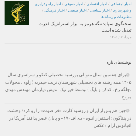
اخبار اجتماعی
/
اخبار اقتصادی
/
اخبار حقوقی
/
اخبار راه و ترابری
و شهرسازی
/
اخبار سیاسی
/
اخبار صنعتی
/
اخبار فرهنگی
/
مطبوعات و رسانه ها
سخنگوی سپاه: تنگه هرمز به ابزار استراتژیک قدرت
تبدیل شده است
مرداد ۱۷, ۱۴۰۵
نوشته‌های تازه
برای هفتمین سال متوالی بورسیه تحصیلی کنکو ر سراسری سال
۱۴۰۵ همه رشته های تحصیلی شهرستان تربت حیدریه ( زاوه ، محولات
،جلگه رخ ، کدکن و بایگ ) توسط خیر نیک اندیش دیارمان مهندس مهدی
مروج
چین هم پس از ایران و روسیه کارت «فراصوت» را رو کرد/ وحشت
در پنتاگون؛ استقرار انبوه «دی‌اف‑۱۷» و پایان عصر پدافند آمریکا در
اقیانوس آرام +عکس