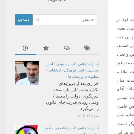
جستجو
 اولا در
برای:
های بعدی
 بین همه
نی هستند،
 و تعداد
عه توافق
اخبار اجتماعی
/
اخبار حقوقی
/
اخبار
سیاسی
/
اخبار فرهنگی
/
انتخابات
/
ت ائتلاف،
مطبوعات و رسانه ها
حدت میان
خرازی بعد از دروغ‌های
نند آقای
تکذیب‌شده؛ این بار نسخه
سرنگونی دولت را پیچید /
ت. لیستی
وقتی رویای قدرت جای قانون
ایش خاصی
را می‌گیرد
فاده شده
مرداد ۱۶, ۱۴۰۵
یگر است.
اخبار اجتماعی
/
اخبار اقتصادی
/
اخبار
 نیز این