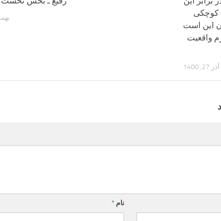
ر برابر این
رفیع ـ بخش نخست
کوچکی
بهمن 3, 
ن این است
م واقعیت
آذر 27, 1400
نام
*