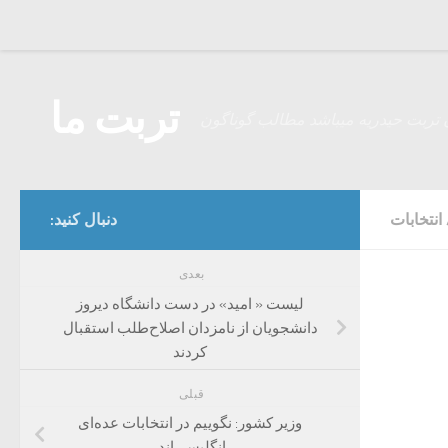
Skip to content
تربت ما
 تربت حیدریه میباشد مطالب گوناگون
انتخابات
دنبال کنید:
بعدی
لیست « امید» در دست دانشگاه دیروز
دانشجویان از نامزدان اصلاح‌طلب استقبال
کردند
قبلی
وزیر کشور: نگوییم در انتخابات عده‌ای
انگلیسی‌اند