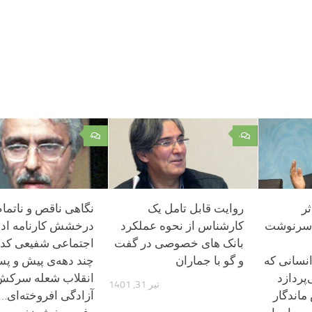
۰
۰
ثر
روایت قابل تامل یک
نگاهی ناقص و ناتمام
ر سرنوشت
کارشناس از نحوه عملکرد
درخشش کارنامه ادب
بانک های خصوصی در گفت
اجتماعی شفیعی کدک
انسانی که
و گو با جماران
چند دهه‌ی پیش و پس
پردازد
انقلاب شعله سرکش
تیر 31, 1401
ماندگار
آزادگی افروخته‌ای…