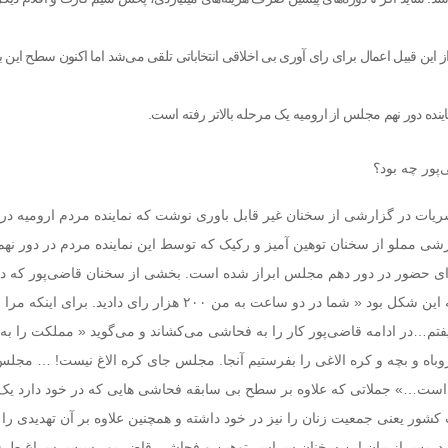
ین قبیل اعمال برای رای آوری بی اخلاقی انتخاباتی تلقی می‌شد اما اکنون سطح این ب
اینده دور نهم مجلس از ارومیه یک مرحله بالاتر رفته است.
پور چه بود؟
ریات در گزارشی از سخنان غیر قابل باوری نوشت که نماینده مردم ارومیه د
رشی مملو از سخنان توهین آمیز و رکیک که توسط این نماینده مردم در دور نهم
ی حضور در دور دهم مجلس ابراز شده است. بخشی از سخنان قاضی‌پور که در
گزارش انتشار می‌یابد به این شکل بود « شما د‌ر د‌و ساعت به من ۲۰۰ هزار رای د‌اد‌ید‌. بر
یفتم…در ادامه قاضی‌پور کار را به فحاشی می‌کشاند و می‌گوید « مملکت را به 
ر روباه و بچه و کره الاغی را بفرستیم آنجا. مجلس جای کره الاغ نیست! … مجل
 است…» جملاتی که علاوه بر سطح بی سابقه فحاشی هایی که در خود دارد یک
کشور یعنی جمعیت زنان را نیز در خود داشته و همچنین علاوه بر آن تهدیدی را 
دارد. پس از بیان این سخنان سراسر توهین و فحاشی قاضی‌پور سپس سراغ طر