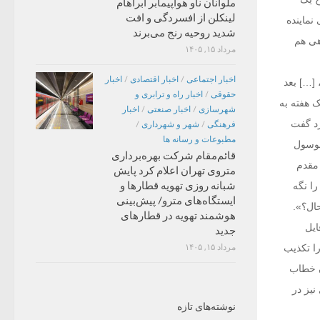
ملوانان ناو هواپیمابر آبراهام
لینکلن از افسردگی و افت
مایند‌ه
شدید روحیه رنج می‌برند
هی هم
مرداد ۱۵, ۱۴۰۵
اخبار اجتماعی
/
اخبار اقتصادی
/
اخبار
[…] بعد‌
حقوقی
/
اخبار راه و ترابری و
‌. […]!یک هفته به
شهرسازی
/
اخبار صنعتی
/
اخبار
رد‌ گفت
فرهنگی
/
شهر و شهرداری
/
مطبوعات و رسانه ها
 سوسول
قائم‌مقام شرکت بهره‌برداری
مقد‌م
متروی تهران اعلام کرد پایش
شبانه روزی تهویه قطارها و
را نگه
ایستگاه‌های مترو/ پیش‌بینی
حال؟».
هوشمند تهویه در قطارهای
ایل
جدید
ا تکذیب
مرداد ۱۵, ۱۴۰۵
ن خطاب
نیز در
نوشته‌های تازه