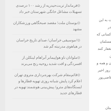
فرماندار تربت‌حیدریه از رشد ۱۰۰ درصدی
تسهیلات مشاغل خانگی شهرستان خبر داد
به این
بوستان ملت؛ مقصد صبحگاهی ورزشکاران
‌ر
مشهد
 کسانی که
/موسیقی خراسان/ صدای تاریخ خراسان
ه مسلمان
در هیاهوی مدرنیته گم شد
غفار کنند
ملوانان ناو هواپیمابر آبراهام لینکلن از
ن و همه و
افسردگی و افت شدید روحیه رنج می‌برند
روز اخیر
قائم‌مقام شرکت بهره‌برداری متروی تهران
قاضی‌پور
اعلام کرد پایش شبانه روزی تهویه قطارها و
ایستگاه‌های مترو/ پیش‌بینی هوشمند تهویه در
قطارهای جدید
تان