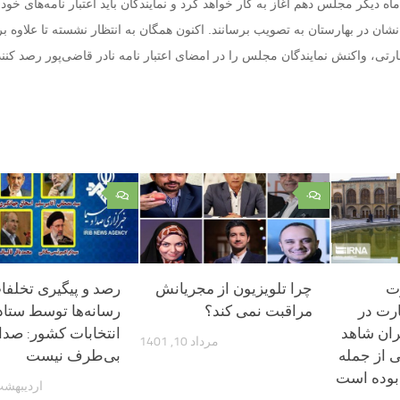
ه دیگر مجلس دهم آغاز به کار خواهد کرد و نمایندگان باید اعتبار نامه‌های خود ر
ان در بهارستان به تصویب برسانند. اکنون همگان به انتظار نشسته تا علاوه بر
تی، واکنش نمایندگان مجلس را در امضای اعتبار نامه نادر قاضی‌پور رصد کنند
۰
۰
ت
چرا تلویزیون از مجریانش
رصد و پیگیری تخلفا
رت در
مراقبت نمی کند؟
رسانه‌ها توسط ستاد
ران شاهد
انتخابات کشور: صدا
مرداد 10, 1401
 از جمله
بی‌طرف نیست
بوده است
اردیبهشت 7, 6