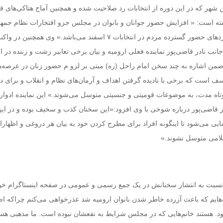
ین شهر که در این دوره از انتخابات رد صلاحیت شده و همچنین آماج هتاکی‌های ق
فته است: « افزایش حضور جوانان و بانوان در مجلس جزو افتخارات نظام جمه
اسلامی و یکی از دستاوردهای حضور گسترده مردم در انتخابات ۷ اسفند می‌باشد.» وی همچنین
نب نادر قاضی‌پور نماینده فعلی ارومیه و بیان برخی تعابیر زشت و زننده در ار
من اشاره به چند سخن امام راحل (ره) مبنی بر لزو م حضور زنان در عرصه‌ه
ف است که برخی با نادیده گرفتن اهداف و آرمان‌های نظام و انقلاب و برای دس
تاه مدت، به موضوعات قومیتی و جنسیتی متوسل می‌شوند.» این نماینده ادوا
در قاضی‌پور درباره شوخی با وی افزود:«این سخنان کذب و سخیف بوده و در ای
یی می‌شود تا اینگونه افراد برای مطرح کردن خود به بیان هر دروغی و اظهارا
لامی متوسل نشوند.»
 نسبت به انتشار سخنانش در یک جمع رسمی و عمومی در صفحه اینستاگرام خو
ایم که باعث آزرده خاطر شدن بانوان ارومیه شد عذرخواهی می‌کنم چراکه اص
بود. هستند خانم‌هایی که در مجلس شرایط به نفعشان نبوده است. ما مذهبی هستی