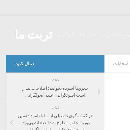
Skip to content
تربت ما
 تربت حیدریه میباشد مطالب گوناگون
انتخابات
دنبال کنید:
بعدی
تندروها آسوده بخوابند؛ اصلاحات بیدار
است اصولگرایی؛ علیه اصولگرایی
قبلی
در گفت‌وگوی تفصیلی ایسنا با نامزد دهمین
دوره مجلس مطرح شد انتقادات بی‌پرده
سیدمهدی هاشمی از اصولگرایان