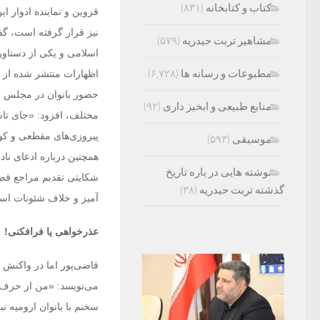
کتاب و کتابخانه
(۸۳۱)
قزوین و نماینده ادوار ا
نیز قرار گرفته است، گ
مشاهیر تربت حیدریه
(۵۷۹)
مطبوعات و رسانه ها
(۶,۷۲۸)
اظهارات منتشر شده از جا
حضور بانوان در مجلس ض
منابع طبیعی و ابخیز داری
(۹۲)
مختلف، افزود: «جای تاس
پیروزی‌های مقطعی و کو
موسیقی
(۵۹۳)
همچنین درباره ادعای نا
نوشته هایی در باره تاریخ
شکایتی تقدیم مراجع قضا
گذشته تربت حیدریه
(۳۸)
آمیز و خلاف شئونات اس
عذرخواهی یا فرافکنی!
قاضی‌پور اما در واکنش
می‌نویسد: «من از حرف‌ه
سخنم با بانوان ارومیه ن