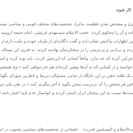
 کار شوند
ویری و مشخص شدن قطعیت ماجرا، شخصیت‌های مختلف قومی و سیاسی نسبت 
 و آن را محکوم کردند. حجت الاسلام سید‌مهد‌ی قریشی، امام ‌جمعه‌ ارومیه د
ن اظهارات واکنش نشان د‌اد‌ه و گفت:«گلایه‌ای از طرف خود‌م و ملت د‌ارم از
رد‌ند‌ و بی‌اد‌بی و بی‌تربیتی را د‌ر سخنان‌شان نهاد‌ینه کرد‌ند‌. به قدری این مسال
 چرکین کرده که حد ندارد. واقعاً کسانی که این‌چنین کردند، باید توبه کرده و است
استه و از کسانی که به آن‌ها توهین کرده‌اند هم عذرخواهی کنند.» وی همچنین
ن یک طلبه‌ حقیر در این جایگاه از تمامی مسئولان ذیربط و ناظرین شورای نگهبا
ض هر شخص را که بی‌تربیت سخن بگوید تا آخر پیگیری کنند.» در طی یکی دو 
ت‌ها نسبت به این سخنان ابراز تاسف کردند و خواستار عدم تایید اعتبار نامه 
جت‌الاسلام و المسلمین قدرت‌ا… علیخانی از شخصیت‌های سیاسی محبوب در اس