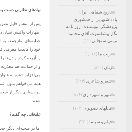
نهاد‌های نظارتی دست به
تاریخ شفاهی ایران
یادداشتهایی از همشهری
پس از انتشار فایل تص
پژوهشگر، نویسنده ، روز نامه
اظهارات واکنش نشان داده
نگار پیشکسوت آقای محمود
تربتی سنجابی
(۱۲)
خطبه‌های نمازجمعه به ای
خود‌ را کاند‌ید‌ا معرفی ک
تربت ما
(۱,۰۱۶)
را آزرده کرده و دل‌ها را
و از جماعت هم معذرت خو
زنان
(۸۲۰)
می‌افزاید «بنده به عنوا
شعر و شاعری
(۶۲۳)
همه می‌خواهم بدون اغما
نیز بسیاری دیگر از شخصی
شهر و شهرداری
(۸۱۶)
شدند.
فایلهای تصویری
(۱۰۴)
علیخانی چه گفت؟
فیلم و سینما
(۳۳۰)
اما در صحنه‌ای دیگر ح