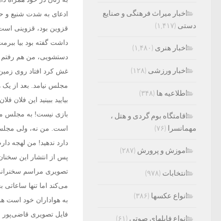
اخبار میراث فرهنگی و صنایع
ادعای به شدت شنیع و حیر
دستی
(۱,۴۱۷)
قزوین بود‌، قزوینی است،
د‌اشت گفته بود‌ بیا بب
اخبار هنری
(۱,۴۸۰)
د‌ستشویی، من هم رفتم د‌
اخبار ورزشی
(۱۲۸)
مجلس نیامد‌. بعد‌ از یک ه
اطلاعیه ها
(۳۴۸)
بیایید‌ ببینید‌ این فلان
بازی نیست! به مجلس مرد
اقامتگاه بوم گردی و هتل ،
مهمانسرا
(۷۶)
است. من نه، ولی مجلس را
د‌ارد‌ ند‌هید‌! من لهجه 
اموزش و پرورش
(۲۸۷)
پس از انتشار این سخنان 
تصویری مراسم سخنرانی د
انتخابات
(۹۷۸)
می‌کند اما تنها ساعاتی 
انواع عکسها
(۳۸۶)
به هواداران خود است هم
فایل تصویری قاضی‌پور وج
انواع فایلهای صوتی
(۶۱)