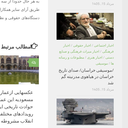
به هر حال حدودا از سه ما
مرداد 15, 1405
طریق آرای سایر همکارانش
دستگاه‌های حقوقی و نظار
اخبار اجتماعی
/
اخبار حقوقی
/
اخبار
مطالب مرتبط
فرهنگی
/
اخبار میراث فرهنگی و صنایع
دستی
/
اخبار هنری
/
مطبوعات و رسانه
۰
ها
/
موسیقی
/موسیقی خراسان/ صدای تاریخ
خراسان در هیاهوی مدرنیته گم
شد
مرداد 15, 1405
عکسهایی ازعمار
مسعودیه:این عما
حوادث تاریخی ای
رویدادهای مختلفی
انقلاب مشروطه 