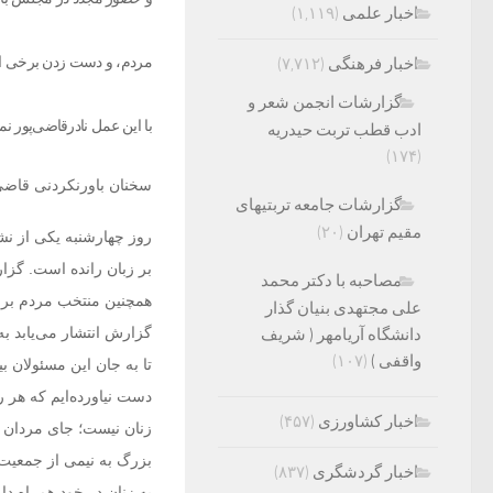
اخبار علمی
(۱,۱۱۹)
مردم، و دست زدن برخی از ا
اخبار فرهنگی
(۷,۷۱۲)
گزارشات انجمن شعر و
با این عمل نادرقاضی‌پور نم
ادب قطب تربت حیدریه
(۱۷۴)
سخنان باورنکردنی قاضی‌
گزارشات جامعه تربتیهای
مقیم تهران
(۲۰)
روز چهارشنبه یکی از نش
بر زبان رانده است. گزا
مصاحبه با دکتر محمد
همچنین منتخب مردم برا
علی مجتهدی بنیان گذار
دانشگاه آریامهر ( شریف
واقفی )
(۱۰۷)
تا به جان این مسئولان ب
د‌ست نیاورد‌ه‌ایم که ه
اخبار کشاورزی
(۴۵۷)
زنان نیست؛ جای مرد‌ان
بزرگ به نیمی از جمعیت 
اخبار گردشگری
(۸۳۷)
به زنان در خود همراه 