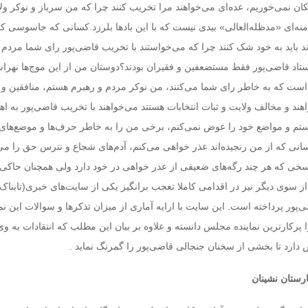
تکان نمی‌خوریم، عده‌ای می‌خواهند مرا تخریب کنند چرا که من سرباز و نوکر ولا
خامنه‌ای «مدظله‌العالی» بیدی نیست که با این بادها بلرزد.کسانی که جاسوسی کر
د باید به خود شک کنند چرا که می‌خواستند با تخریب قاضی‌پور رای شما مردم ر
 ستاد قاضی‌پور فقط مستضعفین و فقیران بودند؟دوستان من از این موج‌ها نهراس
یی است که به خاطر رای شما می‌کنند، من نوکر مردم و رهبرم هستم، منافقین و
هند و مخالف ولایت و ثبات انتخابات هستند می‌خواهند با تخریب قاضی‌پور به 
تم و مواضع خود را عوض نمی‌کنم، برخی من را به خاطر حرف‌ها و موضع‌های ث
انی که از من رنجیده‌اند عذر خواهی می‌کنم، آدم‌های شجاع و نترس حق را می‌
اسخی که هر چند رگه‌های ضعیفی از عذر خواهی در خود دارد ولی همچنان حاکی 
 سوی دیگر نیز در اقدامی کاملا تعجب برانگیز یکی از سایت‌های خبری(تابناک)
ور پرداخته است. این سایت با ارایه آماری از میزان تذکر‌ها و سوالات این نما
پرکارترین نماینده مجلس دانسته و علاوه بر بیان این مطلب که انتقادات به وی
دارد تا بخشی از سخنان جنجالی قاضی‌پور را گمرنگ نماید .
ارستان نشینان