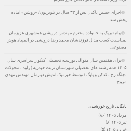
اجرای حسین پاکدل پس از ۳۳ سال در تلویزیون/ «روشن» آماده
پخش شد
پیام تبریک به خانواده محترم مهندس درویشی همشهری عزیزمان
بمناسبت کسب مدال فرزندشان محمد رضا درویشی در المپیاد هوش
مصنوعی
برای هفتمین سال متوالی بورسیه تحصیلی کنکو ر سراسری سال
۱۴۰۵ همه رشته های تحصیلی شهرستان تربت حیدریه ( زاوه ، محولات
،جلگه رخ ، کدکن و بایگ ) توسط خیر نیک اندیش دیارمان مهندس مهدی
مروج
بایگانی تاریخ خورشیدی
مرداد ۱۴۰۵
(۸۶)
تیر ۱۴۰۵
(۸)
خرداد ۱۴۰۵
(۵)