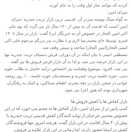
کردند که بتوانند نماز اول وقت را به جای آورند.
سرای امین:
به گواه سنگ نوشته سردر آن، قدیمی ترین بازار تربت حیدریه 'سرای
امین' است که قدمت آن به بیش از ۱۲۰ سال باز می گردد که نوه علی
اکبر امین التجار در خصوص آن به خبرنگار ایرنا گفت: بازار در سال ۱۳۰۸
قمری توسط حاج محمدرضا لاری و با نظارت پدر بزرگم مرحوم علی اکبر
امینی التجار(امین التجار) ساخته و سپس وقف شد.
مصطفی امینی با بیان اینکه در آن دوران، فرش دستباف تربت حیدریه تنها
در این بازار عرضه می شد، و لذا به آن بازار فرش فروش ها نیز گفته
می شد، افزود: موضوع وقفنامه نیز اختصاص درآمد حاصل به طلاب علوم
دینی، حوزه علمیه تربت حیدریه و مستخدمان حوزه علمیه، ۱۰ روز روضه
خوانی در صحن بازار در دهه محرم، اطعام مساکین، و کمک به رفتگران
شهرداری بوده که هنوز اجرا می شود.
بازار کفاش ها یا کفش فروش ها:
کمی پایین تر از سرای امین، بازار کفاش ها به چشم می خورد که در این
خصوص مجتبی چرخیان از تولید کنندگان کفش قدیمی تربت حیدریه با
بیش از۴۰ سال اقامت در این بازار گفت: هرچند امروز تنها فروشندگان
کفش در اینجا حضور دارند، اما زمانی در این بازار علاوه بر فروش،