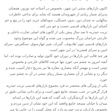
اکنون بازارهای سنتی این شهر، بخصوص در آستانه عید نوروز، همچنان
پذیرای شمار زیادی از شهروندان هستند که شاید برای تداعی خاطرات
سالهایی نه چندان دور، بدون خستگی، سوداهای خرید خود را در پیچ و خم
آشنای این بازارهای قدیمی جست و جو می کنند.
تربت حیدریه تا صد سال پیش یکی از کانون های اصلی تجارت داخلی و
خارجی خراسان بزرگ محسوب می شده و گواه این موضوع وجود
بازارهای قدیمی چون 'هادیوف، گمرک، شیر چهارسوق، سنگفرش، سرای
امین و سرای قیصریه' در این شهر است.
هر چند قالب این بازارها در دوران خود کانون تولید و صادرات بوده اند، اما
آنچه امروز به چشم می خورد تنها عرضه کالاهای خارجی و بخصوص
چینی است و مهمتر آنکه معماری مغازه ها نیز بتدریج دچار آسیب شده و
دیگر رد و نشانی از آن معماری بسیار زیبای سنتی در آن به چشم نمی
خورد.
یکی از ویژگی های منحصر به فرد مجموع بازارهای قدیمی تربت حیدریه
قرار گرفتن در جنب مسجد جامع شهر است و برای دادن نشانی دقیق تر
از این بازارها به گردشگران، باید گفت که همه این بازارها در ابتدای
میدان یا خیابان مسجد جامع واقعند که این خود نشان از تدین مردم و
بخصوص بازاریان تربت حیدریه دارد که محل کسب را در جایی بنا می