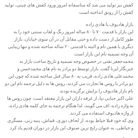
کفش نیز تولید می شد که متاسفانه امروز ورود کفش های چینی، تولید
کفش را از رونق انداخته است.
بازار هادیوف یا هادی زاده:
این بازار با قدمت ۷۰ تا ۸۰ ساله امروز رنگ و لعاب سنتی خود را به
طور کامل از دست داده و حتی مقابل آن در آن سوی خیابان، بازار
دیگری با همین نام و البته با قدمتی ۲۰ ساله ساخته شده و تنها زیبایی
آن وجه تسمیه نام این بازار است.
محمدجعفر نفتی در خصوص وجه تسمیه و تاریخ ساخت بازار به
خبرنگار ایرنا گفت: بازار توسط دو برادر به نام های محمدحسن و
محمدعلی هادی زاده، قریب به ۸۰ سال قبل ساخته شده که چون این
دو برادر با روس ها تجارت می کردند، روس ها به دلیل ترجمه نام این دو
نام بازار هادیوف را برایش برگزیده بودند.
علی اکبر جنابی نیا، از غرفه داران این بازار معتقد است: چون روس ها
به واژه زاده، اف می گویند، لذا هنگام ترجمه به جای کلمه هادی زاده،
از واژه هادیوف استفاده می کردند.
وی که خود قبلا خیاط بوده، از لحاف دوزی، قماش، پنبه زنی، مسگری
و خیاطی، به عنوان رایج ترین صنوف این بازار در دوران قدیم یاد کرد.