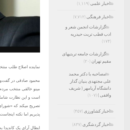
اخبار علمی
(۱,۱۱۹)
اخبار فرهنگی
(۷,۷۱۲)
گزارشات انجمن شعر و
ادب قطب تربت حیدریه
(۱۷۴)
گزارشات جامعه تربتیهای
مقیم تهران
(۲۰)
نماینده اصلاح طلب منتخ
مصاحبه با دکتر محمد
محمود صادقی در گفت‌وگو
علی مجتهدی بنیان گذار
دانشگاه آریامهر ( شریف
مینو خالقی منتخب مردم 
واقفی )
(۱۰۷)
است و این نظارت شامل ه
تصریح میکند که «شورای 
اخبار کشاورزی
(۴۵۷)
پذیریم اما نکته اینجاس
اخبار گردشگری
(۸۳۷)
ابطال آرای یک کاندیدا ب