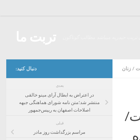
Skip to content
تربت ما
 تربت حیدریه میباشد مطالب گوناگون
ات
/
زنان
دنبال کنید:
بعدی
در اعتراض به ابطال آرای مینو خالقی
منتشر شد؛متن نامه شورای هماهنگی جبهه
اصلاحات اصفهان به رییس‌جمهور
ت/
قبلی
ه
مراسم بزرگداشت روز مادر