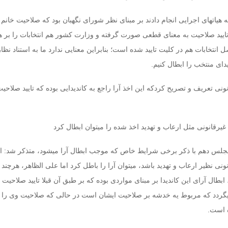
هیاتهای اجرایی انجام دادند بر مبنای نظر شورای نگهبان بود که صلاحیت خانم 
ین تایید صلاحیت به معنای قطعی صورت گرفته و وزارت کشور هم انتخابات را بر 
انتخابات هم در کلیت تایید شده است؛ بنابراین معنایی ندارد ما به استناد نظا
دای منتخب را ابطال کنیم.
انونی تعریف و تصریح کردکه این اخذ آرا راجع به کاندیدایی بوده که تایید صلاح
 غیرقانونی مثل ارعاب و تهدید اخذ شده را میتوان ابطال کرد
جلس دهم با ذکر برخی شرایط خاص که موجب ابطال آرا میشود، متذکر شد: اگ
ونی نظیر ارعاب و تهدید باشد، میتوان آرا را باطل کرد اما علی الظاهر، هرچند 
طال آرای این کاندیدا بر مبنای مواردی بوده که بر طبق آن قبلا تایید صلاحیت
گردد که مربوط یه خدشه بر صلاحیت ایشان است در حالی که صلاحیت وی را قب
ه است.