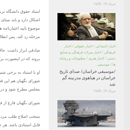
مرداد 15, 1405
استاد حقوق دانشگاه تر
اشکال دارد و باید مبنا
موضوع تایید اعتبارنامه 
مرحله رد کند، پس ابطا
اخبار اجتماعی
/
اخبار حقوقی
/
اخبار
صادقی ابراز داشت: حالا
فرهنگی
/
اخبار میراث فرهنگی و صنایع
دستی
/
اخبار هنری
/
مطبوعات و رسانه
بروند که در اینصورت برگ
ها
/
موسیقی
/موسیقی خراسان/ صدای تاریخ
او با استناد به برخی ش
خراسان در هیاهوی مدرنیته گم
شورای نگهبان هم این قض
شد
مجلس مطرح شود و در ای
مرداد 15, 1405
شورای نگهبان فارغ از ف
منتخب اصلاح طلب مردم ت
قابل استنادی باشد. هر