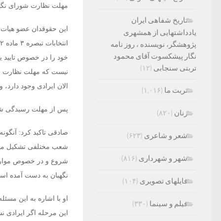
مهلت نظارت شورای نگهب
تاریخ شفاهی ایران
این حقوقدان عضو هیات 
یادداشتهایی از همشهری
پژوهشگر، نویسنده ، روز نامه
نگار پیشکسوت آقای محمود
خود را در خصوص تایید یا
تربتی سنجابی
(۱۲)
نیست که مهلت نظارت شو
الان ایرادی وجود دارد،
تربت ما
(۱,۰۱۶)
پس از مهلت رسیدگی شورا
زنان
(۸۲۰)
شعر و شاعری
(۶۲۳)
شعب مختلفی تشکیل میشود
شهر و شهرداری
(۸۱۶)
شروع و در خصوص موارد و
نگهبان به دست آمده اس
فایلهای تصویری
(۱۰۴)
او با اشاره به این مسئ
فیلم و سینما
(۳۳۰)
این مرحله اگر ایرادی ن