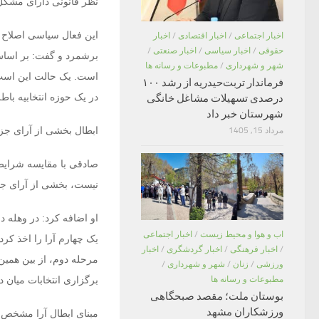
نظر قانونی دارای مشکل 
این فعال سیاسی اصلاح ط
اخبار اجتماعی
/
اخبار اقتصادی
/
اخبار
حقوقی
/
اخبار سیاسی
/
اخبار صنعتی
/
برشمرد و گفت: بر اساس 
شهر و شهرداری
/
مطبوعات و رسانه ها
است. یک حالت این است که
فرماندار تربت‌حیدریه از رشد ۱۰۰
در یک حوزه انتخابیه باط
درصدی تسهیلات مشاغل خانگی
شهرستان خبر داد
ابطال بخشی از آرای جزئ
مرداد 15, 1405
صادقی با مقایسه شرایط ذ
نیست، بخشی از آرای جزئ
او اضافه کرد: در وهله 
اب و هوا و محیط زیست
/
اخبار اجتماعی
یک چهارم آرا را اخذ کرده
/
اخبار فرهنگی
/
اخبار گردشگری
/
اخبار
مرحله دوم، از بین همین 
ورزشی
/
زنان
/
شهر و شهرداری
/
مطبوعات و رسانه ها
برگزاری انتخابات میان 
بوستان ملت؛ مقصد صبحگاهی
ورزشکاران مشهد
مبنای ابطال آرا مشخص