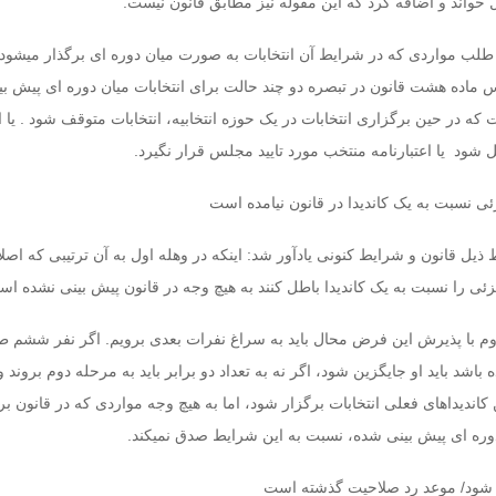
خواند و اضافه کرد که این مقوله نیز مطابق قانون نیست.
لب مواردی که در شرایط آن انتخابات به صورت میان دوره ای برگذار میشود 
ماده هشت قانون در تبصره دو چند حالت برای انتخابات میان دوره ای پیش ب
 در حین برگزاری انتخابات در یک حوزه انتخابیه، انتخابات متوقف شود . یا ا
ل شود یا اعتبارنامه منتخب مورد تایید مجلس قرار نگیرد.
ی نسبت به یک کاندیدا در قانون نیامده است
یل قانون و شرایط کنونی یادآور شد: اینکه در وهله اول به آن ترتیبی که اصلا
ی را نسبت به یک کاندیدا باطل کنند به هیچ وجه در قانون پیش بینی نشده اس
دوم با پذیرش این فرض محال باید به سراغ نفرات بعدی برویم. اگر نفر ششم ط
 باشد باید او جایگزین شود، اگر نه به تعداد دو برابر باید به مرحله دوم بروند و
کاندیداهای فعلی انتخابات برگزار شود، اما به هیچ وجه مواردی که در قانون بر
دوره ای پیش بینی شده، نسبت به این شرایط صدق نمیکند.
 شود/ موعد رد صلاحیت گذشته است