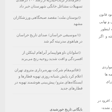
تسهیلات مشاغل خانگی شهرستان خبر داد
د قانون
بوستان ملت؛ مقصد صبحگاهی ورزشکاران
عی و نهایی
مشهد
 اینطور
/موسیقی خراسان/ صدای تاریخ خراسان
ه و اگر
در هیاهوی مدرنیته گم شد
ملوانان ناو هواپیمابر آبراهام لینکلن از
افسردگی و افت شدید روحیه رنج می‌برند
 چنین مواردی
قائم‌مقام شرکت بهره‌برداری متروی تهران
ه ها
اعلام کرد پایش شبانه روزی تهویه قطارها و
رای
ایستگاه‌های مترو/ پیش‌بینی هوشمند تهویه در
قطارهای جدید
 افزود در
 نشده-
بایگانی تاریخ خورشیدی