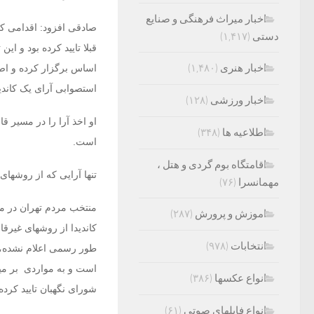
اخبار میراث فرهنگی و صنایع
صادقی افزود: اقدامی که 
دستی
(۱,۴۱۷)
قبلا تایید کرده بود و ا
اخبار هنری
(۱,۴۸۰)
اساس برگزار کرده و اصل 
استصوابی آرای یک کاندی
اخبار ورزشی
(۱۲۸)
او اخذ آرا را در مسیر ق
اطلاعیه ها
(۳۴۸)
است.
اقامتگاه بوم گردی و هتل ،
تنها آرایی که از روشهای
مهمانسرا
(۷۶)
منتخب مردم تهران در م
اموزش و پرورش
(۲۸۷)
کاندیدا از روشهای غیرقان
انتخابات
(۹۷۸)
طور رسمی اعلام نشده، اب
است و به مواردی بر می
انواع عکسها
(۳۸۶)
شورای نگهبان تایید کرد
انواع فایلهای صوتی
(۶۱)