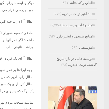
کتاب و کتابخانه
(۸۳۱)
دیگر وظیفه شورای نگهب
مورد بررسی قرار می ده
مشاهیر تربت حیدریه
(۵۷۹)
ابطال آرا در مرحله کنون
مطبوعات و رسانه ها
(۶,۷۲۸)
صادقی تصمیم شورای نگهب
منابع طبیعی و ابخیز داری
(۹۲)
داشت: اگر نظر آنها بر 
وجاهت قانونی ندارد.
موسیقی
(۵۹۳)
نوشته هایی در باره تاریخ
ابطال آرای یک فرد در ق
گذشته تربت حیدریه
(۳۸)
او به ایرادها بر نظر شو
ابطال رای داریم که کل 
ابطال کل آرای یک حوزه 
یک برگه که پنج رای در آ
نماینده منتخب مردم تهر