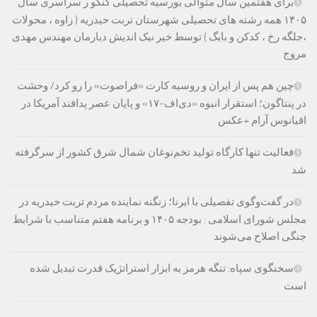
برای هفتمین سال متوالی بورسیه تحصیلی کنکو ر سراسری سال
۱۴۰۵ همه رشته های تحصیلی شهرستان تربت حیدریه ( زاوه ، محولات
،جلگه رخ ، کدکن و بایگ ) توسط خیر نیک اندیش دیارمان مهندس مهدی
مروج
چین هم پس از ایران و روسیه کارت «فراصوت» را رو کرد/ وحشت
در پنتاگون؛ استقرار انبوه «دی‌اف‑۱۷» و پایان عصر پدافند آمریکا در
اقیانوس آرام +عکس
فعالیت تنها کارگاه تولید تخم‌نوغان شمال شرق کشور از سرگرفته
شد
در گفت‌وگوی تفصیلی با ایرنا؛ زنگنه نماینده مردم تربت حیدریه در
مجلس شورای اسلامی : بودجه ۱۴۰۵ و برنامه هفتم متناسب با شرایط
جنگی اصلاح می‌شوند
سخنگوی سپاه: تنگه هرمز به ابزار استراتژیک قدرت تبدیل شده
است