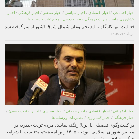
اخبار اجتماعی
/
اخبار اقتصادی
/
اخبار سیاسی
/
اخبار صنعتی
/
اخبار فرهنگی
/
اخبار
کشاورزی
/
اخبار میراث فرهنگی و صنایع دستی
/
مطبوعات و رسانه ها
فعالیت تنها کارگاه تولید تخم‌نوغان شمال شرق کشور از سرگرفته شد
مرداد 17, 1405
اخبار اجتماعی
/
اخبار اقتصادی
/
اخبار حقوقی
/
اخبار سیاسی
/
اخبار صنعت و معدن
/
اخبار فرهنگی
/
اخبار کشاورزی
/
مطبوعات و رسانه ها
در گفت‌وگوی تفصیلی با ایرنا؛ زنگنه نماینده مردم تربت حیدریه در
مجلس شورای اسلامی : بودجه ۱۴۰۵ و برنامه هفتم متناسب با شرایط
جنگی اصلاح می‌شوند