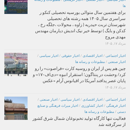
ها
برای هفتمین سال متوالی بورسیه تحصیلی کنکو ر
سراسری سال ۱۴۰۵ همه رشته های تحصیلی
شهرستان تربت حیدریه ( زاوه ، محولات ،جلگه رخ ،
کدکن و بایگ ) توسط خیر نیک اندیش دیارمان مهندس
مهدی مروج
مرداد ۱۷, ۱۴۰۵
اخبار اجتماعی
/
اخبار اقتصادی
/
اخبار حقوقی
/
اخبار سیاسی
/
اخبار صنعتی
/
مطبوعات و رسانه ها
چین هم پس از ایران و روسیه کارت «فراصوت» را رو
کرد/ وحشت در پنتاگون؛ استقرار انبوه «دی‌اف‑۱۷» و
پایان عصر پدافند آمریکا در اقیانوس آرام +عکس
مرداد ۱۷, ۱۴۰۵
اخبار اجتماعی
/
اخبار اقتصادی
/
اخبار سیاسی
/
اخبار صنعتی
/
اخبار فرهنگی
/
اخبار کشاورزی
/
اخبار میراث فرهنگی و صنایع
دستی
/
مطبوعات و رسانه ها
فعالیت تنها کارگاه تولید تخم‌نوغان شمال شرق کشور
از سرگرفته شد