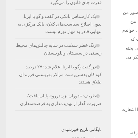
قدرت جای قانون را می‌گیرد
صبور من
یک کارشناس بانکی در گفت و گو با ایرنا:
 من
بدون اصلاح سیاست‌های کلان، بانک مرکزی به
 خواندم
تنهایی قادر به مهار تورم نیست
 که
زنگ خطر سلامت در سایه چالش‌های محیط
ی پخته
زیستی در سیستان و بلوچستان
شکر می
در گفت‌وگو با ایرنا اعلام شد؛ ۲۷ درصد
کودکان بدسرپرست مراکز بهزیستی فرزندان
طلاق هستند
ظریف: «دوران بزن‌دررو» پایان یافت/
ضرورت گذار از تهدیدمداری به فرصت‌مداری
ا اشعارت
بایگانی تاریخ خورشیدی
رفته