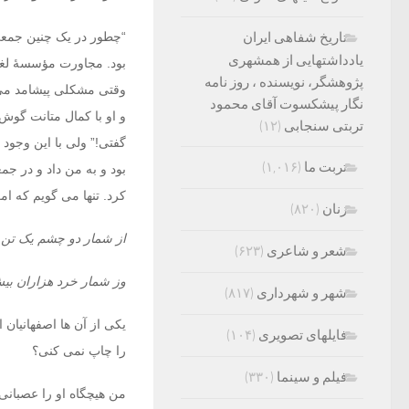
تاریخ شفاهی ایران
“چطور در یک چنین جمع
یادداشتهایی از همشهری
بود. مجاورت مؤسسۀ لغت 
پژوهشگر، نویسنده ، روز نامه
وقتی مشکلی پیشامد می 
نگار پیشکسوت آقای محمود
و او با کمال متانت گوش
تربتی سنجابی
(۱۲)
گفتی!” ولی با این وجود
تربت ما
(۱,۰۱۶)
بود و به من داد و در جم
کرد. تنها می گویم که ا
زنان
(۸۲۰)
از شمار دو چشم یک تن 
شعر و شاعری
(۶۲۳)
وز شمار خرد هزاران بی
شهر و شهرداری
(۸۱۷)
یکی از آن ها اصفهانیان 
فایلهای تصویری
(۱۰۴)
را چاپ نمی کنی؟
فیلم و سینما
(۳۳۰)
من هیچگاه او را عصبانی ن