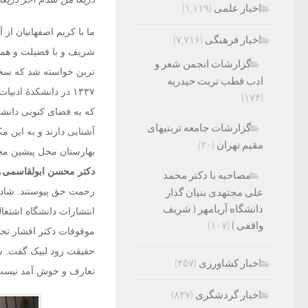
اخبار علمی
(۱,۱۱۹)
ما با کریم اصفهانیان از
اخبار فرهنگی
(۷,۷۱۶)
شریف و با فضیلت و همچو
گزارشات انجمن شعر و
ادب قطب تربت حیدریه
۱۳۳۷ در دانشکدۀ ادب
(۱۷۴)
که به فضای کنونی دانشگا
گزارشات جامعه تربتیهای
آشنایی دارند و به این م
مقیم تهران
(۲۰)
بهارستان محل پیشین مج
دکتر محسن ابولقاسمی
،
مصاحبه با دکتر محمد
رحمت حق پیوستند. شادرو
علی مجتهدی بنیان گذار
دانشگاه آریامهر ( شریف
انتشارات دانشگاه اشتغا
واقفی )
(۱۰۷)
موقوفات دکتر افشار تحت
حقیقت زود لبیک گفت. ش
اخبار کشاورزی
(۴۵۷)
تعارف و خوش آمد نیست.
اخبار گردشگری
(۸۳۷)