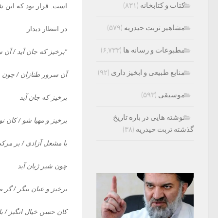
کتاب و کتابخانه
(۸۳۱)
است. قرار بود که این ش
مشاهیر تربت حیدریه
(۵۷۹)
در انتظار دیدار
مطبوعات و رسانه ها
(۶,۷۳۳)
“
برخیز که جان آید / آن 
منابع طبیعی و ابخیز داری
(۹۲)
آن سرور طنازان / چون ر
موسیقی
(۵۹۳)
برخیز که جان آید
نوشته هایی در باره تاریخ
برخیز و مهیا شو / کان ن
گذشته تربت حیدریه
(۳۸)
با مشعل آزادی / بر مر
چون شیر ژیان آید
برخیز و عیان بنگر / گر 
کان حسن خیال انگیز / با 