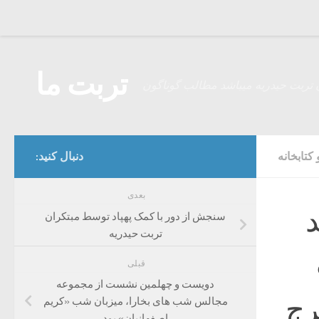
Skip to content
تربت ما
 تربت حیدریه میباشد مطالب گوناگون
کتابخانه
دنبال کنید:
بعدی
د
سنجش از دور با کمک پهپاد توسط مبتکران
تربت حیدریه
قبلی
دویست و چهلمین نشست از مجموعه
رج
مجالس شب های بخارا، میزبان شب «کریم
اصفهانیان» بود