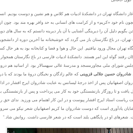
 آغاز دانشگاه تهران در دانشکدۀ ادبیات هم کلاس و هم نشین و دوست بودیم. انس
ن نام خود «کریم» و از کرامت های انسانی به حد وافر بهره مند بود. چون از 
یات تهران، در باغ نگارستان باز می گردد که خوشبختانه ما آخرین دوره از دانشجوی
ه تهران مجال ورود نیافتیم. این حال و هوا و فضا و کتابخانه بود به هر حال کس
کان رفتند گواه این امر هستند. دانشکدۀ ادبیات فارسی در باغ نگارستان همجوار ب
لس شورای ملی مجاورمسجد و مدرسۀ عالی سپهسالار بود. از اساتید هم دروۀ 
شادروان حسین جلالی قزوینی
که عالم زادگان و نخبگان دروۀ ما بودند که با در
ان اصفهانیان پس از اخذ درجۀ لیسانس به عنایت شادروان ایرج افشار در ادا
ل یافت و تا روزگار بازنشستگی خود به کار می پرداخت و پس از بازنشستگی به
 ریاست استاد ایرج افشار پیوست و در این کار اهتمام می ورزید. ندای حق را
ایان یادآوری است که دوست شادروان ما کریم اصفهانیان شعر نیکو می سرود 
 شعرهای او در پایگاهی بلند است که در شعر فارسی داشت. روانش شاد.”