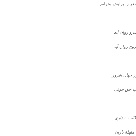
عر را برایش بخوانم:
سرو روان آید
وح روان آید
ور جهان افروز
کب حق جوئی
طالب دیداری
هلهلۀ یاران