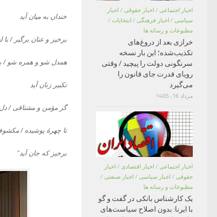
اخبار اجتماعی
/
اخبار حقوقی
/
اخبار
خندان به میان آید
سیاسی
/
اخبار فرهنگی
/
انتخابات
/
مطبوعات و رسانه ها
برخیز و عنان برگیر / با
خرازی بعد از دروغ‌های
تکذیب‌شده؛ این بار نسخه
همدل شو و همره شو / بی
سرنگونی دولت را پیچید / وقتی
رویای قدرت جای قانون را
می‌گیرد
تکبیر زنان آید
مرداد 16, 1405
گر مؤمن و مشتاقی / دل 
تا چهرۀ پوشیده / مکشوف
برخیز که جان آید”
اخبار اجتماعی
/
اخبار اقتصادی
/
اخبار
حقوقی
/
اخبار سیاسی
/
اخبار صنعتی
/
مطبوعات و رسانه ها
یک کارشناس بانکی در گفت و گو
با ایرنا: بدون اصلاح سیاست‌های