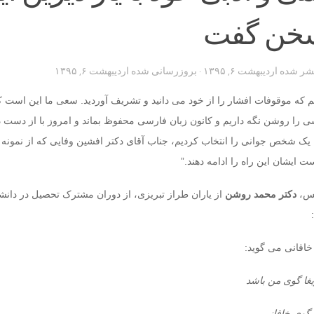
سخن گفت
تشر شده
اردیبهشت ۶, ۱۳۹۵
· بروزرسانی شده
اردیبهشت ۶, ۱۳۹۵
که موقوفات افشار را از خود می دانید و تشریف آوردید. سعی ما این است ک
سی را روشن نگه داریم و کانون زبان فارسی محفوظ بماند و امروز با از دست د
یک شخص جوانی را انتخاب کردیم، جناب آقای دکتر افشین وفایی که از نمونه 
ت ایشان این راه را ادامه دهند.”
لس،
دکتر
محمد روشن
از یاران طراز تبریزی، از دوران مشترک تحصیل در دانشگ
اقانی می گوید:
غا گوی من باشد
 گوی خاقانی