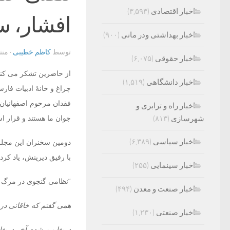
اخبار اقتصادی
(۳,۵۹۳)
افشار، 
اخبار بهداشتی ودر مانی
(۹۰۰)
توسط
کاظم خطیبی
· من
اخبار حقوقی
(۶,۰۷۵)
از حاضرین تشکر می کنم 
اخبار دانشگاهی
(۱,۵۱۹)
چراغ و خانۀ ادبیات فار
فقدان مرحوم اصفهانیان 
اخبار راه و ترابری و
شهرسازی
(۸۱۳)
جوان ما هستند و قرار اس
اخبار سیاسی
(۶,۳۸۹)
دومین سخنران این مج
با رفیق دیرینش، یاد کرد:
اخبار سینمایی
(۲۵۵)
“نظامی گنجوی در مرگ خ
اخبار صنعت و معدن
(۴۹۴)
همی گفتم که خاقانی دری
اخبار صنعتی
(۱,۲۳۰)
دریغا من شدم آخر دریغا