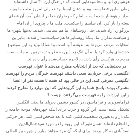
هوشیاری آنها و محاسبه‌هایی است که در خلال این ۳۰ سال داشته‌اند.
زمان سابق فضا بسته بود و اذهان ایستا بودند، ولی امروز ملت ما پویا،
بیدار و هوشیار شده است. امام که رضوان خدا بر ایشان آمد، آن فضای
بسته را باز کرد. آن طلسم را شکست. ملت ما با پیروی از آن امام
بزرگوار، آزاد شدند. حتی روستاهای ما هم سیاسی شدند. نه‌تنها شهری‌ها
و سیاست‌مداران ما، بلکه روستایی‌ها هم سیاست‌مدار شدند. بنابراین
انتخابات مردم، مربوط به اندیشه آنها است و انصافا نباید به این موضوع
خدشه‌ای وارد کرد یا به آن انگ زد. این به نظر بنده، توهین به ملت است.
مردم به هرکسی رأی دادند، بالاخره حساب‌شده رأی داده‌اند.
در بحث‌هایی که بعد از انتخابات مطرح می‌شد با عنوان فهرست
انگلیسی، برخی جریان‌ها سعی داشتند فهرست خبرگان مردم را فهرست
انگلیسی معرفی کنند. این در حالی بود که هفت تا هشت نفر از اعضا
مشترک بودند. پاسخ شما به این گروه‌هایی که این موارد را مطرح کردند
و این ایرادات را به فهرست می‌گرفتند، چیست؟
فراماسونری و فراماسون در کشور دشمن دیرپای ما یعنی انگلیس
تشکیل شده است. این گروه و حزب برای اینکه چهره‌های موجه جامعه را
لکه‌دار و به‌تعبیری شخصیت‌کشی کنند تا بعد شخص‌کشی کنند، هر حرکتی
را انجام داده‌اند. همان‌طورکه این رویه را در مورد سیدجمال‌الدین
اسدآبادی به کار بردند. برای اینکه آن مرد مجاهد مبارز و چهره بین‌المللی