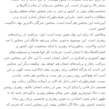
بسیار بالا برخوردار است. این مجلس می‌تواند از تمام ارگان‌ها و
شخصیت‌های مؤثر در کشور و حتی به بیان شخص مقام معظم رهبری
مطالبات داشته باشد. بنابراین همان‌طورکه ایشان اشاره کردند و در
آیین‌نامه این مجلس هم آمده است، مجلس خبرگان بالاترین نهاد حاکمیت
کشور است.
وظایفی که برای این نهاد تعیین شده است؛ اول، مراقبت از برنامه‌های
رهبری است. این موضوع به‌خوبی نشان می‌دهد جایگاه این مجلس تا چه
اندازه والاست. به‌طوری‌که رهبری با اینکه شخصیت اول کشور و
فصل‌الخطاب‌ها با ایشان است، فرمانده کل قوا هستند و مسئولیت‌های
مهم کشوری و لشکری در اختیار ایشان است، با این حال این مجلس حتی
مراقب رفتار و برنامه‌های ایشان هم خواهد بود. وظیفه دیگر این مجلس
این است که هرگاه اتفاقی برای رهبری بیفتد (بالاخره سنت الهی بر این
است که هیچ‌کس روی زمین در هر پست و مقامی هم باشد، ماندنی
نیست. همان‌طورکه امام راحل که الان در آستانه سالگرد رحلت وی
هستیم، دار فانی را وداع کردند، پس از رحلت ایشان تکلیف رهبری روشن
شد.) حالا امیدواریم طول عمر مقام معظم رهبری به‌گونه‌ای باشد که تا
ظهور امام عصر احتیاجی به تعیین رهبری و جانشینی برای روز مبادا
نداشته باشیم. ولی حالا اگر اتفاقی بیفتد، این مجلس است که فردی که