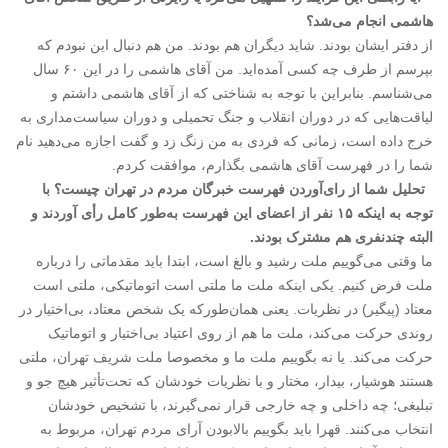
هاشمی انجام می‌شد؟
از دفتر ایشان بودند. شاید دیگران هم بودند. من هم دنبال این نبودم که
بپرسم از طرف چه کسی آمده‌اید. من آقای هاشمی را در این ۶۰ سال
می‌شناسم. بنابراین با توجه به شناختی که از آقای هاشمی داشتم و
لیاقت‌هایی که در دوران انقلاب و جنگ تحمیلی و دوران سیاست‌مداری به
خرج داده است، زمانی که فردی به من زنگ زد و گفت اجازه می‌دهید نام
شما را در فهرست آقای هاشمی بگذارم، موافقت کردم.
تحلیل شما از رای‌آوردن فهرست خبرگان مردم در تهران چیست؟ با
توجه به اینکه ۱۵ نفر از اعضای این فهرست به‌طور کامل رأی آوردند و
البته چندنفری هم مشترک بودند.
ما وقتی می‌گوییم ملت رشید و بالغ است، ابتدا باید مقدماتی را درباره
ملت فرض کنیم. یکی اینکه ملت ما ملتی است اتوماتیکی، ملتی است
معتاد (پیگیر) در نظریات. یعنی همان‌طورکه یک شخص معتاد، بی‌اختیار در
روندی حرکت می‌کند، ملت ما هم از روی اعتیاد بی‌اختیار و اتوماتیک
حرکت می‌کند. یا نه بگوییم ملت ما و مخصوصا ملت شریف تهران، ملتی
هستند هوشیار، بیدار، مختار و با نظریات خودشان که تحت‌تأثیر هیچ جو و
تبلیغی؛ چه داخلی و چه خارجی قرار نمی‌گیرند، با تشخیص خودشان
انتخاب می‌کنند. قهرا باید بگوییم بالابودن آرای مردم تهران، مربوط به