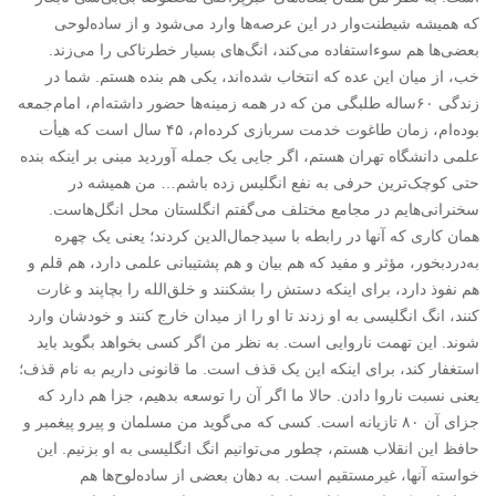
که همیشه شیطنت‌وار در این عرصه‌ها وارد می‌شود و از ساده‌لوحی
بعضی‌ها هم سوءاستفاده می‌کند، انگ‌های بسیار خطرناکی را می‌زند.
خب، از میان این عده که انتخاب شده‌اند، یکی هم بنده هستم. شما در
زندگی ۶۰ساله طلبگی من که در همه زمینه‌ها حضور داشته‌ام، امام‌جمعه
بوده‌ام، زمان طاغوت خدمت سربازی کرده‌ام، ۴۵ سال است که هیأت
علمی دانشگاه تهران هستم، اگر جایی یک جمله آوردید مبنی بر اینکه بنده
حتی کوچک‌ترین حرفی به نفع انگلیس زده باشم… من همیشه در
سخنرانی‌هایم در مجامع مختلف می‌گفتم انگلستان محل انگل‌هاست.
همان کاری که آنها در رابطه با سیدجمال‌الدین کردند؛ یعنی یک چهره
به‌درد‌بخور، مؤثر و مفید که هم بیان و هم پشتیبانی علمی دارد، هم قلم و
هم نفوذ دارد، برای اینکه دستش را بشکنند و خلق‌الله را بچاپند و غارت
کنند، انگ انگلیسی به او زدند تا او را از میدان خارج کنند و خودشان وارد
شوند. این تهمت ناروایی است. به نظر من اگر کسی بخواهد بگوید باید
استغفار کند، برای اینکه این یک قذف است. ما قانونی داریم به نام قذف؛
یعنی نسبت ناروا دادن. حالا ما اگر آن را توسعه بدهیم، جزا هم دارد که
جزای آن ۸۰ تازیانه است. کسی که می‌گوید من مسلمان و پیرو پیغمبر و
حافظ این انقلاب هستم، چطور می‌توانیم انگ انگلیسی به او بزنیم. این
خواسته آنها، غیرمستقیم است. به دهان بعضی از ساده‌لوح‌ها هم