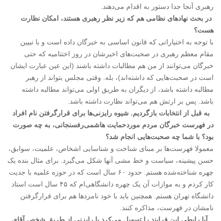
رهبری آنجا جدا دستور به اقدام می‌دهند.
در بحث نهادهای نظامی هم که زیر نظر رهبری هستند، امکان نظارت
هست؟
با توجه به اختیاراتی که قانون اساسی به خبرگان داده است و با تبیین
مقام معظم رهبری در صحبت‌های اخیرشان در روز اختتامیه که حتی
خبرگان می‌توانند از من هم مطالبات داشته باشند (این عین عبارت ایشان
است در صحبت‌هایی که داشته‌اند)، بله. وقتی مجلس بتواند از رهبر
مطالبه داشته باشد، از دیگران به طریق اولی می‌تواند مطالبه داشته
باشد. پس بر ارتش هم می‌تواند نظارت داشته باشد.
به قبل از انتخابات بازگردیم. شیوه رایزنی‌ها برای قرارگرفتن نام افراد
در فهرست خبرگان مردم موردحمایت هاشمی‌رفسنجانی، به چه صورت
بود؟ با شما چه صحبت‌هایی انجام شد؟
معمولا فهرست‌ها بر مبنای شناخت و شناسایی اشخاص، علمیت، سوابق،
حسن پیشینه، سیاست و خط مشی آنها شکل می‌گیرد. برای مثال بنده یک
چهره شناخته‌شده هستم. حدود ۶۰ سال است که در حوزه علمیه با جدیت
کار کردم و به موازات آن یک چهره دانشگاهی‌ام که ۴۵ سال است استاد
دانشگاه تهران هستم. همچنین باید با خود نامزدها هم برای قرارگرفتن
نامشان در فهرست، مذاکره کنند.
آیا رابطی این فرایند را تسهیل می‌کرد یا رایزنی از طریق شخص آقای