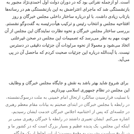
است. او ازجمله نفراتی بود که در دوران دولت اول احمدی‌نژاد مجبور به
بازنشستگی شد که ماجرای اعتراضش به این بازنشستگی هم در رسانه‌ها
بازتاب زیادی داشت. با او درباره ساختار داخلی مجلس خبرگان و روز
افتتاحیه مجلس و انتخاب رئیس و ترکیب هیأت‌رئیسه به گفت‌وگو نشستم.
بررسی ساختار مجلس خبرگان و نحوه نظارت نمایندگان این مجلس از آن
جهت مهم به نظر می‌رسد که تصمیمات این مجلس در صحن غیرعلنی
اتخاذ می‌شود و معمولا از نحوه مراودات آن جزئیات دقیقی در دسترس
نیست. با آیت‌الله درباره این جزئیات صحبت کردم که ماحصل آن در پی
می‌آید.
برای شروع شاید بهتر باشد به نقش و جایگاه مجلس خبرگان و وظایف
این مجلس در نظام جمهوری اسلامی بپردازیم.
با تسلیت فرارسیدن سالگرد ارتحال امام خمینی به ملت درسوگ‌نشسته،
در رابطه با مجلس خبرگان در ابتدای صحبتم به بیانات مقام معظم رهبری
در جلسه‌ای که پس از اختتامیه اجلاس خبرگان خدمت ایشان رسیدیم،
اشاره می‌کنم. ایشان تعبیری داشتند در رابطه با خبرگان رهبری مبنی بر
اینکه این مجلس، یک پدیده عظیم و بسیار بزرگ است که در کشور ما و
در تاریخ سیاست بشریت به وقوع پیوست؛ از این لحاظ از یک جایگاه