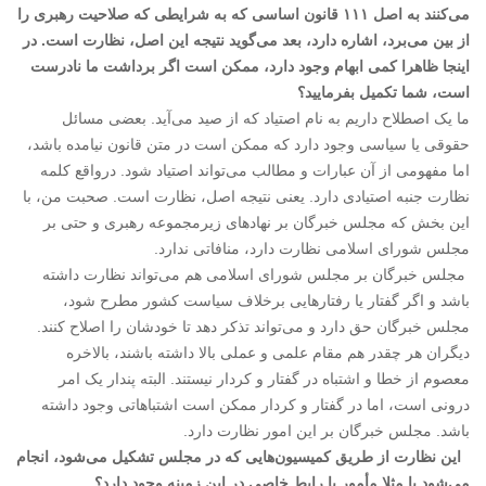
می‌کنند به اصل ۱۱۱ قانون اساسی که به شرایطی که صلاحیت رهبری را
از بین می‌برد، اشاره دارد، بعد می‌گوید نتیجه این اصل، نظارت است. در
اینجا ظاهرا کمی ابهام وجود دارد، ممکن است اگر برداشت ما نادرست
است، شما تکمیل بفرمایید؟
ما یک اصطلاح داریم به نام اصتیاد که از صید می‌آید. بعضی مسائل
حقوقی یا سیاسی وجود دارد که ممکن است در متن قانون نیامده باشد،
اما مفهومی از آن عبارات و مطالب می‌تواند اصتیاد ‌شود. درواقع کلمه
نظارت جنبه اصتیادی دارد. یعنی نتیجه اصل، نظارت است. صحبت من، با
این بخش که مجلس خبرگان بر نهاد‌های زیرمجموعه رهبری و حتی بر
مجلس شورای اسلامی نظارت دارد، منافاتی ندارد.
مجلس خبرگان بر مجلس شورای اسلامی هم می‌تواند نظارت داشته
باشد و اگر گفتار یا رفتارهایی برخلاف سیاست کشور مطرح شود،
مجلس خبرگان حق دارد و می‌تواند تذکر دهد تا خودشان را اصلاح کنند.
دیگران هر چقدر هم مقام علمی و عملی بالا داشته باشند، بالاخره
معصوم از خطا و اشتباه در گفتار و کردار نیستند. البته پندار یک امر
درونی است، اما در گفتار و کردار ممکن است اشتباهاتی وجود داشته
باشد. مجلس خبرگان بر این امور نظارت دارد.
این نظارت از طریق کمیسیون‌هایی که در مجلس تشکیل می‌شود، انجام
می‌شود یا مثلا مأمور یا رابط خاصی در این زمینه وجود دارد؟