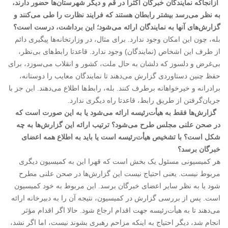
ازآنجا‌که نمایندگان خبرگان اکثرا در قم و دیگر شهرستان‌ها حضور دارند،
به نظر می‌رسد بیشتر رابطان هستند که فرایند نظارت را طی می‌کنند و
گزارش‌های آنها به نمایندگان ارائه می‌شود؛ این برداشت، درست است؟
بله، چون این امکان وجود ندارد. برای مثال، در وزارتخانه‌ها پیگیری دائم
از طرف این اشخاص (نمایندگان) وجود ندارد. قاعدتا رابط‌های بی‌نظر،
بی‌غرض و دلسوز که دلشان به حال ملت، کشور و انقلاب می‌سوزد، برای
حفظ چنین دستاوردی گزارش می‌دهند تا نمایندگان معایب را دوستانه،
برادرانه و خیرخواهانه برطرف کنند. بله، رابط‌ها اطلاع می‌دهند. این جز با
جریان‌گرفتن از طریق رابط، قاعدتا راه دیگری ندارد.
گزارش‌ها فقط به هیأت‌رئیسه ارائه می‌شود یا به این صورت است که
در صحن علنی مجلس طرح می‌شود؟ ترتیب ارائه این گزارش‌ها به چه
شکل است؟ با تشخیص هیأت‌رئیسه است یا باید به اطلاع همه اعضای
خبرگان برسد؟
هر کمیسیونی مسئول یک بخش است که قهرا این به کمیسیون دیگری
مربوط نیست. یعنی احتیاج نیست این گزارش‌ها در صحن علنی مطرح
شود یا به نظر سایر اعضای خبرگان برسد. این مربوط به خود کمیسیون
است. پس از بررسی گزارش در کمیسیون، نتیجه آن را به دبیرخانه ارائه
می‌دهند تا به هیأت‌رئیسه جهت اقدام ارجاع شود. حالا اگر اقدام مؤثر
انجام شد، دیگر احتیاج به اینکه مزاحم رهبری بشوند نیست، اما اگر نشد،