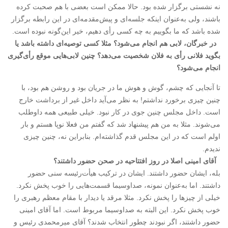
نه نشستی برگزار شده بود. حالا ممکن است بعضی با هم صحبت کرده
باشند، ولی به‌عنوان اینکه جلسه‌ای و پیش‌مقدمه‌ای در این رابطه برگزار
شده باشد که ما بگوییم به چه کسی رأی دهیم، خیر این‌گونه نبوده است.
در خبرگان، لابی هم انجام می‌شود؟ مثلا کسی توصیه‌ای داشته باشد یا
بگوید فلانی رأی به فلان شخصیت می‌دهد؟ چنین لابی‌هایی موقع رأی‌گیری
انجام می‌شود؟
تا آنجایی که چشم، گوش و هوش ما در جریان بود و روشن هم بود، با
چنین چیزی برخورد نداشتم! به نظر می‌آید داخل غیر از برداشت خارج
است. داخل مجلس چنین جوی در کار نبود. خیلی طبیعی همه داوطلب
می‌شوند. مثلا به من هم پیشنهاد شد که گفتم من فعلا نوپا هستم و بار
اولم است که در این مجلس قدم گذاشته‌ام. بنابراین نه، چنین چیزی
ندیدم.
آقای امینی اصلا در روز افتتاحیه در صحن حضور داشتند؟
بله، ایشان حضور داشتند. ایشان در ترکیب هیأت‌رئیسه سنی حضور
داشتند. اما به‌عنوان نمونه، صداوسیما قسمت‌هایی را خوب پخش نکرد.
خیلی از چیزها را پخش نکرد. مثلا مرقد یا دیدار با مقام معظم رهبری را
خوب پخش نکرد. این البته به صداوسیما مربوط است. اما آقای امینی
حضور داشتند، اگر نبودند چطور انتخاب شدند؟ آقای میرمحمدی رئیس و