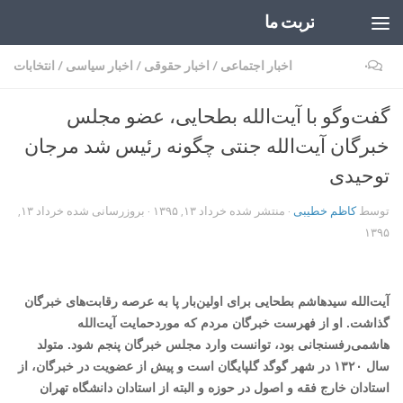
تربت ما
Skip to content
۰
اخبار اجتماعی
/
اخبار حقوقی
/
اخبار سیاسی
/
انتخابات
گفت‌وگو با آیت‌الله بطحایی، عضو مجلس
خبرگان آیت‌الله جنتی چگونه رئیس شد مرجان
توحیدی
توسط
کاظم خطیبی
· منتشر شده
خرداد ۱۳, ۱۳۹۵
· بروزرسانی شده
خرداد ۱۳,
۱۳۹۵
آیت‌الله سیدهاشم بطحایی برای اولین‌بار پا به عرصه رقابت‌های خبرگان
گذاشت. او از فهرست خبرگان مردم که موردحمایت آیت‌الله
هاشمی‌رفسنجانی بود، توانست وارد مجلس خبرگان پنجم شود. متولد
سال ۱۳۲۰ در شهر گوگد گلپایگان است و پیش از عضویت در خبرگان، از
استادان خارج فقه و اصول در حوزه و البته از استادان دانشگاه تهران