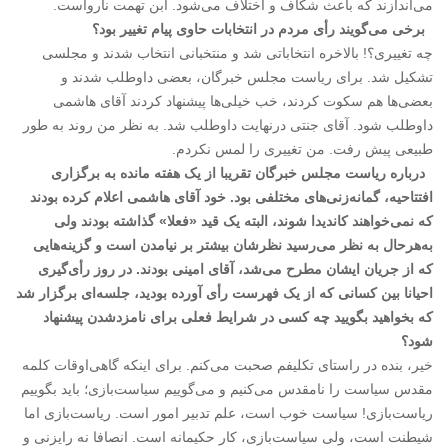
می‌اندازند که باعث شکاف و اختلاف می‌شود. ابن تهمت نارواست.
برخی می‌گویند رأی مردم در انتخابات حاوی پیام تغییر بود؟
چه تغییری؟! بالاخره انتخاباتی شد و منتخبانی انتخاب شدند و مجلسی
تشکیل شد. برای ریاست مجلس خبرگان، بعضی داوطلب ‌شدند و
بعضی‌ها هم سکوت ‌کردند، خب خیلی‌ها پیشنهاد کردند آقای هاشمی
داوطلب شود. آقای جنتی درنهایت داوطلب شد. به نظر من روند به طور
طبیعی پیش رفت. من تغییری را لمس نکردم.
درباره ریاست مجلس خبرگان تقریبا از یک هفته مانده به برگزاری
افتتاحیه، گمانه‌زنی‌های مختلفی بود. خود آقای هاشمی اعلام کرده بودند
که نمی‌خواهند کاندیدا شوند، البته یک قید «فعلا» گذاشته بودند ولی
به‌هرحال به نظر می‌رسید نظرشان بیشتر بر نیامدن است و گزینه‌هایی
که از جریان ایشان مطرح می‌شد، آقای امینی بودند. در روز رأی‌گیری
احیانا بین کسانی که از یک فهرست رأی آورده بودید، جلسه‌ای برگزار شد
که بخواهید بگویید چه کسی در شرایط فعلی برای نامزدشدن پیشنهاد
شود؟
خیر، بنده در راستای تکلیفم صحبت می‌کنم. برای اینکه گاهی‌اوقات کلمه
مقدس سیاست را نامقدس می‌کنیم و می‌گوییم سیاست‌بازی؛ باید بگوییم
ریاست‌بازی! سیاست خوب است، علم تدبیر امور است. ریاست‌بازی اما
شیطنت است، ولی سیاست‌بازی، کار حکیمانه است. انصافا نه رایزنی و