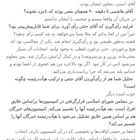
آقای امینی، معاون ایشان بودند.
آقای هاشمی تا دقیقه ۹۰ همچنان مصر بودند که نامزد نشوند؟
در جریان آن واقعا نیستم و صحبتی با ایشان نداشتم.
فرایند رأی‌گیری که آقای جنتی رأی آورد، برای شما قابل‌پیش‌بینی بود؟
خیر! من از کجا بدانم که مثلا شما می‌خواهید به چه کسی رأی بدهید؟
قضیه به‌طور طبیعی بود و رأی‌گیری انجام شد. یکی از مجالسی بود که
هیچ برخوردی، حتی برخورد لفظی به وجود نیامد. انتخابات آن بسیار
محترمانه، وزین و بی‌سروصدا و در کمال آرامش برگزار شد. پس معلوم
می‌شود لابی در کار نبود. اگر بود بالاخره من هم عضوی از اعضا بودم و
صدایم بلند می‌شد که چرا ریاست‌بازی می‌کنید.
تحلیل شما هم از رأی‌آوردن آقای جنتی و ترکیب هیأت‌رئیسه چگونه
است؟
خوب است دیگر.
در مجلس شورای اسلامی قرارگرفتن در کمیسیون‌ها براساس علایق
افراد است، بعد هیأت‌رئیسه آنها را تقسیم می‌کند. کمیسیون‌های خبرگان
هم بر اساس همین علایق تشکیل می‌شود یا هیأت‌رئیسه خبرگان آنها را
تقسیم می‌کند؟
اعضا بر حسب لیاقت‌ها و تخصصی که در آن کمیسیون دارند، انتخاب
می‌شوند. ما واقعا براساس حکم تکلیف در این عرصه کار می‌کنیم، نه به