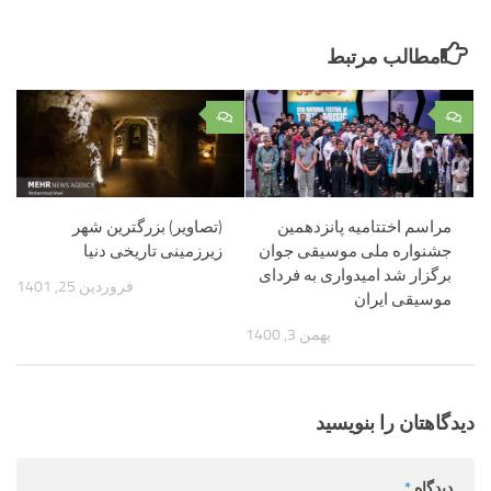
مطالب مرتبط
۰
۰
مراسم اختتامیه پانزدهمین
(تصاویر) بزرگترین شهر
جشنواره ملی موسیقی جوان
زیرزمینی تاریخی دنیا
برگزار شد امیدواری به فردای
فروردین 25, 1401
موسیقی ایران
بهمن 3, 1400
دیدگاهتان را بنویسید
دیدگاه
*