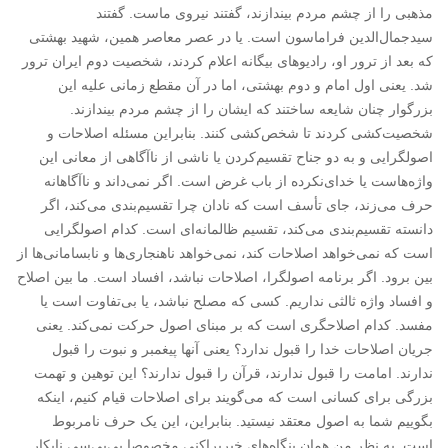
مذهبی را از چشم مردم بیندازند، گفتند نیروی ماست. گفتند
سیدجمال‌الدین فراماسون است. یا در عصر معاصر همین، شهید بهشتی
که بعد از ترور او، رادیوهای بیگانه اعلام کردند، شخصیت دوم ایران ترور
شد. یعنی اول امام و دوم بهشتی، اما در آن مقطع زمانی علیه این
بزرگوار چنان شایعه ساختند که ایشان را از چشم مردم بیندازند.
شخصیت‌کشی کردند تا شخص‌کشی کنند. بنابراین مسئله اصلاحات و
اصولگرایی و به دو جناح تقسیم‌کردن یا ناشی از ناآگاهی از معانی این
واژه‌هاست یا خدای‌نکرده از باب غرض است. اگر نمی‌داند و ناآگاهانه
حرف می‌زند، جای تأسف است که نادان چرا تقسیم‌بندی می‌کند، اگر
دانسته تقسیم‌بندی می‌کند، تقسیم ظالمانه‌ای است. کدام اصولگرایی
است که نمی‌خواهد اصلاحات کند، نمی‌خواهد ناهنجاری‌ها و نابسامانی‌ها از
بین برود. اگر برنامه اصولگرا، اصلاحات نباشد، افساد است. ما بین اصلاح
و افساد واژه ثالثی نداریم. کسی که مصلح نباشد، یا بی‌تفاوت است یا
مفسد. کدام اصلاحگری است که بر مبنای اصول حرکت نمی‌کند. یعنی
جریان اصلاحات خدا را قبول ندارد؟ یعنی آنها پیغمبر و نبوت را قبول
ندارند. امامت را قبول ندارند، قرآن را قبول ندارند؟ این توهین و تهمت
بزرگی برای کسانی است که می‌گویند برای اصلاحات قیام کنیم، اینکه
بگوییم شما به اصول معتقد نیستید. بنابراین، این یک حرف نامربوط
است. به نظر من همان بنگاه‌های خبرپراکنی مخصوصا بی‌بی‌سی نابکار