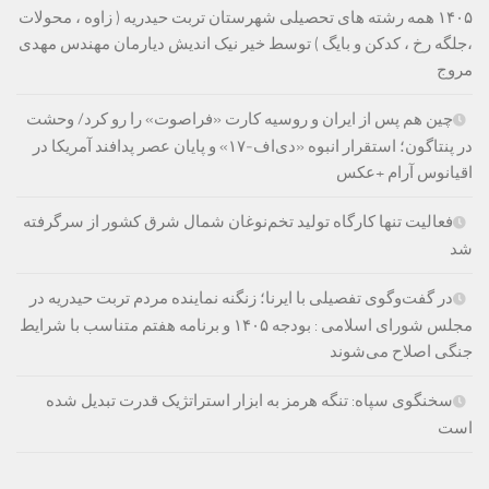
۱۴۰۵ همه رشته های تحصیلی شهرستان تربت حیدریه ( زاوه ، محولات
،جلگه رخ ، کدکن و بایگ ) توسط خیر نیک اندیش دیارمان مهندس مهدی
مروج
چین هم پس از ایران و روسیه کارت «فراصوت» را رو کرد/ وحشت
در پنتاگون؛ استقرار انبوه «دی‌اف‑۱۷» و پایان عصر پدافند آمریکا در
اقیانوس آرام +عکس
فعالیت تنها کارگاه تولید تخم‌نوغان شمال شرق کشور از سرگرفته
شد
در گفت‌وگوی تفصیلی با ایرنا؛ زنگنه نماینده مردم تربت حیدریه در
مجلس شورای اسلامی : بودجه ۱۴۰۵ و برنامه هفتم متناسب با شرایط
جنگی اصلاح می‌شوند
سخنگوی سپاه: تنگه هرمز به ابزار استراتژیک قدرت تبدیل شده
است