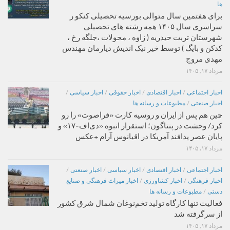
ها
برای هفتمین سال متوالی بورسیه تحصیلی کنکو ر
سراسری سال ۱۴۰۵ همه رشته های تحصیلی
شهرستان تربت حیدریه ( زاوه ، محولات ،جلگه رخ ،
کدکن و بایگ ) توسط خیر نیک اندیش دیارمان مهندس
مهدی مروج
مرداد ۱۷, ۱۴۰۵
اخبار اجتماعی
/
اخبار اقتصادی
/
اخبار حقوقی
/
اخبار سیاسی
/
اخبار صنعتی
/
مطبوعات و رسانه ها
چین هم پس از ایران و روسیه کارت «فراصوت» را رو
کرد/ وحشت در پنتاگون؛ استقرار انبوه «دی‌اف‑۱۷» و
پایان عصر پدافند آمریکا در اقیانوس آرام +عکس
مرداد ۱۷, ۱۴۰۵
اخبار اجتماعی
/
اخبار اقتصادی
/
اخبار سیاسی
/
اخبار صنعتی
/
اخبار فرهنگی
/
اخبار کشاورزی
/
اخبار میراث فرهنگی و صنایع
دستی
/
مطبوعات و رسانه ها
فعالیت تنها کارگاه تولید تخم‌نوغان شمال شرق کشور
از سرگرفته شد
مرداد ۱۷, ۱۴۰۵