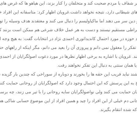
 شفاف با مردم صحبت کند و متخلفان را کنار بزند، این هیاهو ها که غرض های
 شیطانی دارد، نتیجه نخواهد داشت.غرویان اظهار کرد: متاسفانه این افراد 
دین سر می دهند اما ماکیاولیسم را دنبال می کنند و معتقدند هدف وسیله را ت
 صراطی مستقیم نیستند و دست به هر عمل خلاف شرعی هم ممکن است بزنند که 
د حوزه در مورد احتمال کاندیداتوری احمدی نژاد در انتخابات گفت: به هیچ وجه ا
فکر را معقول نمی دانم و پیروزی آن را بعید می دانم، مگر اینکه از راههای حق
د. غرویان با اشاره به برخی اظهار نظرها در مورد دعوت اصولگرایان از احمدی 
ا همان سنتی به دنبال این تفکر نخواهند رفت.
ند نباید فریب این حقه ها را بخورند و دوباره از سوراخی که چندین بار گزیده 
 به این پرسش که این احتمال وجود دارد که اصولگرایان از روحانی حمایت کنن
ن حمایت می کنند ولی نواصولگرایان سایه روحانی را با تیر می زنند، چه برسد 
انی دم خیلی از این افراد را چید و همین افراد از این موضوع حسابی شاکی هس
 شده انتقام بگیرند.