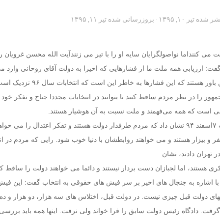
تشر شده
تیر ۱۰, ۱۳۹۵
· بروزرسانی شده
تیر ۱۱, ۱۳۹۵
 می کننداما نواصولگرایان سایه او را با تیر می زنندآیت الله محسن غرویان ر
فت: ارزیابی همه ملت ما از فشارهایی که اخیرا به دولت آقای روحانی وارد 
روشن است، همه بر این باور هستند که این فشارها به خاطر
ر را در نظر مردم ساقط کنند تا بتوانند در انتخابات مجددا جناح و تفکر خود 
نی است که همه می‌فهمند و ملت نسبت به آن هوشیار هستند.
وی افزود: نتیجه انتخابات ۷اسفند ۹۴ نشان داد که مردم طرفدار دولت هستند و تفکر اعتدال را می 
فر و بیزار هستند و می خواهند روابطشان با دنیا خوب شود. رایی که مردم در ان
تهران دادند، نشان
کری هستند، اما لجبازان دست بردار نیستند و دائما می خواهند دولت را ساقط کن
 با اشاره به جنجال های اخیر بر سر فیش های حقوقی به انتخاب گفت: این فیش ه
سهای دولت قبل چیزی نیست. در دولت قبل، اختلاس های سه هزار، دو هزار و ده 
فت. دادگاه رئیس دولت سابق را فرا خواند ولی نرفت. اینها همه باید بررسی