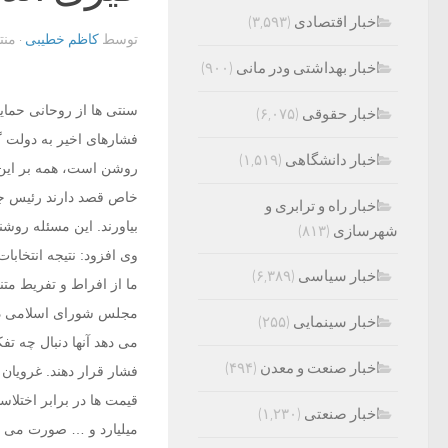
اخبار اقتصادی
(۳,۵۹۳)
توسط
کاظم خطیبی
· من
اخبار بهداشتی ودر مانی
(۹۰۰)
سنتی ها از روحانی حمایت
اخبار حقوقی
(۶,۰۷۵)
فشارهای اخیر به دولت گ
اخبار دانشگاهی
(۱,۵۱۹)
خاص قصد دارند رئیس جمهو
اخبار راه و ترابری و
بیاورند. این مسئله روش
شهرسازی
(۸۱۳)
اخبار سیاسی
(۶,۳۸۹)
ما از افراط و تفریط متن
مجلس شورای اسلامی در 
اخبار سینمایی
(۲۵۵)
می دهد آنها دنبال چه تف
اخبار صنعت و معدن
(۴۹۴)
فشار قرار دهند. غرویان
قیمت ها در برابر اختلا
اخبار صنعتی
(۱,۲۳۰)
میلیارد و … صورت می گر