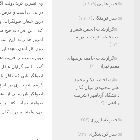
وی تصریح کرد: دولت اگر
اخبار علمی
(۱,۱۱۹)
در پی آن است و غرض های
اخبار فرهنگی
(۷,۷۱۶)
دروغ شعار اصولگرایی و 
گزارشات انجمن شعر و
کند . این افراد به هیچ
ادب قطب تربت حیدریه
امروز هم زدند. این استا
(۱۷۴)
روی کار آمدن مجدد این ت
دوباره مردم را فریب دهن
گزارشات جامعه تربتیهای
مقیم تهران
(۲۰)
گفت: اصولگرایان عاقل ی
اصولگرایانی که عاقل باش
مصاحبه با دکتر محمد
گزیده شوند. وی در پاسخ
علی مجتهدی بنیان گذار
اصولگرایان سنتی از ایشا
دانشگاه آریامهر ( شریف
واقفی )
(۱۰۷)
بخواهند حمایت کنند. روح
می‌خواهند به هر شکلی که
اخبار کشاورزی
(۴۵۷)
اخبار گردشگری
(۸۳۷)