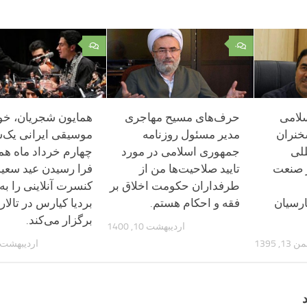
۰
۰
سلامی
حرف‌های مسیح مهاجری
همایون شجریان، خوا
خنران
مدیر مسئول روزنامه
موسیقی ایرانی یک‌ش
للی
جمهوری اسلامی در مورد
چهارم خرداد ماه همز
 صنعت
تایید صلاحیت‌ها من از
فرا رسیدن عید سعی
طرفداران حکومت اخلاق بر
کنسرت آنلاینی را به
هتل پارسیان
فقه و احکام هستم.
بردیا کیارس در تالا
برگزار می‌کند.‌
اردیبهشت 10, 1400
 13, 1395
اردیبهشت 31, 399