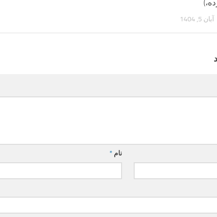
ه،)
آبان 5, 1404
نام
*