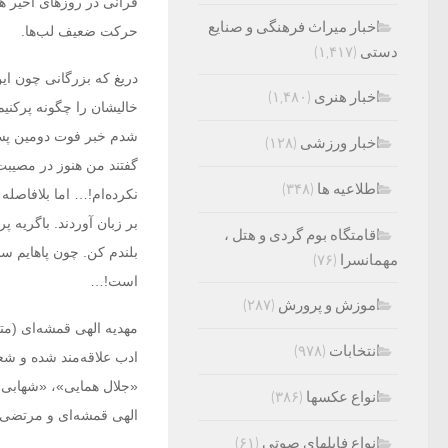
قرآنی در روزهای اخیر هم 
اخبار میراث فرهنگی و صنایع
حرکت ضعیف لب‌ها.
دستی
(۱,۴۱۷)
اخبار هنری
(۱,۴۸۰)
خالیشان را چگونه پرکنی
شدم خبر فوت دومین پسر د
اخبار ورزشی
(۱۲۸)
گفتند من هنوز در مصیبت
اطلاعیه ها
(۳۴۸)
نکرده‌ام!… اما بلافاصله
بر زبان آوردند. باگریه 
اقامتگاه بوم گردی و هتل ،
بلندم کن. چون پا‌هایم س
مهمانسرا
(۷۶)
اموزش و پرورش
(۲۸۷)
انتخابات
(۹۷۸)
ادب علاقه‌مند شده و شعر
«جلال همایی»، «شهابی»
انواع عکسها
(۳۸۶)
الهی قمشه‌ای و مرتضی ا
انواع فایلهای صوتی
(۶۱)