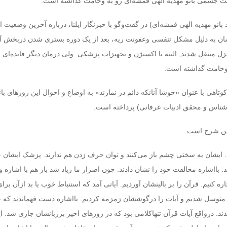
یت جسمی بانو مهدیه الهی قمشه‌ای رو به وخامت گذاشته است.
شان به دلیل مشکل تنفسی وعفونت ریه، بعد از یک دوره بستری شدن دربخش 
نزل منتقل شدند, البته با اکسیژن و تجهیزات پزشکی. ولی درمان دیگر فایده‌ای ن
وتاهی با عنوان «خوشا آنانکه دائم در نمازند» به اوضاع و احوال این روزهای بان
شناس و محقق ادبیات عرفانی) پرداخته است.
دین شرح است:
. ایشان به سختی چشم باز می‌کنند و توان حرف زدن هم ندارند. پزشک ایشان
. بااشاره مخالفت خود را نشان دادند. چون اصرار ما زیاد شد باز هم با اشاره و 
 کنیم. قرآن را بر بالینشان آوردیم. آیاتی آمد که استنباط خوب یا بد ازآن برای
 متوسل شدیم و آیات را درگوششان زمزمه کردیم. بااشاره دست فهماندند که ج
. درواقع آیات قرآن تنهاکلامی بود که در روزهای اخیر برزبانشان جاری شد. ای