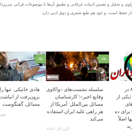
لوی و تحلیل و تفسیر ادبیات عرفانی و تطبیق آن‌ها با موضوعات قرآنی می‌پرداز
ا از حفظ است، و خود هم طبع شعری و ذوق ادبی دارد.
۰
۰
[فتح‌الله جوادی] ۸ در
سلسله نشست‌های «واکاوی
هادی خانیکی: تنها را
صفر! (یکی از
وقایع اخیر»؛ کارشناسان
برون‌رفت از انباشت
ای
مسائل بین‌الملل: آمریکا از
مسائل، گفتگوست
 برای ده
هر راهی علیه ایران استفاده
مهر 27, 401
ی آنها اصلاً
می‌کند
د.
آبان 30, 1401