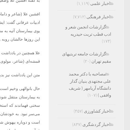
به گفته افشین علا وضع
اخبار علمی
(۱,۱۱۹)
اخبار فرهنگی
(۷,۷۱۲)
ادبیات عرفانی گفت: ای
گزارشات انجمن شعر و
یوی بیمارستان آتیه به م
ادب قطب تربت حیدریه
(۱۷۴)
علا همچنین در یادداشت ک
گزارشات جامعه تربتیهای
مقیم تهران
(۲۰)
قمشه‌ای (شاعر، مولوی‌
مصاحبه با دکتر محمد
متن این یادداشت نیز ب
علی مجتهدی بنیان گذار
دانشگاه آریامهر ( شریف
حال بانوالهی وخیم است
واقفی )
(۱۰۷)
به بیمارستان منتقل شوند
سختی فهماندند که استخاره
اخبار کشاورزی
(۴۵۷)
می‌سر نبود. به خودشان
است و دوباره بیهوش شدند
اخبار گردشگری
(۸۳۷)