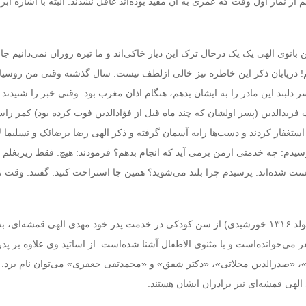
از نماز اول وقت که عمری به آن مقید بوده‌اند غافل نشدند. البته با اشاره ابرو
م! درپایان ذکر این خاطره نیز خالی ازلطف نیست. سال گذشته وقتی من روسیا
لبند این مادر را به ایشان بدهم، هنگام اذان مغرب بود. وقتی خبر را شنیدند
 فریدالدین (پسر اولشان که چند ماه قبل از فؤادالدین فوت کرده بود) کمر را
 استغفار کردند و دست‌ها رابه آسمان گرفته و ذکر الهی رضا برضائک و تسلیما 
پرسیدم: چه خدمتی ازمن برمی آید که انجام بدهم؟ فرمودند: هیچ. فقط زیربغلم ر
ست شده‌اند. پرسیدم چرا بلند می‌شوید؟ همین جا استراحت کنید. گفتند: وقت ن
مهدیه الهی قمشه‌ای (متولد ۱۳۱۶ خورشیدی) از سن کودکی در خدمت پدر خود مهدی الهی قمشه‌ای
 می‌خوانده‌است و با مثنوی الاطفال آشنا شده‌است. از اساتید وی علاوه بر پدر 
، «صدرالدین محلاتی»، «دکتر شفق» و «محمدتقی جعفری» می‌توان نام برد.
لهی قمشه‌ای نیز برادران ایشان هستند.