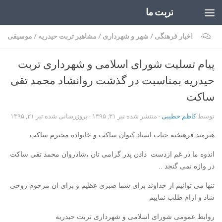
تربت ما
Skip to content
۰
اخبار فرهنگی
/
شهر و شهرداری
/
مشاهیر تربت حیدریه
/
موسیقی
پیام تسلیت شورای اسلامی و شهرداری تربت
حیدریه بمناسبت در گذشت روانشاد محمد تقی
ساکت
توسط
کاظم خطیبی
· منتشر شده
تیر ۳۱, ۱۳۹۵
· بروزرسانی شده
تیر ۳۱, ۱۳۹۵
هنرمند فرهیخته جناب استاد کیوان ساکت و خانواده محترم ساکت
اندوه ما در غم ازدست دادن پدر گرامی تان ،شادروان محمد تقی ساکت
در واژه نمی گنجد ..
تنها می توانیم از خداوند برای شما صبری عظیم و برای ان مرحوم روحی
شاد و ارام طلب نماییم
روابط عمومی شورای اسلامی و شهرداری تربت حیدریه