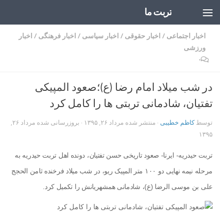
تربت ما
Skip to content
اخبار اجتماعی
/
اخبار حقوقی
/
اخبار سیاسی
/
اخبار فرهنگی
/
اخبار
ورزشی
۰
در شب میلاد امام رضا (ع)؛صعود المپیکی
تفتیان، شادمانی تربتی ها را کامل کرد
توسط
کاظم خطیبی
· منتشر شده
مرداد ۲۶, ۱۳۹۵
· بروزرسانی شده
مرداد ۲۶,
۱۳۹۵
تربت حیدریه- ایرنا- صعود تاریخی حسن تفتیان، دونده اهل تربت حیدریه به
مرحله نیمه نهایی دو ۱۰۰ متر المپیک ریو، در شب میلاد فرخنده ثامن الحجج
علی بن موسی الرضا (ع)، شادمانی همشهریانش را تکمیل کرد.