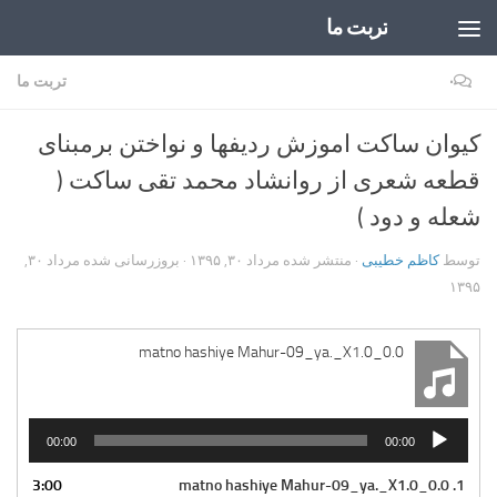
تربت ما
Skip to content
۰
تربت ما
کیوان ساکت اموزش ردیفها و نواختن برمبنای
قطعه شعری از روانشاد محمد تقی ساکت (
شعله و دود )
توسط
کاظم خطیبی
· منتشر شده
مرداد ۳۰, ۱۳۹۵
· بروزرسانی شده
مرداد ۳۰,
۱۳۹۵
matno hashiye Mahur-09_ya._X1.0_0.0
پخش‌کننده
00:00
00:00
صوت
3:00
matno hashiye Mahur-09_ya._X1.0_0.0
1.