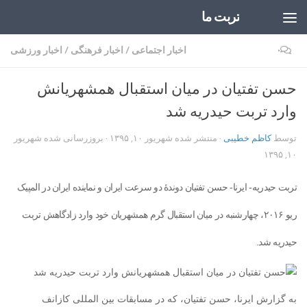
تربت ما
Skip to content
۰
اخبار اجتماعی
/
اخبار فرهنگی
/
اخبار ورزشی
حسن تفتیان در میان استقبال همشهریانش
وارد تربت حیدریه شد
توسط
کاظم خطیبی
· منتشر شده
شهریور ۱۰, ۱۳۹۵
· بروزرسانی شده
شهریور
۱۰, ۱۳۹۵
تربت حیدریه- ایرنا- حسن تفتیان دوندهٔ دو سرعت ایران و نماینده ایران در المپیک
ریو ۲۰۱۶، چهارشنبه در میان استقبال گرم همشهریان خود وارد زادگاهش تربت
حیدریه شد.
به گزارش ایرنا، حسن تفتیان، که در مسابقات بین المللی کازانف